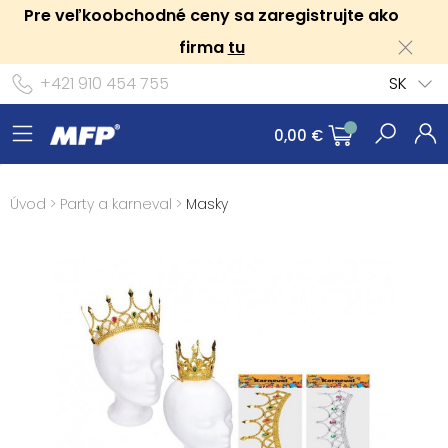
Pre veľkoobchodné ceny sa zaregistrujte ako
firma
tu
+421 910 454 755
SK
0,00 €
Úvod
>
Party a karneval
>
Masky