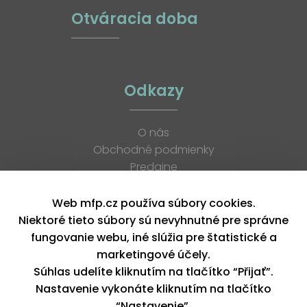
Otváracia doba
Odkazy
O nás
Obchodné podmienky
Predajne
Katalógy
K stiahnutiu
Web mfp.cz používa súbory cookies.
Blog
Niektoré tieto súbory sú nevyhnutné pre správne
Kontakt
fungovanie webu, iné slúžia pre štatistické a
Kariéra
marketingové účely.
XML feed
Súhlas udelíte kliknutím na tlačítko “Přijať”.
Nastavenie vykonáte kliknutím na tlačítko
“Nastavenie”.
Copyright © 2026, MFP paper s. r. o. | Všetky práva vyhradené