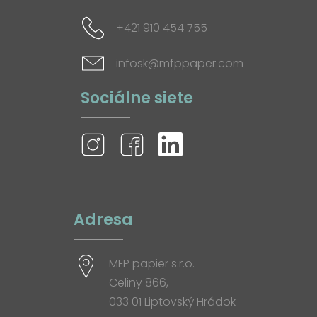
+421 910 454 755
infosk@mfppaper.com
Sociálne siete
Adresa
MFP papier s.r.o.
Celiny 866,
033 01 Liptovský Hrádok