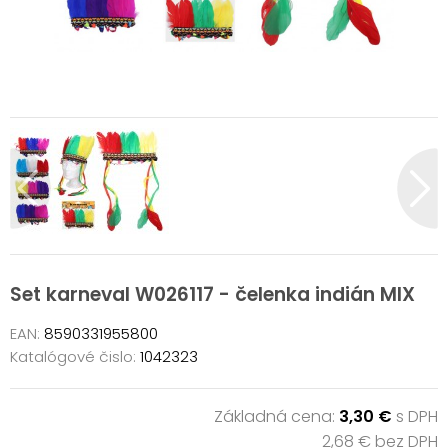
Set karneval W026117 - čelenka indián MIX
EAN:
8590331955800
Katalógové čislo:
1042323
Základná cena:
3,30 €
s DPH
2,68 € bez DPH