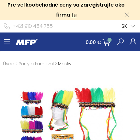
Pre veľkoobchodné ceny sa zaregistrujte ako
firma
tu
+421 910 454 755
SK
0,00 €
Úvod
>
Party a karneval
>
Masky