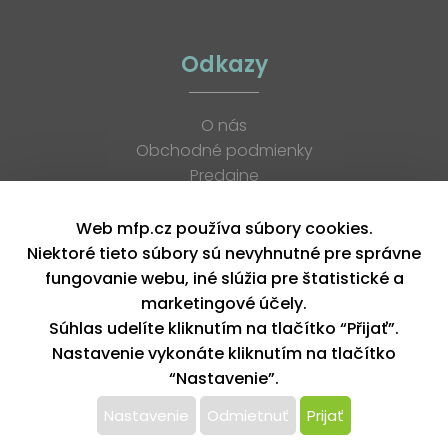
Odkazy
O nás
Obchodné podmienky
Predajne
Katalógy
K stiahnutiu
Web mfp.cz používa súbory cookies.
Blog
Niektoré tieto súbory sú nevyhnutné pre správne
Kontakt
fungovanie webu, iné slúžia pre štatistické a
Kariéra
marketingové účely.
XML feed
Súhlas udelíte kliknutím na tlačítko “Přijať”.
Nastavenie vykonáte kliknutím na tlačítko
“Nastavenie”.
Copyright © 2026, MFP paper s. r. o. | Všetky práva vyhradené
design by MFP
Nastavenie
Odmietnuť
Prijať
Tento web používa k poskytovaniu služieb,