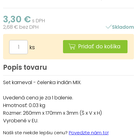
3,30 €
s DPH
2,68 € bez DPH
Skladom
Pridať do košíka
ks
Popis tovaru
Set karneval - čelenka indián MIX.
Uvedená cena je za 1 balenie.
Hmotnosť: 0.03 kg
Rozmer: 260mm x 170mm x 3mm (Š x V x H)
Vyrobené v EU.
Našli ste niekde lepšiu cenu?
Povedzte nám to!