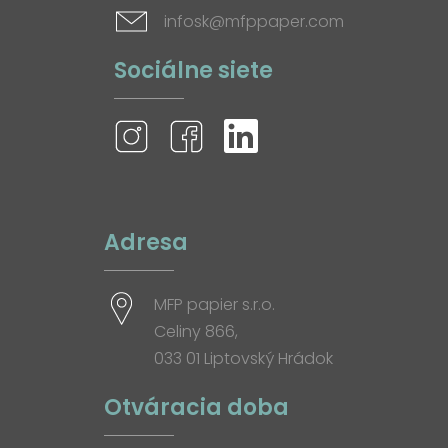
infosk@mfppaper.com
Sociálne siete
Adresa
MFP papier s.r.o.
Celiny 866,
033 01 Liptovský Hrádok
Otváracia doba