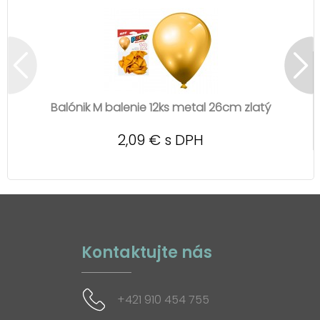
Balónik M balenie 12ks metal 26cm zlatý
2,09 € s DPH
Kontaktujte nás
+421 910 454 755