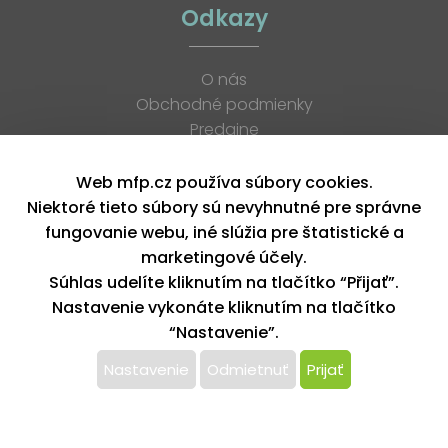
Odkazy
O nás
Obchodné podmienky
Predajne
Katalógy
K stiahnutiu
Web mfp.cz používa súbory cookies.
Blog
Niektoré tieto súbory sú nevyhnutné pre správne
Kontakt
fungovanie webu, iné slúžia pre štatistické a
Kariéra
marketingové účely.
XML feed
Súhlas udelíte kliknutím na tlačítko “Přijať”.
Nastavenie vykonáte kliknutím na tlačítko
“Nastavenie”.
Copyright © 2026, MFP paper s. r. o. | Všetky práva vyhradené
design by MFP
Nastavenie
Odmietnuť
Prijať
Tento web používa k poskytovaniu služieb,
personalizácií reklám a analýze návštevnosti súbory
cookie. Používaním tohto webu s tým súhlasíte.