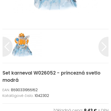
Set karneval W026052 - princezná svetlo
modrá
EAN:
8590331955152
Katalógové čislo:
1042302
Základná cena:
8,43 €
s DPH