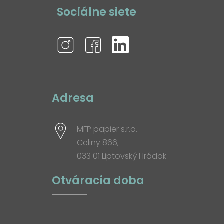
Sociálne siete
Adresa
MFP papier s.r.o.
Celiny 866,
033 01 Liptovský Hrádok
Otváracia doba