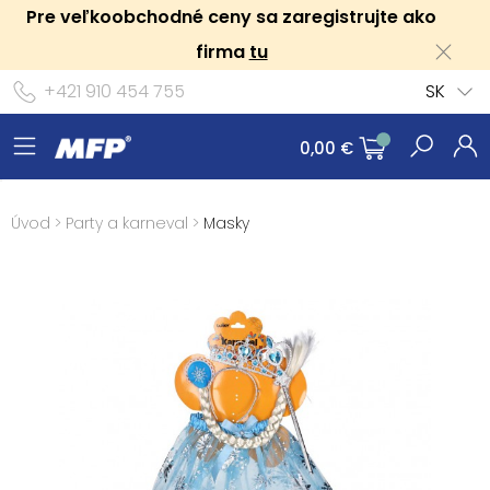
Pre veľkoobchodné ceny sa zaregistrujte ako
firma
tu
+421 910 454 755
SK
0,00 €
Úvod
>
Party a karneval
>
Masky