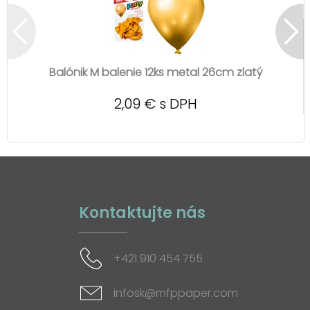
Balónik M balenie 12ks metal 26cm zlatý
2,09 € s DPH
Kontaktujte nás
+421 910 454 755
infosk@mfppaper.com