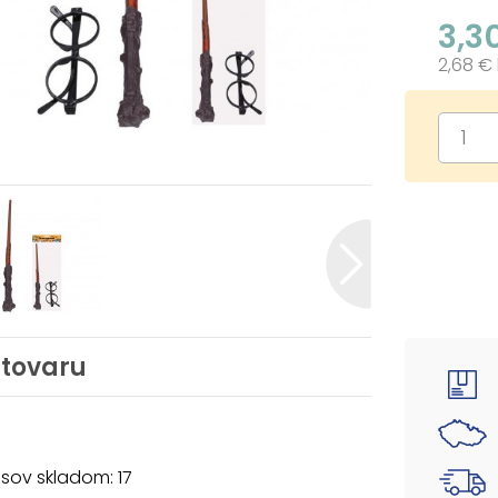
3,3
2,68 €
 tovaru
sov skladom: 17