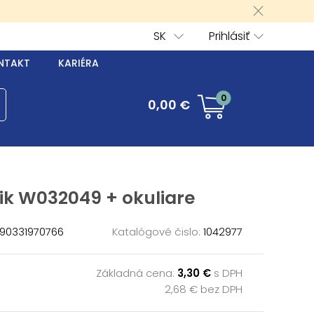
SK
Prihlásiť
NTAKT
KARIÉRA
0
0,00 €
ik W032049 + okuliare
90331970766
Katalógové čislo:
1042977
Základná cena:
3,30 €
s DPH
2,68 € bez DPH