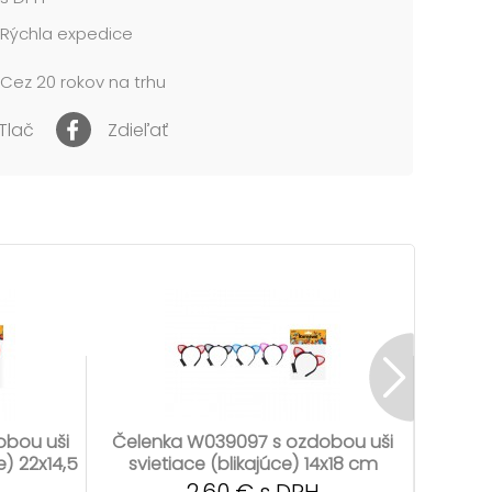
Rýchla expedice
Cez 20 rokov na trhu
Tlač
Zdieľať
obou uši
Čelenka W039097 s ozdobou uši
P
e) 22x14,5
svietiace (blikajúce) 14x18 cm