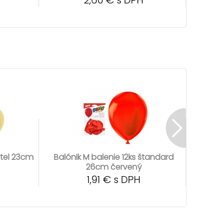
2,60 € s DPH
stel 23cm
Balónik M balenie 12ks štandard
Balón
26cm červený
1,91 € s DPH