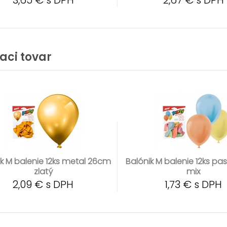
3,65 € s DPH
2,67 € s DPH
iaci tovar
ik M balenie 12ks metal 26cm
Balónik M balenie 12ks pa
zlatý
mix
2,09 € s DPH
1,73 € s DPH