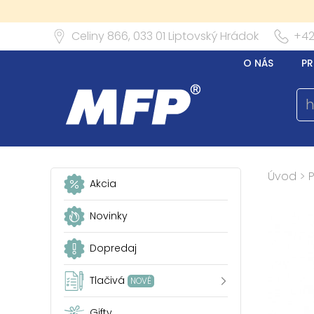
Celiny 866,
033 01
Liptovský Hrádok
+42
O NÁS
PR
Úvod
>
P
Akcia
Novinky
Dopredaj
Tlačivá
NOVÉ
Gifty