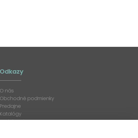
Odkazy
O nás
Obchodné podmienky
Predajne
Katalógy
K stiahnutiu
Blog
Kontakt