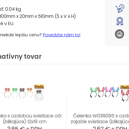
: 0.04 kg
100mm x 20mm x 510mm (Š x V x H)
 v EU.
e niekde lepšiu cenu?
Povedzte nám to!
natívny tovar
ka s ozdobou svietiace oči
Čelenka W039095 s ozd
(blikajúce) 12x19 cm
zajačie svietiace (blikajúc
cm