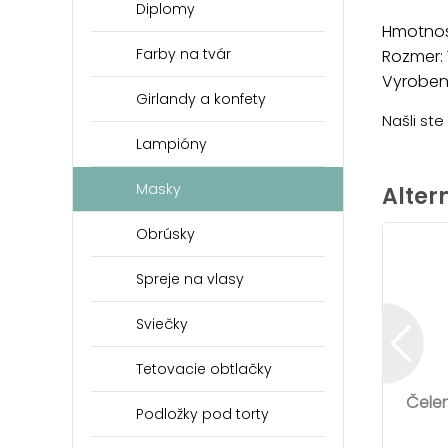
Diplomy
Hmotnosť
Farby na tvár
Rozmer: 
Vyrobené
Girlandy a konfety
Našli st
Lampióny
Masky
Alter
Obrúsky
Spreje na vlasy
Sviečky
Tetovacie obtlačky
Čelen
Podložky pod torty