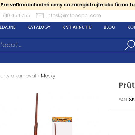
Pre veľkoobchodné ceny sa zaregistrujte ako firma
tu
1 910 454 755
infosk@mfppaper.com
EDAJNE
KATALÓGY
K STIAHNUTIU
BLOG
KO
arty a karneval
>
Masky
Prút
EAN:
85