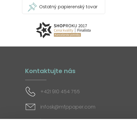
Ostatný papierenský tovar
Kontaktujte nás
+421 910 454 755
infosk@mfppaper.com
Sociálne siete