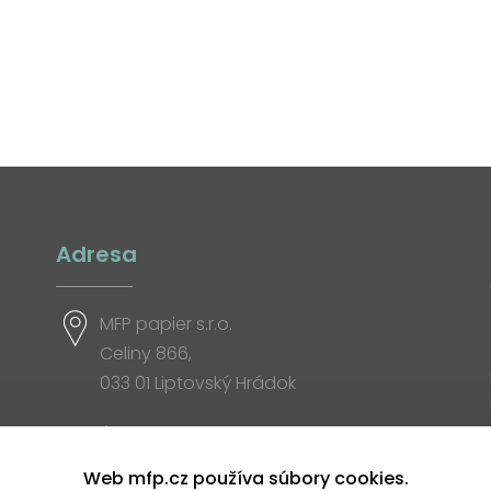
Adresa
MFP papier s.r.o.
Celiny 866,
033 01 Liptovský Hrádok
Otváracia doba
Web mfp.cz používa súbory cookies.