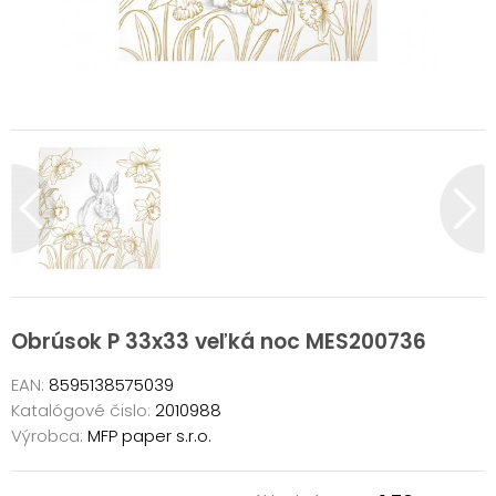
Obrúsok P 33x33 veľká noc MES200736
EAN:
8595138575039
Katalógové čislo:
2010988
Výrobca:
MFP paper s.r.o.