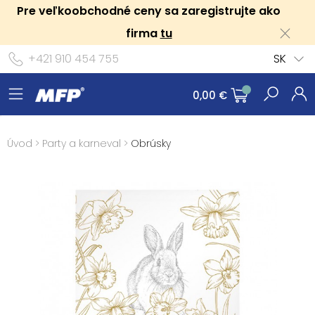
Pre veľkoobchodné ceny sa zaregistrujte ako
firma
tu
+421 910 454 755
SK
0,00 €
Úvod
>
Party a karneval
>
Obrúsky