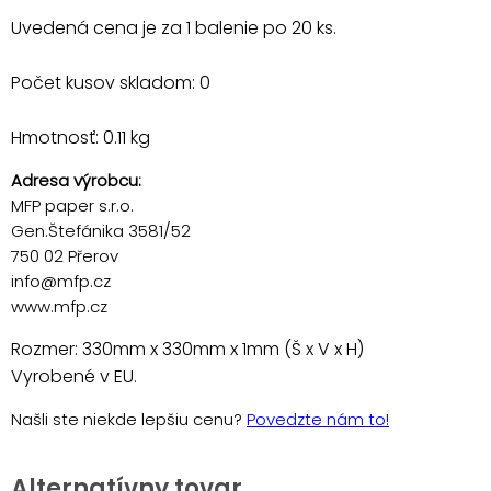
Uvedená cena je za 1 balenie po 20 ks.
Počet kusov skladom: 0
Hmotnosť: 0.11 kg
Adresa výrobcu:
MFP paper s.r.o.
Gen.Štefánika 3581/52
750 02 Přerov
info@mfp.cz
www.mfp.cz
Rozmer: 330mm x 330mm x 1mm (Š x V x H)
Vyrobené v EU.
Našli ste niekde lepšiu cenu?
Povedzte nám to!
Alternatívny tovar