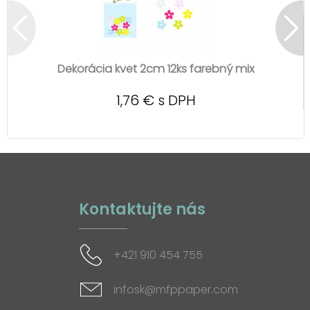
Dekorácia kvet 2cm 12ks farebný mix
1,76 € s DPH
Kontaktujte nás
+421 910 454 755
infosk@mfppaper.com