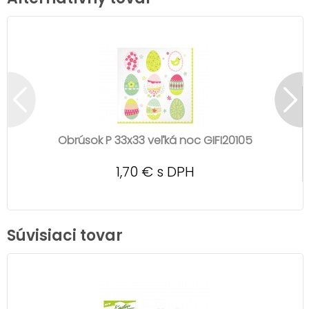
Obrúsok P 33x33 veľká noc GIFI20105
1,70 € s DPH
Súvisiaci tovar