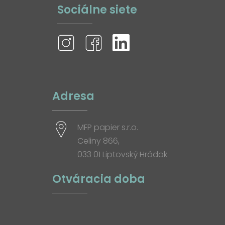
Sociálne siete
Adresa
MFP papier s.r.o.
Celiny 866,
033 01 Liptovský Hrádok
Otváracia doba