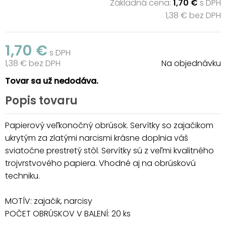
Základná cena:
1,70 €
s DPH
1,38 € bez DPH
1,70 €
s DPH
1,38 € bez DPH
Na objednávku
Tovar sa už nedodáva.
Popis tovaru
Papierový veľkonočný obrúsok. Servítky so zajačikom
ukrytým za zlatými narcismi krásne doplnia váš
sviatočne prestretý stôl. Servítky sú z veľmi kvalitného
trojvrstvového papiera. Vhodné aj na obrúskovú
techniku.
MOTÍV: zajačik, narcisy
POČET OBRÚSKOV V BALENÍ: 20 ks