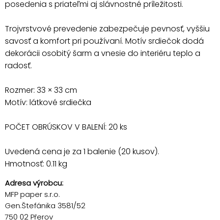
posedenia s priateľmi aj slávnostné príležitosti.
Trojvrstvové prevedenie zabezpečuje pevnosť, vyššiu
savosť a komfort pri používaní. Motív srdiečok dodá
dekorácii osobitý šarm a vnesie do interiéru teplo a
radosť.
Rozmer: 33 × 33 cm
Motív: látkové srdiečka
POČET OBRÚSKOV V BALENÍ: 20 ks
Uvedená cena je za 1 balenie (20 kusov).
Hmotnosť: 0.11 kg
Adresa výrobcu:
MFP paper s.r.o.
Gen.Štefánika 3581/52
750 02 Přerov