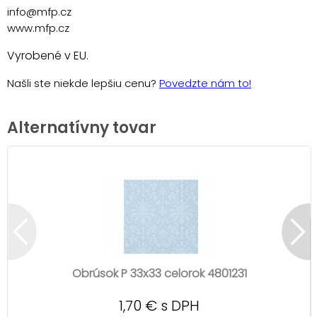
info@mfp.cz
www.mfp.cz
Vyrobené v EU.
Našli ste niekde lepšiu cenu?
Povedzte nám to!
Alternatívny tovar
Obrúsok P 33x33 celorok 4801231
1,70 € s DPH