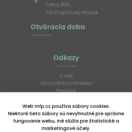
Celiny 866,
033 01 Liptovský Hrádok
Otváracia doba
Odkazy
O nás
Obchodné podmienky
Predajne
Katalógy
K stiahnutiu
Web mfp.cz používa súbory cookies.
Blog
Niektoré tieto súbory sú nevyhnutné pre správne
Kontakt
fungovanie webu, iné slúžia pre štatistické a
Kariéra
marketingové účely.