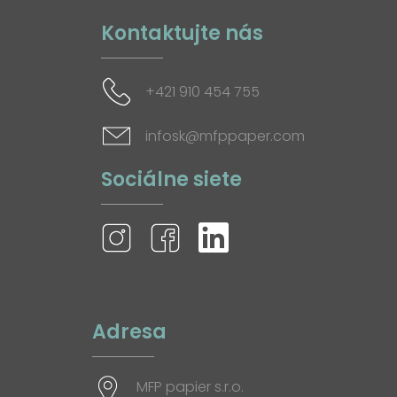
Kontaktujte nás
+421 910 454 755
infosk@mfppaper.com
Sociálne siete
Adresa
MFP papier s.r.o.