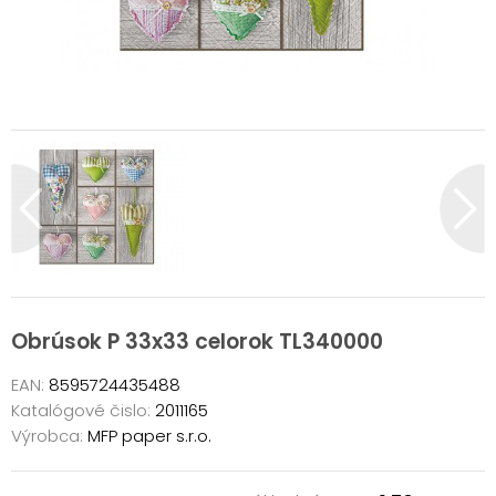
Obrúsok P 33x33 celorok TL340000
EAN:
8595724435488
Katalógové čislo:
2011165
Výrobca:
MFP paper s.r.o.