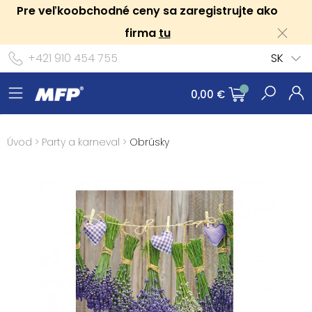
Pre veľkoobchodné ceny sa zaregistrujte ako
firma
tu
+421 910 454 755
SK
0,00 €
Úvod
>
Party a karneval
>
Obrúsky