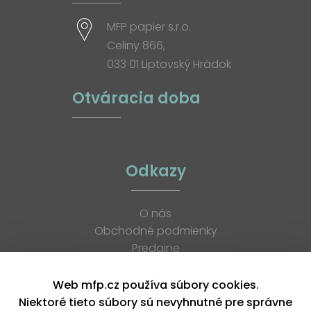
MFP papier s.r.o.
Celiny 866,
033 01 Liptovský Hrádok
Otváracia doba
Odkazy
O nás
Obchodné podmienky
Predajne
Katalógy
K stiahnutiu
Web mfp.cz používa súbory cookies.
Blog
Niektoré tieto súbory sú nevyhnutné pre správne