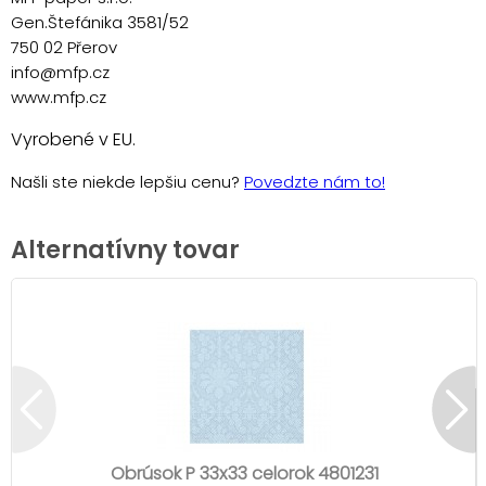
Gen.Štefánika 3581/52
750 02 Přerov
info@mfp.cz
www.mfp.cz
Vyrobené v EU.
Našli ste niekde lepšiu cenu?
Povedzte nám to!
Alternatívny tovar
Obrúsok P 33x33 celorok 4801231