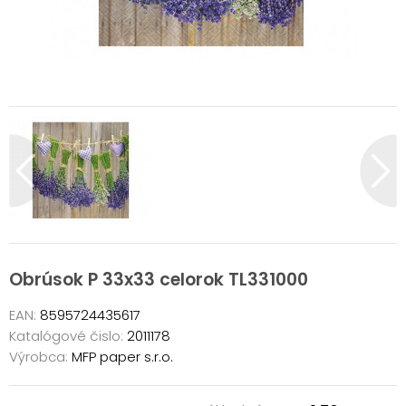
Obrúsok P 33x33 celorok TL331000
EAN:
8595724435617
Katalógové čislo:
2011178
Výrobca:
MFP paper s.r.o.