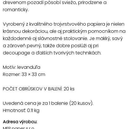
drevenom pozadí pôsobí sviežo, prirodzene a
romanticky.
Vyrobený z kvalitného trojvrstvového papiera je nielen
krásnou dekoráciou, ale aj praktickým pomocníkom na
každodenné aj slávnostné stolovanie. Je mäkký, savý
a zároveň pevný, takže dobre poslúži aj pri
decoupage a ďalších tvorivých technikách.
Motív: levanduľa
Rozmer: 33 × 33 cm
POČET OBRÚSKOV V BALENÍ: 20 ks
Uvedená cena je za 1 balenie (20 kusov).
Hmotnosť: 0.11 kg
Adresa výrobcu:
MFP paper s.r.o.