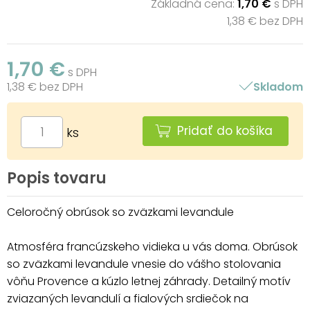
Základná cena:
1,70 €
s DPH
1,38 € bez DPH
1,70 €
s DPH
1,38 € bez DPH
Skladom
Pridať do košíka
ks
Popis tovaru
Celoročný obrúsok so zväzkami levandule
Atmosféra francúzskeho vidieka u vás doma. Obrúsok
so zväzkami levandule vnesie do vášho stolovania
vôňu Provence a kúzlo letnej záhrady. Detailný motív
zviazaných levandulí a fialových srdiečok na