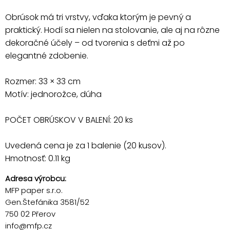
Obrúsok má tri vrstvy, vďaka ktorým je pevný a
praktický. Hodí sa nielen na stolovanie, ale aj na rôzne
dekoračné účely – od tvorenia s deťmi až po
elegantné zdobenie.
Rozmer: 33 × 33 cm
Motív: jednorožce, dúha
POČET OBRÚSKOV V BALENÍ: 20 ks
Uvedená cena je za 1 balenie (20 kusov).
Hmotnosť: 0.11 kg
Adresa výrobcu:
MFP paper s.r.o.
Gen.Štefánika 3581/52
750 02 Přerov
info@mfp.cz