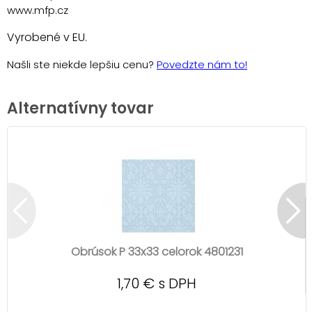
www.mfp.cz
Vyrobené v EU.
Našli ste niekde lepšiu cenu?
Povedzte nám to!
Alternatívny tovar
Obrúsok P 33x33 celorok 4801231
1,70 € s DPH