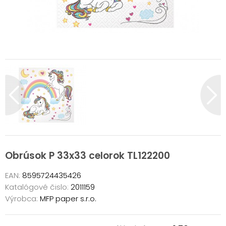
Obrúsok P 33x33 celorok TL122200
EAN:
8595724435426
Katalógové čislo:
2011159
Výrobca:
MFP paper s.r.o.