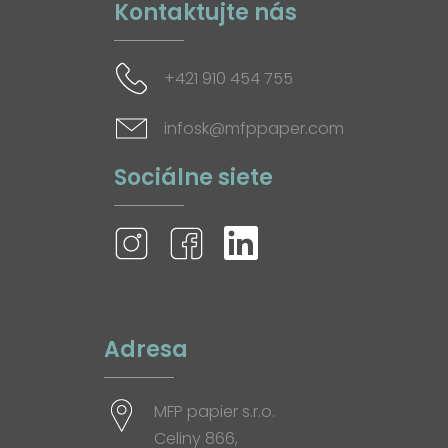
Kontaktujte nás
+421 910 454 755
infosk@mfppaper.com
Sociálne siete
Adresa
MFP papier s.r.o.
Celiny 866,