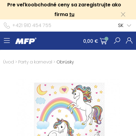
Pre veľkoobchodné ceny sa zaregistrujte ako
firma
tu
+421 910 454 755
SK
0,00 €
Úvod
>
Party a karneval
>
Obrúsky