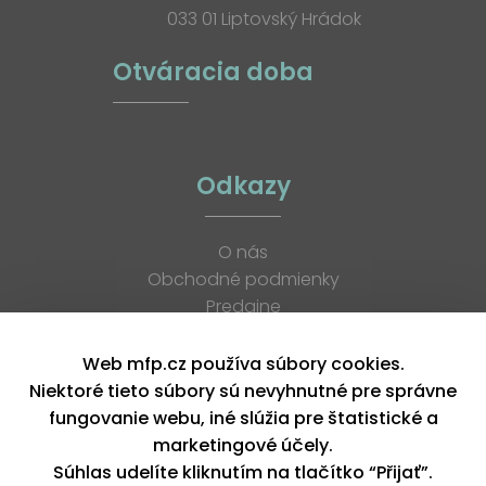
033 01 Liptovský Hrádok
Otváracia doba
Odkazy
O nás
Obchodné podmienky
Predajne
Katalógy
K stiahnutiu
Web mfp.cz používa súbory cookies.
Blog
Niektoré tieto súbory sú nevyhnutné pre správne
Kontakt
fungovanie webu, iné slúžia pre štatistické a
Kariéra
marketingové účely.
XML feed
Súhlas udelíte kliknutím na tlačítko “Přijať”.