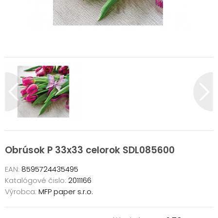
Obrúsok P 33x33 celorok SDL085600
EAN:
8595724435495
Katalógové čislo:
2011166
Výrobca:
MFP paper s.r.o.