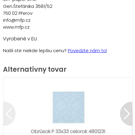
Gen.Štefánika 3581/52
750 02 Přerov
info@mfp.cz
www.mfp.cz
Vyrobené v EU.
Našli ste niekde lepšiu cenu?
Povedzte nám to!
Alternatívny tovar
Obrúsok P 33x33 celorok 4801231