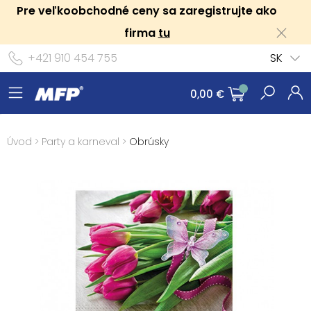
Pre veľkoobchodné ceny sa zaregistrujte ako
firma
tu
+421 910 454 755
SK
0,00 €
Úvod
>
Party a karneval
>
Obrúsky