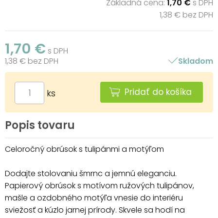
Základná cena:
1,70 €
s DPH
1,38 € bez DPH
1,70 €
s DPH
1,38 € bez DPH
Skladom
Pridať do košíka
ks
Popis tovaru
Celoročný obrúsok s tulipánmi a motýľom
Dodajte stolovaniu šmrnc a jemnú eleganciu.
Papierový obrúsok s motívom ružových tulipánov,
mašle a ozdobného motýľa vnesie do interiéru
sviežosť a kúzlo jarnej prírody. Skvele sa hodí na