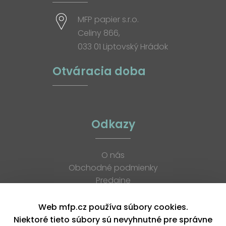
MFP papier s.r.o.
Celiny 866,
033 01 Liptovský Hrádok
Otváracia doba
Odkazy
O nás
Obchodné podmienky
Predajne
Katalógy
K stiahnutiu
Web mfp.cz používa súbory cookies.
Blog
Niektoré tieto súbory sú nevyhnutné pre správne