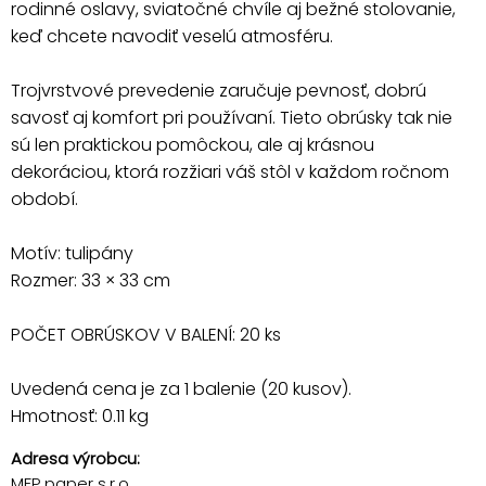
rodinné oslavy, sviatočné chvíle aj bežné stolovanie,
keď chcete navodiť veselú atmosféru.
Trojvrstvové prevedenie zaručuje pevnosť, dobrú
savosť aj komfort pri používaní. Tieto obrúsky tak nie
sú len praktickou pomôckou, ale aj krásnou
dekoráciou, ktorá rozžiari váš stôl v každom ročnom
období.
Motív: tulipány
Rozmer: 33 × 33 cm
POČET OBRÚSKOV V BALENÍ: 20 ks
Uvedená cena je za 1 balenie (20 kusov).
Hmotnosť: 0.11 kg
Adresa výrobcu:
MFP paper s.r.o.