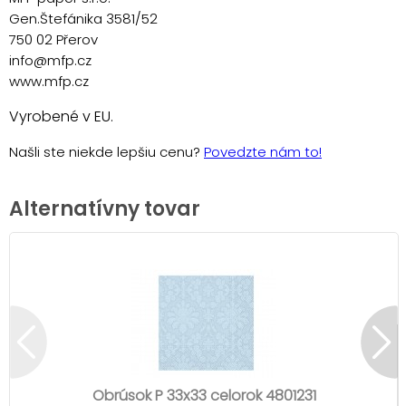
Gen.Štefánika 3581/52
750 02 Přerov
info@mfp.cz
www.mfp.cz
Vyrobené v EU.
Našli ste niekde lepšiu cenu?
Povedzte nám to!
Alternatívny tovar
Obrúsok P 33x33 celorok 4801231