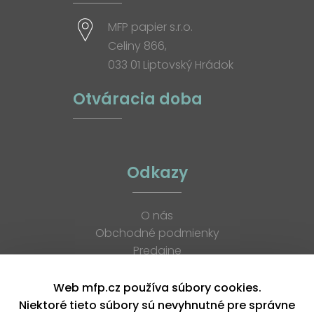
MFP papier s.r.o.
Celiny 866,
033 01 Liptovský Hrádok
Otváracia doba
Odkazy
O nás
Obchodné podmienky
Predajne
Katalógy
K stiahnutiu
Web mfp.cz používa súbory cookies.
Blog
Niektoré tieto súbory sú nevyhnutné pre správne