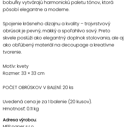
bobuľky vytvárajú harmonickú paletu tónov, ktorá
pôsobí elegantne a moderne.
Spojenie krásneho dizajnu a kvality – trojvrstvový
obrúsok je pevný, mäkký a spoľahlivo savý. Preto
skvele poslúži ako elegantný doplnok stolovania, ale aj
ako obľúbený materiál na decoupage a kreatívne
tvorenie.
Motív: kvety
Rozmer: 33 × 33 cm
POČET OBRÚSKOV V BALENÍ: 20 ks
Uvedená cena je za 1 balenie (20 kusov).
Hmotnosť: 0.11 kg
Adresa výrobcu:
MFP paper s.r.o.