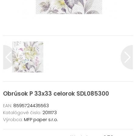
Obrúsok P 33x33 celorok SDL085300
EAN:
8595724435563
Katalógové čislo:
2011173
Výrobca:
MFP paper s.r.o.