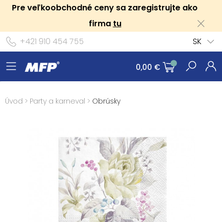
Pre veľkoobchodné ceny sa zaregistrujte ako
firma
tu
+421 910 454 755
SK
0,00 €
Úvod
>
Party a karneval
>
Obrúsky