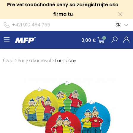
Pre veľkoobchodné ceny sa zaregistrujte ako
firma
tu
+421 910 454 755
SK
0,00 €
Úvod
>
Party a karneval
>
Lampióny