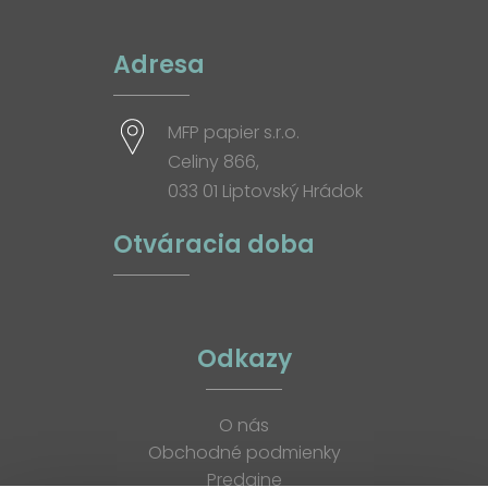
Adresa
MFP papier s.r.o.
Celiny 866,
033 01 Liptovský Hrádok
Otváracia doba
Odkazy
O nás
Obchodné podmienky
Predajne