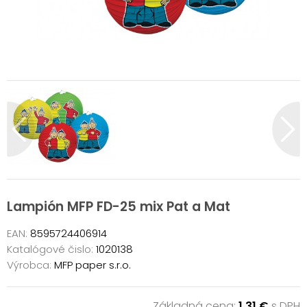
Lampión MFP FD-25 mix Pat a Mat
EAN:
8595724406914
Katalógové čislo:
1020138
Výrobca:
MFP paper s.r.o.
Základná cena:
1,31 €
s DPH