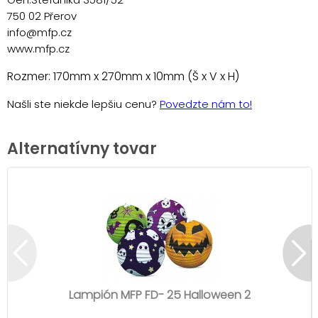
750 02 Přerov
info@mfp.cz
www.mfp.cz
Rozmer: 170mm x 270mm x 10mm (Š x V x H)
Našli ste niekde lepšiu cenu?
Povedzte nám to!
Alternatívny tovar
Lampión MFP FD- 25 Halloween 2