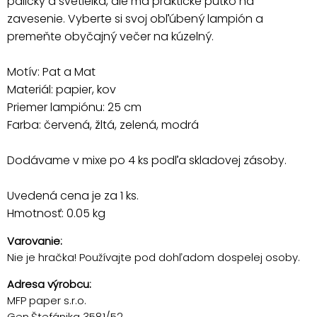
paličky a svetielka, ale má praktické pútko na
zavesenie. Vyberte si svoj obľúbený lampión a
premeňte obyčajný večer na kúzelný.
Motív: Pat a Mat
Materiál: papier, kov
Priemer lampiónu: 25 cm
Farba: červená, žltá, zelená, modrá
Dodávame v mixe po 4 ks podľa skladovej zásoby.
Uvedená cena je za 1 ks.
Hmotnosť: 0.05 kg
Varovanie:
Nie je hračka! Používajte pod dohľadom dospelej osoby.
Adresa výrobcu:
MFP paper s.r.o.
Gen.Štefánika 3581/52