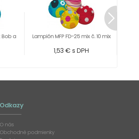
 Bob a
Lampión MFP FD-25 mix č. 10 mix
Lampi
1,53 € s DPH
Odkazy
O nás
Obchodné podmienky