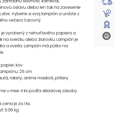
, záhradnú slávnosť, karneval,
Prieme
inovú oslavu alebo len tak na zavesenie
Motívy:
j izbe. Vyberte si svoj lampión a urobte z
ého večera čarovný.
Dodáva
Uvedená 
 je vyrobený z nehorľavého papiera a
k na sviečku alebo žiarovku. Lampión je
ika a svetla. Lampión má pútko na
e.
 papier, kov
 lampiónu: 25 cm
autá, rakety, anime maskoti, príšery
e v mixe 4 ks podľa skladovej zásoby.
cena je za 1 ks.
: 0.06 kg