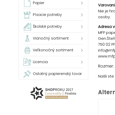
Papier
Varovani
Nie je h
Písacie potreby
osoby.
Adresa v
Školské potreby
MFP paper
Gen.Štef
Vianočný sortiment
750 02 P
info@mf
Veľkonočný sortiment
www.mfp
Licencia
Rozmer:
Ostatný papierenský tovar
Našli st
Alter