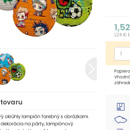
1,5
1,24 €
Papiero
Vhodná 
záhradn
alebo l
svoj la
 tovaru
Lampió
držiak 
ý okrúhly lampión farebný s obrázkami.
a svetl
dekorácia na párty, lampiónový
Materiá