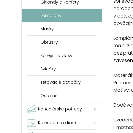
sprievod
Girlandy a konfety
naroden
v detske
Lampióny
obyčajn
Masky
Lampión
Obrúsky
má držia
bez prút
Spreje na vlasy
zaveseni
Sviečky
Materiál:
Priemer
Tetovacie obtlačky
Motívy: 
Ostatné
Dodávam
Kancelárske potreby
Uvedená 
Kalendáre a diáre
Hmotnosť