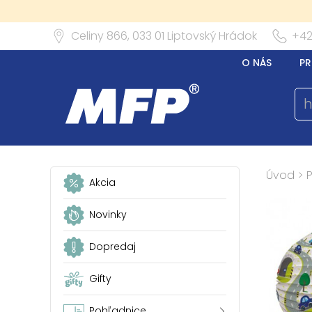
Celiny 866,
033 01
Liptovský Hrádok
+42
O NÁS
PR
Úvod
>
P
Akcia
Novinky
Dopredaj
Gifty
Pohľadnice