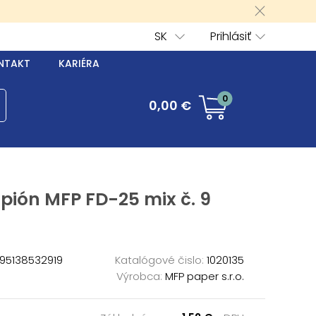
SK
Prihlásiť
NTAKT
KARIÉRA
0
0,00 €
pión MFP FD-25 mix č. 9
95138532919
Katalógové čislo:
1020135
Výrobca:
MFP paper s.r.o.