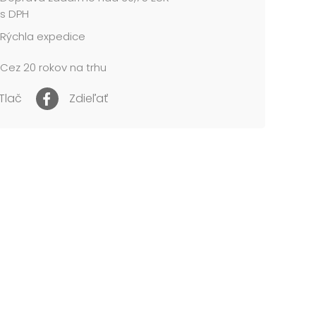
r lampiónu: 25 cm
s DPH
 autá, rakety, anime maskoti, príšery
Rýchla expedice
me v mixe 4 ks podľa skladovej zásoby.
Cez 20 rokov na trhu
cena je za 1 ks....
Tlač
Zdieľať