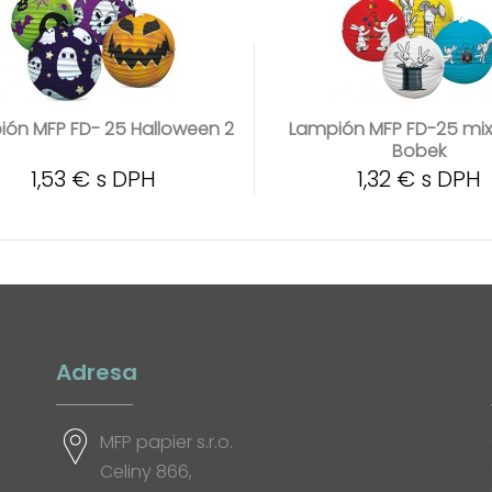
ón MFP FD- 25 Halloween 2
Lampión MFP FD-25 mix
Bobek
1,53 € s DPH
1,32 € s DPH
Adresa
MFP papier s.r.o.
Celiny 866,