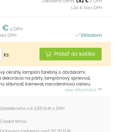
Základná cena:
1,52 €
s DPH
1,24 € bez DPH
2 €
s DPH
 bez DPH
Skladom
Pridať do košíka
ks
vý okrúhly lampión farebný s obrázkami.
dekorácia na párty, lampiónový sprievod,
ú slávnosť, karneval, narodeninovú oslavu
en tak na zavesenie v detskej izbe. Vyberte si
viac informácií
mpión a urobte z obyčajného večera čarovný.
n je vyrobený z nehorľavého papiera a má
Zásielkovňa od 3,69 EUR s DPH
na sviečku alebo žiarovku. Lampión je bez prútika
a. Lampión má pútko na zavesenie.
Česká firma
Doprava zadarmo nad 30,75 EUR
l: papier, kov