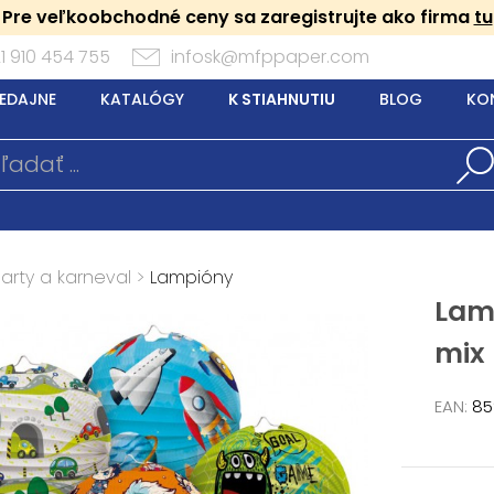
Pre veľkoobchodné ceny sa zaregistrujte ako firma
tu
1 910 454 755
infosk@mfppaper.com
EDAJNE
KATALÓGY
K STIAHNUTIU
BLOG
KO
arty a karneval
>
Lampióny
Lam
mix
EAN:
85