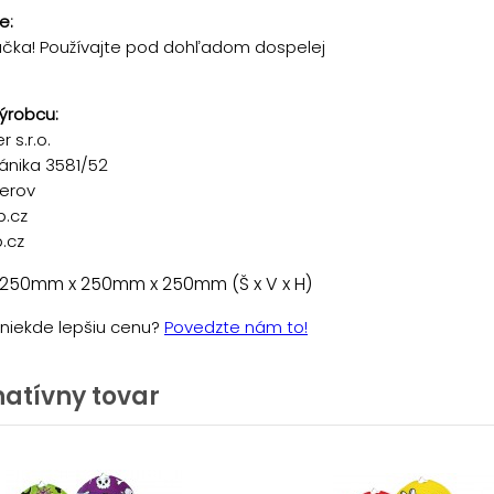
e:
račka! Používajte pod dohľadom dospelej
ýrobcu:
 s.r.o.
ánika 3581/52
řerov
p.cz
.cz
 250mm x 250mm x 250mm (Š x V x H)
e niekde lepšiu cenu?
Povedzte nám to!
natívny tovar