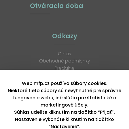
Otváracia doba
Odkazy
O nás
Obchodné podmienky
Predajne
Katalógy
K stiahnutiu
Web mfp.cz používa súbory cookies.
Blog
Niektoré tieto súbory sú nevyhnutné pre správne
Kontakt
fungovanie webu, iné slúžia pre štatistické a
Kariéra
marketingové účely.
XML feed
Súhlas udelíte kliknutím na tlačítko “Přijať”.
Nastavenie vykonáte kliknutím na tlačítko
“Nastavenie”.
Copyright © 2026, MFP paper s. r. o. | Všetky práva vyhradené