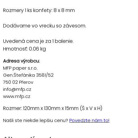
Rozmery 1 ks konfety: 8 x 8 mm
Dodávame vo vrecku so závesom.
Uvedená cena je za 1 balenie.
Hmotnosť: 0.06 kg
Adresa výrobcu:
MFP paper s.r.o.
Gen.Štefánika 3581/52
750 02 Přerov
info@mfp.cz
www.mfp.cz
Rozmer: 120mm x 130mm x 15mm (Š x V x H)
Našli ste niekde lepšiu cenu?
Povedzte nám to!