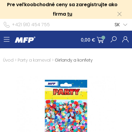
Pre veľkoobchodné ceny sa zaregistrujte ako
firma
tu
+421 910 454 755
SK
0,00 €
Úvod
>
Party a karneval
>
Girlandy a konfety