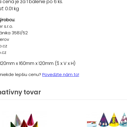
cena je za 1 balenie po 6 ks.
: 0.01 kg
ýrobcu:
 s.r.o.
ánika 3581/52
řerov
p.cz
.cz
120mm x 160mm x 120mm (Š x V x H)
e niekde lepšiu cenu?
Povedzte nám to!
natívny tovar