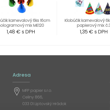
účik karnevalový 6ks 16cm
Klobúčik karnevalový 6
ologramový mix ME120
papierový mix č.
1,48 € s DPH
1,35 € s DPH
Adresa
MFP papier s.r.o.
Celiny 866,
033 01 Liptovský Hrádok