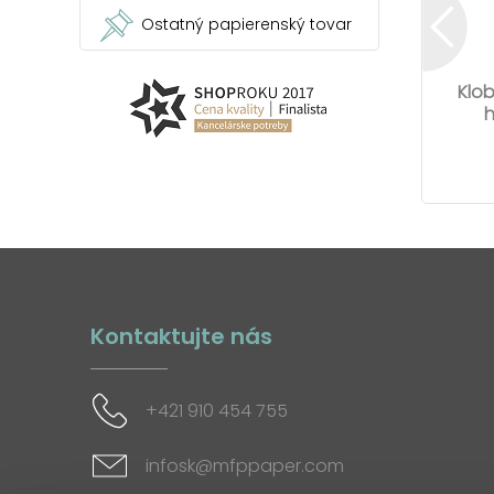
Ostatný papierenský tovar
Klob
h
Kontaktujte nás
+421 910 454 755
infosk@mfppaper.com