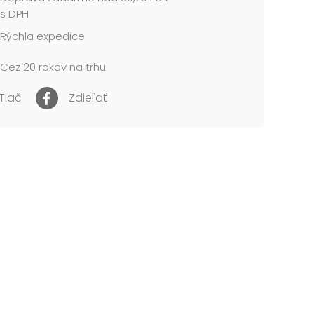
gumičky: 360 mm
s DPH
Rýchla expedice
NIE:
né pre deti do 3 rokov. Nebezpečenstvo
Cez 20 rokov na trhu
tia a prehltnutia malých častí.
 vo vrecku so závesom.
Tlač
Zdieľať
 cena je za 1 balenie po 6 ks....