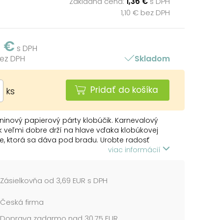
Základná cena:
1,36 €
s DPH
1,10 € bez DPH
6 €
s DPH
bez DPH
Skladom
Pridať do košíka
ks
inový papierový párty klobúčik. Karnevalový
k veľmi dobre drží na hlave vďaka klobúkovej
, ktorá sa dáva pod bradu. Urobte radosť
covi a usporiadajte veľkú párty. Nezabudnite si
viac informácií
j trúbky a trumpety.
 OBSAHUJE:
Zásielkovňa od 3,69 EUR s DPH
farebných klobúčikov s rôznymi motívmi
Česká firma
lobúčikov: 160 mm
Doprava zadarmo nad 30,75 EUR
klobúčika: 320 mm