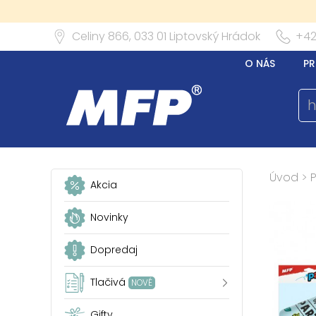
Celiny 866,
033 01
Liptovský Hrádok
+42
O NÁS
PR
Úvod
>
P
Akcia
Novinky
Dopredaj
Tlačivá
NOVÉ
Gifty