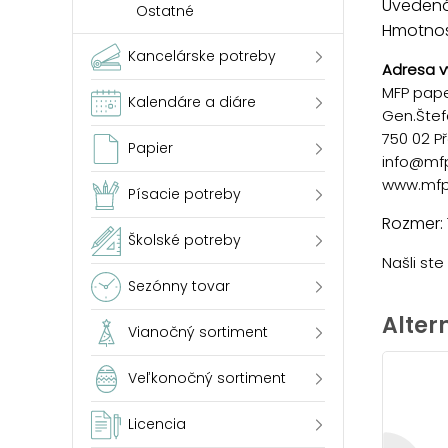
Uvedená 
Ostatné
Hmotnosť
Kancelárske potreby
Adresa v
MFP paper
Kalendáre a diáre
Gen.Štef
750 02 P
Papier
info@mf
www.mfp
Písacie potreby
Rozmer: 
Školské potreby
Našli st
Sezónny tovar
Alter
Vianočný sortiment
Veľkonočný sortiment
Licencia