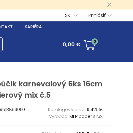
SK
Prihlásiť
NTAKT
KARIÉRA
0
0,00 €
búčik karnevalový 6ks 16cm
erový mix č.5
95138560110
Katalógové čislo:
1042018
Výrobca:
MFP paper s.r.o.