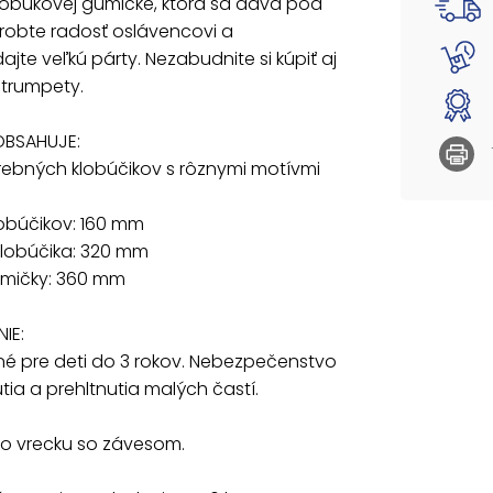
lobúkovej gumičke, ktorá sa dáva pod
Dĺžka 
robte radosť oslávencovi a
ajte veľkú párty. Nezabudnite si kúpiť aj
VAROVA
 trumpety.
Nevhod
vdýchnu
OBSAHUJE:
Balené
arebných klobúčikov s rôznymi motívmi
Uvedená
obúčikov: 160 mm
lobúčika: 320 mm
umičky: 360 mm
IE:
é pre deti do 3 rokov. Nebezpečenstvo
ia a prehltnutia malých častí.
vo vrecku so závesom.