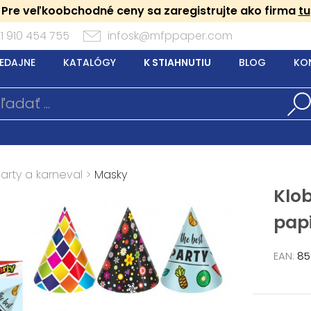
Pre veľkoobchodné ceny sa zaregistrujte ako firma
tu
1 910 454 755
infosk@mfppaper.com
EDAJNE
KATALÓGY
K STIAHNUTIU
BLOG
KO
arty a karneval
>
Masky
Klo
papi
EAN:
85