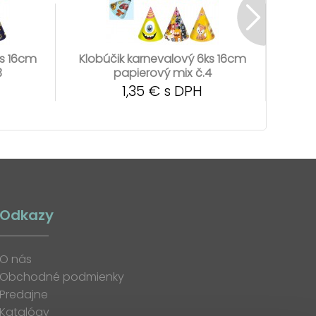
ks 16cm
Klobúčik karnevalový 6ks 16cm
Klob
3
papierový mix č.4
1,35 € s DPH
Odkazy
O nás
Obchodné podmienky
Predajne
Katalógy