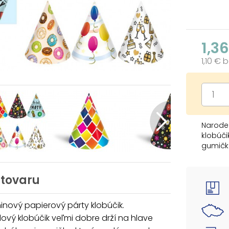
1,3
1,10 € 
Naroden
klobúči
gumičke
osláven
kúpiť a
 tovaru
BALENIE
- 6 ks 
nový papierový párty klobúčik.
ový klobúčik veľmi dobre drží na hlave
Výška k
Obvod 