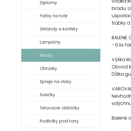
vďaka k
Diplomy
bradu. U
usporiad
Farby na tvár
trúbky a
Girlandy a konfety
BALENIE 
Lampióny
- 6 ks f
Masky
Výška kl
Obvod k
Obrúsky
Dĺžka g
Spreje na vlasy
VAROVAN
Sviečky
Nevhodn
vdýchnut
Tetovacie obtlačky
Balené 
Podložky pod torty