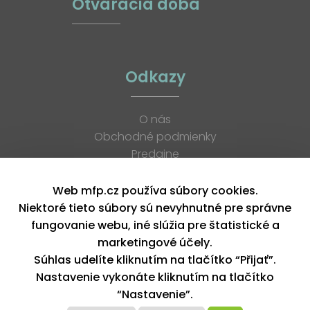
Otváracia doba
Odkazy
O nás
Obchodné podmienky
Predajne
Katalógy
K stiahnutiu
Web mfp.cz používa súbory cookies.
Blog
Niektoré tieto súbory sú nevyhnutné pre správne
Kontakt
fungovanie webu, iné slúžia pre štatistické a
Kariéra
marketingové účely.
XML feed
Súhlas udelíte kliknutím na tlačítko “Přijať”.
Nastavenie vykonáte kliknutím na tlačítko
“Nastavenie”.
Copyright © 2026, MFP paper s. r. o. | Všetky práva vyhradené
design by MFP