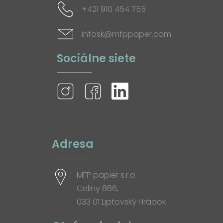
+421 910 454 755
infosk@mfppaper.com
Sociálne siete
Adresa
MFP papier s.r.o.
Celiny 866,
033 01 Liptovský Hrádok