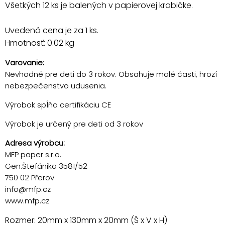
Všetkých 12 ks je balených v papierovej krabičke.
Uvedená cena je za 1 ks.
Hmotnosť: 0.02 kg
Varovanie:
Nevhodné pre deti do 3 rokov. Obsahuje malé časti, hrozí
nebezpečenstvo udusenia.
Výrobok spĺňa certifikáciu CE
Výrobok je určený pre deti od 3 rokov
Adresa výrobcu:
MFP paper s.r.o.
Gen.Štefánika 3581/52
750 02 Přerov
info@mfp.cz
www.mfp.cz
Rozmer: 20mm x 130mm x 20mm (Š x V x H)