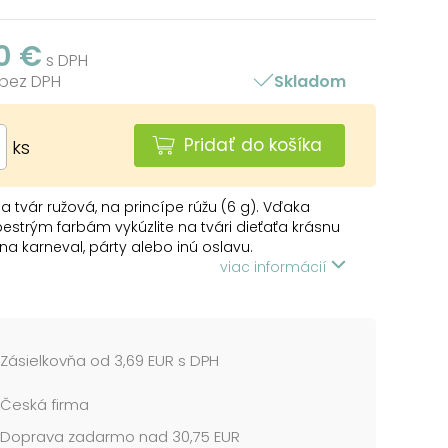
0 €
s DPH
 bez DPH
Skladom
Pridať do košíka
ks
a tvár ružová, na princípe rúžu (6 g). Vďaka
estrým farbám vykúzlite na tvári dieťaťa krásnu
a karneval, párty alebo inú oslavu.
ologicky testované.
viac informácií
ružová
A POUŽITIE:
Zásielkovňa od 3,69 EUR s DPH
rúčame vyskúšať farbičky na menej citlivom
Česká firma
ôjde k podráždeniu pokožky, nepoužívajte a
jte lekára.
Doprava zadarmo nad 30,75 EUR
užívajte na pery a oči.