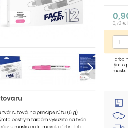
0,9
0,73 €
Farba n
týmto p
masku n
Dermat
Farba: 
 tovaru
NÁVOD N
1. Odpo
mieste.
 tvár ružová, na princípe rúžu (6 g).
2. Ak d
mto pestrým farbám vykúzlite na tvári
vyhľada
krásnu masku na karneval, párty alebo
3. Nepo