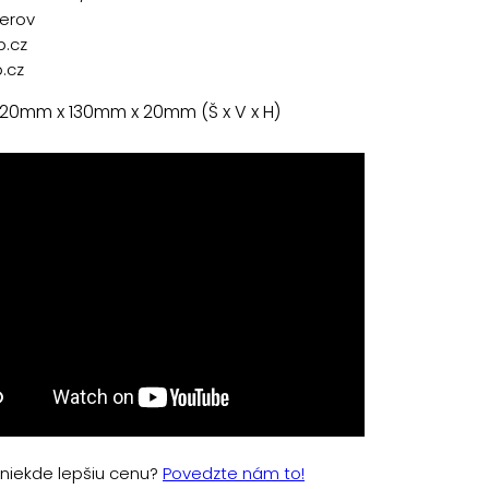
řerov
p.cz
.cz
 20mm x 130mm x 20mm (Š x V x H)
e niekde lepšiu cenu?
Povedzte nám to!