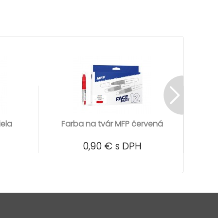
iela
Farba na tvár MFP červená
Fa
0,90 € s DPH