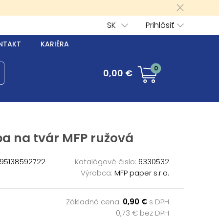
SK
Prihlásiť
NTAKT
KARIÉRA
0
0,00 €
ba na tvár MFP ružová
95138592722
Katalógové čislo:
6330532
Výrobca:
MFP paper s.r.o.
Základná cena:
0,90 €
s DPH
0,73 € bez DPH