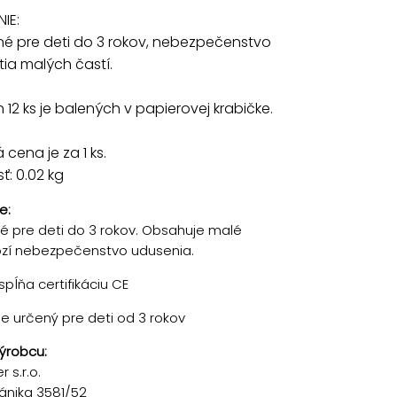
IE:
é pre deti do 3 rokov, nebezpečenstvo
tia malých častí.
 12 ks je balených v papierovej krabičke.
cena je za 1 ks.
: 0.02 kg
e:
 pre deti do 3 rokov. Obsahuje malé
rozí nebezpečenstvo udusenia.
pĺňa certifikáciu CE
je určený pre deti od 3 rokov
ýrobcu:
 s.r.o.
ánika 3581/52