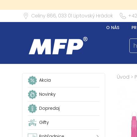
Celiny 866,
033 01
Liptovský Hrádok
+42
O NÁS
PR
Úvod
>
P
Akcia
Novinky
Dopredaj
Gifty
Pohľadnice