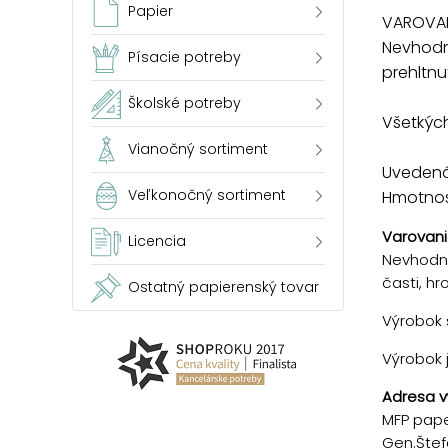
Papier
VAROVAN
Nevhodn
Písacie potreby
prehltnu
Školské potreby
Všetkých
Vianočný sortiment
Uvedená 
Veľkonočný sortiment
Hmotnosť
Varovani
Licencia
Nevhodné
časti, h
Ostatný papierenský tovar
Výrobok s
Výrobok 
Adresa v
MFP paper
Gen.Štef