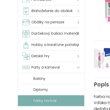
Blahoželanie do obálok
Obálky na peniaze
Darčekový baliaci materiál
Hobby a kreatívne potreby
Detské hry
Party a karneval
Balóny
Popis
Diplomy
Farba na
Farby na tvár
Vďaka tý
dieťaťa 