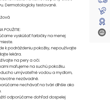
4. Far
vu. Dermatologicky testované.
5. Jed
zdravo
užová
6. Neod
hodín.
7. Pri 
A POUŽITIE:
rúčame vyskúšať farbičky na menej
VAROVA
 mieste.
Nevhodn
jde k podráždeniu pokožky, nepoužívajte
prehltn
ajte lekára.
Všetkýc
žívajte na pery a oči.
ičkami maľujeme na suchú pokožku.
Uvedená 
oducho umývateľné vodou a mydlom,
dravotne nezávadné.
porúčame nechávať na tvári dlhšie ako
.
oužití odporúčame dohľad dospelej