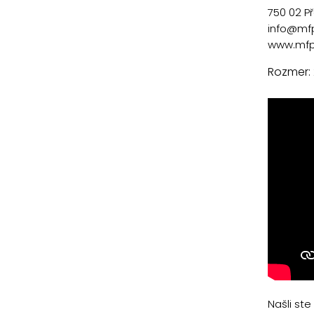
750 02 P
info@mf
www.mfp
Rozmer:
Našli st