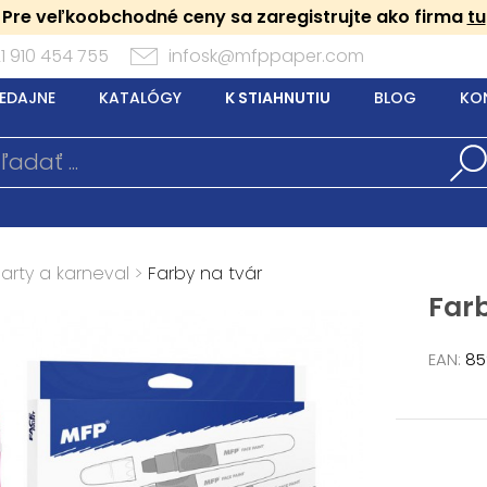
Pre veľkoobchodné ceny sa zaregistrujte ako firma
tu
1 910 454 755
infosk@mfppaper.com
EDAJNE
KATALÓGY
K STIAHNUTIU
BLOG
KO
arty a karneval
>
Farby na tvár
Far
EAN:
85