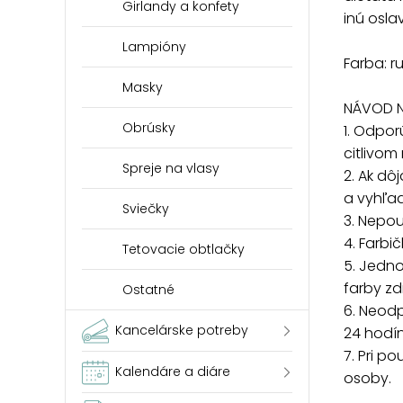
Girlandy a konfety
inú osla
Lampióny
Farba: r
Masky
NÁVOD N
Obrúsky
1. Odpo
citlivom
Spreje na vlasy
2. Ak dô
a vyhľad
Sviečky
3. Nepou
4. Farb
Tetovacie obtlačky
5. Jedn
farby z
Ostatné
6. Neod
Kancelárske potreby
24 hodín
7. Pri p
Kalendáre a diáre
osoby.