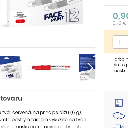
0,9
0,73 €
Farba n
týmto p
masku n
Dermat
Farba: 
 tovaru
NÁVOD N
1. Odpo
mieste.
 tvár červená, na princípe rúžu (6 g).
2. Ak d
mto pestrým farbám vykúzlite na tvári
vyhľada
krásnu masku na karneval, párty alebo
3. Nepo