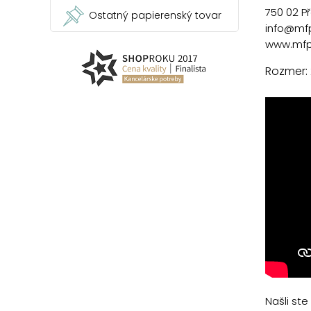
750 02 P
Ostatný papierenský tovar
info@mf
www.mfp
Rozmer:
Našli st