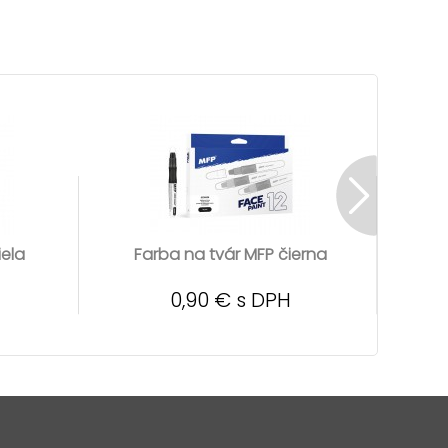
iela
Farba na tvár MFP čierna
Fa
0,90 € s DPH