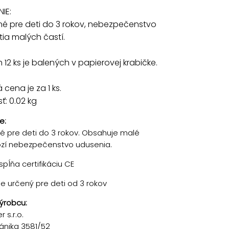
IE:
é pre deti do 3 rokov, nebezpečenstvo
tia malých častí.
 12 ks je balených v papierovej krabičke.
cena je za 1 ks.
: 0.02 kg
e:
 pre deti do 3 rokov. Obsahuje malé
rozí nebezpečenstvo udusenia.
pĺňa certifikáciu CE
je určený pre deti od 3 rokov
ýrobcu:
 s.r.o.
ánika 3581/52