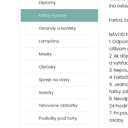
Diplomy
inú osla
Farby na tvár
Farba: 
Girlandy a konfety
NÁVOD N
Lampióny
1. Odpo
citlivom
Masky
2. Ak dô
a vyhľad
Obrúsky
3. Nepou
4. Farb
Spreje na vlasy
5. Jedn
farby z
Sviečky
6. Neod
Tetovacie obtlačky
24 hodín
7. Pri p
Podložky pod torty
osoby.