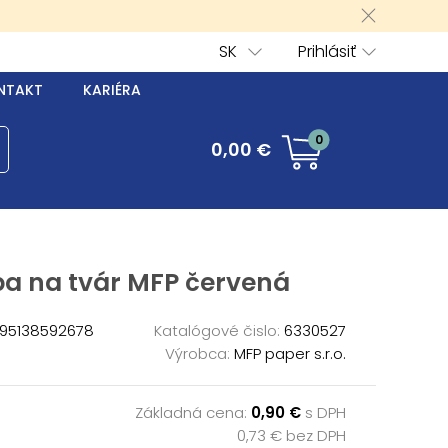
SK
Prihlásiť
NTAKT
KARIÉRA
0
0,00 €
ba na tvár MFP červená
95138592678
Katalógové čislo:
6330527
Výrobca:
MFP paper s.r.o.
Základná cena:
0,90 €
s DPH
0,73 € bez DPH