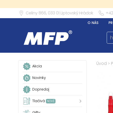
Celiny 866,
033 01
Liptovský Hrádok
+42
O NÁS
PR
Úvod
>
P
Akcia
Novinky
Dopredaj
Tlačivá
NOVÉ
Gifty