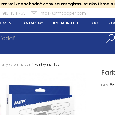
Pre veľkoobchodné ceny sa zaregistrujte ako firma
tu
1 910 454 755
infosk@mfppaper.com
EDAJNE
KATALÓGY
K STIAHNUTIU
BLOG
KO
arty a karneval
>
Farby na tvár
Far
EAN:
85