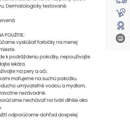
4. Far
vu. Dermatologicky testované.
5. Jed
zdravo
červená
6. Neod
hodín.
7. Pri 
A POUŽITIE:
rúčame vyskúšať farbičky na menej
VAROVA
 mieste.
Nevhodn
jde k podráždeniu pokožky, nepoužívajte
prehltn
ajte lekára.
Všetkýc
žívajte na pery a oči.
ičkami maľujeme na suchú pokožku.
Uvedená 
oducho umývateľné vodou a mydlom,
dravotne nezávadné.
porúčame nechávať na tvári dlhšie ako
.
oužití odporúčame dohľad dospelej