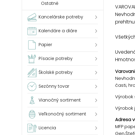
Ostatné
VAROVAN
Nevhodn
Kancelárske potreby
prehltnu
Kalendáre a diáre
Všetkých
Papier
Uvedená 
Písacie potreby
Hmotnosť
Varovani
Školské potreby
Nevhodné
časti, h
Sezónny tovar
Výrobok s
Vianočný sortiment
Výrobok 
Veľkonočný sortiment
Adresa v
MFP paper
Licencia
Gen.Štef