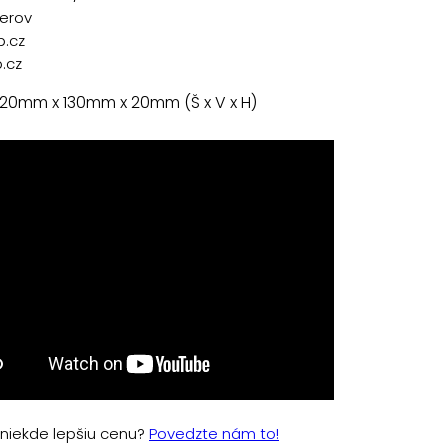
řerov
p.cz
.cz
 20mm x 130mm x 20mm (Š x V x H)
e niekde lepšiu cenu?
Povedzte nám to!