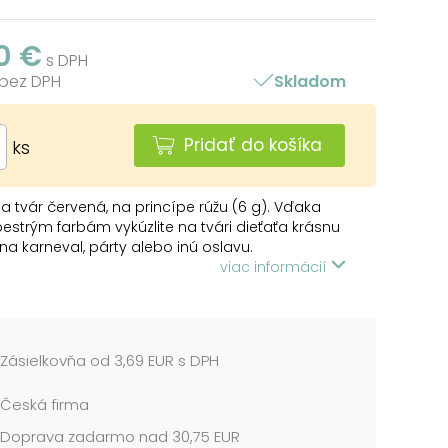
0 €
s DPH
 bez DPH
Skladom
Pridať do košíka
ks
a tvár červená, na princípe rúžu (6 g). Vďaka
estrým farbám vykúzlite na tvári dieťaťa krásnu
a karneval, párty alebo inú oslavu.
ologicky testované.
viac informácií
červená
A POUŽITIE:
Zásielkovňa od 3,69 EUR s DPH
rúčame vyskúšať farbičky na menej citlivom
Česká firma
ôjde k podráždeniu pokožky, nepoužívajte a
jte lekára.
Doprava zadarmo nad 30,75 EUR
užívajte na pery a oči.