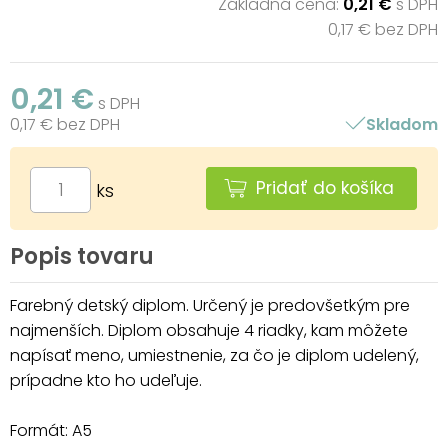
Základná cena:
0,21 €
s DPH
0,17 € bez DPH
0,21 €
s DPH
0,17 € bez DPH
Skladom
Pridať do košíka
ks
Popis tovaru
Farebný detský diplom. Určený je predovšetkým pre
najmenších. Diplom obsahuje 4 riadky, kam môžete
napísať meno, umiestnenie, za čo je diplom udelený,
prípadne kto ho udeľuje.
Formát: A5