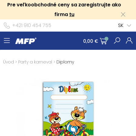
Pre veľkoobchodné ceny sa zaregistrujte ako
firma
tu
+421 910 454 755
SK
0,00 €
Úvod
>
Party a karneval
>
Diplomy