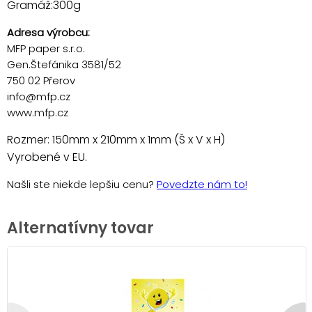
Gramáž:300g
Adresa výrobcu:
MFP paper s.r.o.
Gen.Štefánika 3581/52
750 02 Přerov
info@mfp.cz
www.mfp.cz
Rozmer: 150mm x 210mm x 1mm (Š x V x H)
Vyrobené v EU.
Našli ste niekde lepšiu cenu?
Povedzte nám to!
Alternatívny tovar