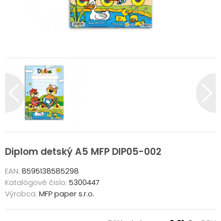
Diplom detský A5 MFP DIP05-002
EAN:
8595138585298
Katalógové čislo:
5300447
Výrobca:
MFP paper s.r.o.