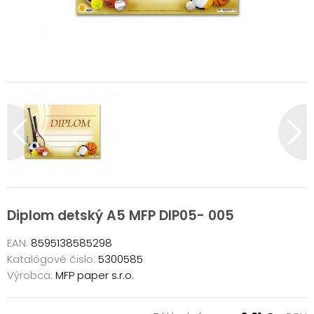
Diplom detský A5 MFP DIP05- 005
EAN:
8595138585298
Katalógové čislo:
5300585
Výrobca:
MFP paper s.r.o.