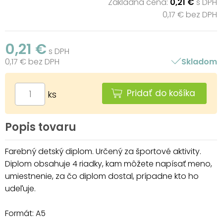
Základná cena:
0,21 €
s DPH
0,17 € bez DPH
0,21 €
s DPH
0,17 € bez DPH
Skladom
Pridať do košíka
ks
Popis tovaru
Farebný detský diplom. Určený za športové aktivity.
Diplom obsahuje 4 riadky, kam môžete napísať meno,
umiestnenie, za čo diplom dostal, prípadne kto ho
udeľuje.
Formát: A5