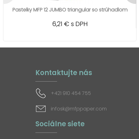
Pastelky MFP 12 JUMBO triangular so strúhadlom
6,21 € s DPH
Kontaktujte nás
+421 910 454 755
infosk@mfppaper.com
Sociálne siete