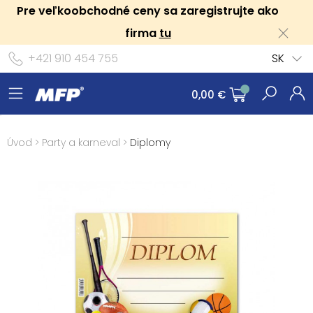
Pre veľkoobchodné ceny sa zaregistrujte ako
firma
tu
+421 910 454 755
SK
0,00 €
Úvod
>
Party a karneval
>
Diplomy