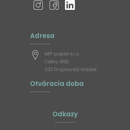
Adresa
MFP papier s.r.o.
Celiny 866,
033 01 Liptovský Hrádok
Otváracia doba
Odkazy