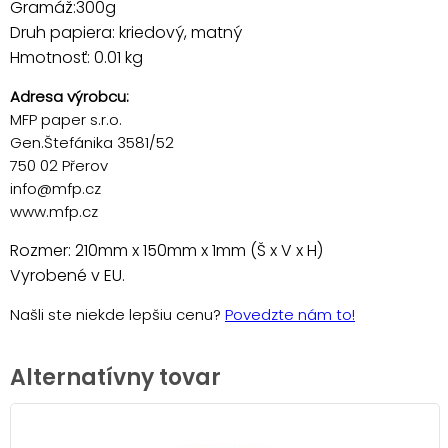
Gramáž:300g
Druh papiera: kriedový, matný
Hmotnosť: 0.01 kg
Adresa výrobcu:
MFP paper s.r.o.
Gen.Štefánika 3581/52
750 02 Přerov
info@mfp.cz
www.mfp.cz
Rozmer: 210mm x 150mm x 1mm (Š x V x H)
Vyrobené v EU.
Našli ste niekde lepšiu cenu?
Povedzte nám to!
Alternatívny tovar