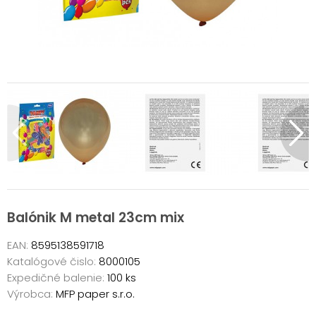
Balónik M metal 23cm mix
EAN:
8595138591718
Katalógové čislo:
8000105
Expedičné balenie:
100 ks
Výrobca:
MFP paper s.r.o.