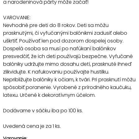
a narodeninová párty môže začať!
VAROVANIE:
Nevhodné pre deti do 8 rokov. Deti sa môžu
prasknutými, či vyfučanými balónikmi zadusiť alebo
uškrtiť. Používať len pod dozorom dospelej osoby.
Dospelá osoba sa musí po nafúkaní balónikov
presvedčiť, že ich deti používajú bezpečne. Vyfučané
balóniky udržujte mimo dosahu detí, prasknuté ihneď
zlikvidujte. K nafukovaniu používajte hustilku.
Nepribližujte balóniky k očiam, k tvári. Pri prasknutí môžu
spôsobiť poranenie. Vyrobené z prírodného kaučuku,
latexu. Určené k dekoratívnym účelom.
Dodávame v sáčku iba po 100 ks.
Uvedená cena je za 1 ks.
Varovanie: