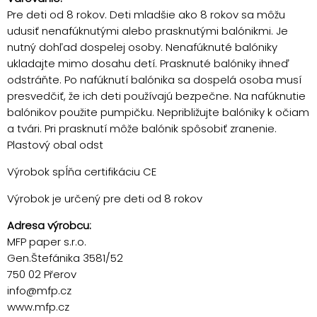
Pre deti od 8 rokov. Deti mladšie ako 8 rokov sa môžu
udusiť nenafúknutými alebo prasknutými balónikmi. Je
nutný dohľad dospelej osoby. Nenafúknuté balóniky
ukladajte mimo dosahu detí. Prasknuté balóniky ihneď
odstráňte. Po nafúknutí balónika sa dospelá osoba musí
presvedčiť, že ich deti používajú bezpečne. Na nafúknutie
balónikov použite pumpičku. Nepribližujte balóniky k očiam
a tvári. Pri prasknutí môže balónik spôsobiť zranenie.
Plastový obal odst
Výrobok spĺňa certifikáciu CE
Výrobok je určený pre deti od 8 rokov
Adresa výrobcu:
MFP paper s.r.o.
Gen.Štefánika 3581/52
750 02 Přerov
info@mfp.cz
www.mfp.cz