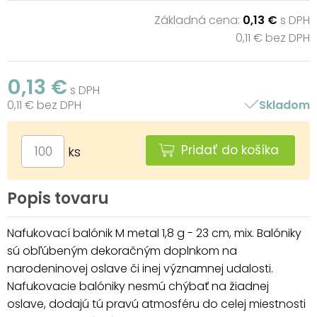
Základná cena:
0,13 €
s DPH
0,11 € bez DPH
0,13 €
s DPH
0,11 € bez DPH
Skladom
Pridať do košíka
ks
Popis tovaru
Nafukovací balónik M metal 1,8 g - 23 cm, mix. Balóniky
sú obľúbeným dekoračným doplnkom na
narodeninovej oslave či inej významnej udalosti.
Nafukovacie balóniky nesmú chýbať na žiadnej
oslave, dodajú tú pravú atmosféru do celej miestnosti