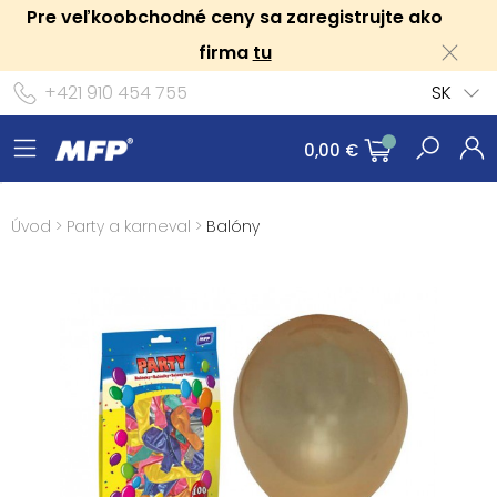
Pre veľkoobchodné ceny sa zaregistrujte ako
firma
tu
+421 910 454 755
SK
0,00 €
Úvod
>
Party a karneval
>
Balóny