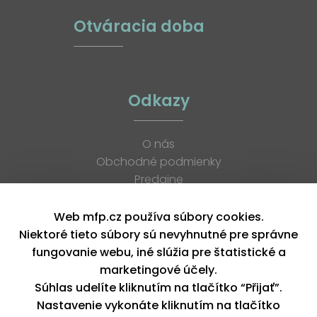
Otváracia doba
Odkazy
O nás
Obchodné podmienky
Predajne
Katalógy
K stiahnutiu
Web mfp.cz používa súbory cookies.
Blog
Niektoré tieto súbory sú nevyhnutné pre správne
Kontakt
fungovanie webu, iné slúžia pre štatistické a
Kariéra
marketingové účely.
XML feed
Súhlas udelíte kliknutím na tlačítko “Přijať”.
Nastavenie vykonáte kliknutím na tlačítko