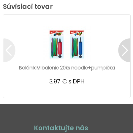
Súvisiaci tovar
Balónik M balenie 20ks noodle+pumpička
3,97 € s DPH
Kontaktujte nás