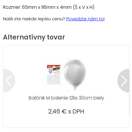
Rozmer: 65mm x 116mm x 4mm (Š x V x H)
Našli ste niekde lepšiu cenu?
Povedzte nám to!
Alternatívny tovar
Balónik M balenie 12ks 30cm biely
2,46 € s DPH