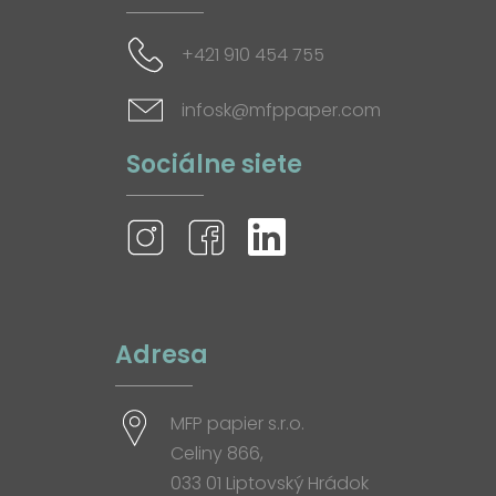
+421 910 454 755
infosk@mfppaper.com
Sociálne siete
Adresa
MFP papier s.r.o.
Celiny 866,
033 01 Liptovský Hrádok