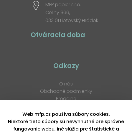
MFP papier s.r.o.
Celiny 866,
033 01 Liptovský Hrádok
Otváracia doba
Odkazy
O nás
Obchodné podmienky
Predajne
Katalógy
K stiahnutiu
Web mfp.cz používa súbory cookies.
Blog
Niektoré tieto súbory sú nevyhnutné pre správne
Kontakt
fungovanie webu, iné slúžia pre štatistické a