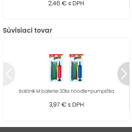
2,46 € s DPH
Súvisiaci tovar
Balónik M balenie 20ks noodle+pumpička
3,97 € s DPH