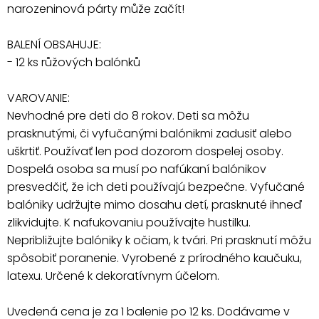
narozeninová párty může začít!
BALENÍ OBSAHUJE:
- 12 ks růžových balónků
VAROVANIE:
Nevhodné pre deti do 8 rokov. Deti sa môžu
prasknutými, či vyfučanými balónikmi zadusiť alebo
uškrtiť. Používať len pod dozorom dospelej osoby.
Dospelá osoba sa musí po nafúkaní balónikov
presvedčiť, že ich deti používajú bezpečne. Vyfučané
balóniky udržujte mimo dosahu detí, prasknuté ihneď
zlikvidujte. K nafukovaniu používajte hustilku.
Nepribližujte balóniky k očiam, k tvári. Pri prasknutí môžu
spôsobiť poranenie. Vyrobené z prírodného kaučuku,
latexu. Určené k dekoratívnym účelom.
Uvedená cena je za 1 balenie po 12 ks. Dodávame v