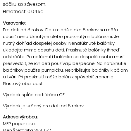
sáčku so závesom.
Hmotnosť: 0.04 kg
Varovanie:
Pre deti od 8 rokov. Deti mladšie ako 8 rokov sa môžu
udusiť nenafúknutými alebo prasknutými balónikmi. Je
nutný dohľad dospelej osoby. Nenafúknuté balóniky
ukladajte mimo dosahu detí. Prasknuté balóniky ihneď
odstráňte. Po nafúknutí balónika sa dospelá osoba musí
presvedčiť, že ich deti používajú bezpečne. Na nafúknutie
balónikov použite pumpičku. Nepribližujte balóniky k očiam
a tvári. Pri prasknutí môže balónik spôsobiť zranenie.
Plastový obal odst
Výrobok spĺňa certifikáciu CE
Výrobok je určený pre deti od 8 rokov
Adresa výrobcu:
MFP paper s.r.o.
Gen.Štefánika 3581/52