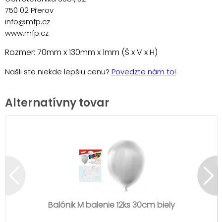
750 02 Přerov
info@mfp.cz
www.mfp.cz
Rozmer: 70mm x 130mm x 1mm (Š x V x H)
Našli ste niekde lepšiu cenu?
Povedzte nám to!
Alternatívny tovar
Balónik M balenie 12ks 30cm biely