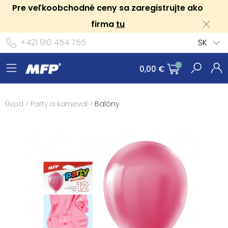
Pre veľkoobchodné ceny sa zaregistrujte ako
firma
tu
+421 910 454 755
SK
0,00 €
Úvod
>
Party a karneval
>
Balóny