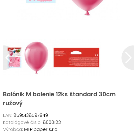
Balónik M balenie 12ks štandard 30cm
ružový
EAN:
8595138597949
Katalógové čislo:
8000123
Výrobca:
MFP paper s.r.o.