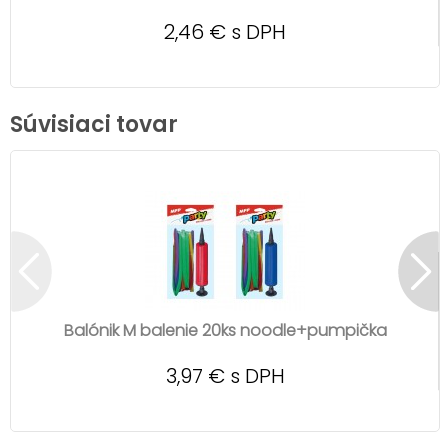
2,46 € s DPH
Súvisiaci tovar
Balónik M balenie 20ks noodle+pumpička
3,97 € s DPH