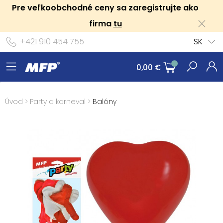
Pre veľkoobchodné ceny sa zaregistrujte ako
firma
tu
+421 910 454 755
SK
0,00 €
Úvod
>
Party a karneval
>
Balóny