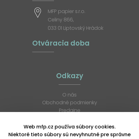
MFP papier s.r.o.
Celiny 866,
033 01 Liptovský Hrádok
Otváracia doba
Odkazy
O nás
Obchodné podmienky
Predajne
Katalógy
K stiahnutiu
Web mfp.cz používa súbory cookies.
Blog
Niektoré tieto súbory sú nevyhnutné pre správne