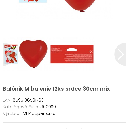
Balónik M balenie 12ks srdce 30cm mix
EAN:
8595138591763
Katalógové čislo:
8000110
Výrobca:
MFP paper s.r.o.