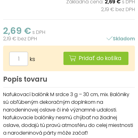
Základná cena:
2,69 €
s DPH
2,19 € bez DPH
2,69 €
s DPH
2,19 € bez DPH
Skladom
Pridať do košíka
ks
Popis tovaru
Nafukovací balónik M srdce 3 g – 30 cm, mix. Balóniky
sú obľúbeným dekoračným doplnkom na
narodeninovej oslave či iné významné udalosti.
Nafukovacie balóniky nesmú chýbať na žiadnej
oslave, dodajú tú pravú atmosféru do celej miestnosti
a narodeninová párty môže začať!