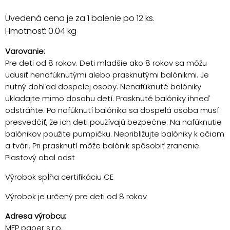
Uvedená cena je za 1 balenie po 12 ks.
Hmotnosť: 0.04 kg
Varovanie:
Pre deti od 8 rokov. Deti mladšie ako 8 rokov sa môžu
udusiť nenafúknutými alebo prasknutými balónikmi. Je
nutný dohľad dospelej osoby. Nenafúknuté balóniky
ukladajte mimo dosahu detí. Prasknuté balóniky ihneď
odstráňte. Po nafúknutí balónika sa dospelá osoba musí
presvedčiť, že ich deti používajú bezpečne. Na nafúknutie
balónikov použite pumpičku. Nepribližujte balóniky k očiam
a tvári. Pri prasknutí môže balónik spôsobiť zranenie.
Plastový obal odst
Výrobok spĺňa certifikáciu CE
Výrobok je určený pre deti od 8 rokov
Adresa výrobcu:
MFP paper s.r.o.