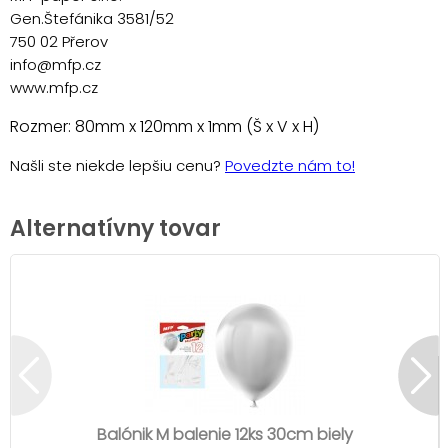
Gen.Štefánika 3581/52
750 02 Přerov
info@mfp.cz
www.mfp.cz
Rozmer: 80mm x 120mm x 1mm (Š x V x H)
Našli ste niekde lepšiu cenu?
Povedzte nám to!
Alternatívny tovar
Balónik M balenie 12ks 30cm biely