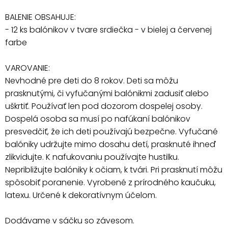
BALENIE OBSAHUJE:
- 12 ks balónikov v tvare srdiečka - v bielej a červenej
farbe
VAROVANIE:
Nevhodné pre deti do 8 rokov. Deti sa môžu
prasknutými, či vyfučanými balónikmi zadusiť alebo
uškrtiť. Používať len pod dozorom dospelej osoby.
Dospelá osoba sa musí po nafúkaní balónikov
presvedčiť, že ich deti používajú bezpečne. Vyfučané
balóniky udržujte mimo dosahu detí, prasknuté ihneď
zlikvidujte. K nafukovaniu používajte hustilku.
Nepribližujte balóniky k očiam, k tvári. Pri prasknutí môžu
spôsobiť poranenie. Vyrobené z prírodného kaučuku,
latexu. Určené k dekoratívnym účelom.
Dodávame v sáčku so závesom.