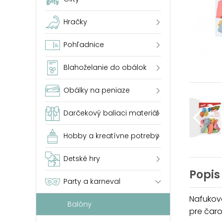
Hračky
Pohľadnice
Blahoželanie do obálok
Obálky na peniaze
Darčekový baliaci materiál
Hobby a kreatívne potreby
Detské hry
Popis
Party a karneval
Nafukova
Balóny
pre čar