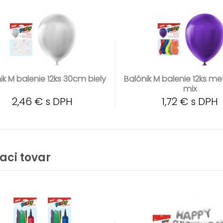
ik M balenie 12ks 30cm biely
Balónik M balenie 12ks m
mix
2,46 € s DPH
1,72 € s DPH
iaci tovar