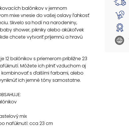
kombino
ukovacích balónikov v jemnom
ich je
om mixe vnesie do vašej oslavy ľahkosť
ciu. Skvelo sa hodí na narodeniny,
BALENIE
- 12 ks
baby shower, pikniky alebo akúkoľvek
 kde chcete vytvoriť príjemnú a hravú
Farba: 
Priemer
Dodáva
 je 12 balónikov s priemerom približne 23
fúknutí. Môžete ich plniť vzduchom aj
Uvedená 
 kombinovať s ďalšími farbami, alebo
vyniknúť ich jemné tóny samostatne.
OBSAHUJE:
alónikov
astelový mix
po nafúknutí: cca 23 cm