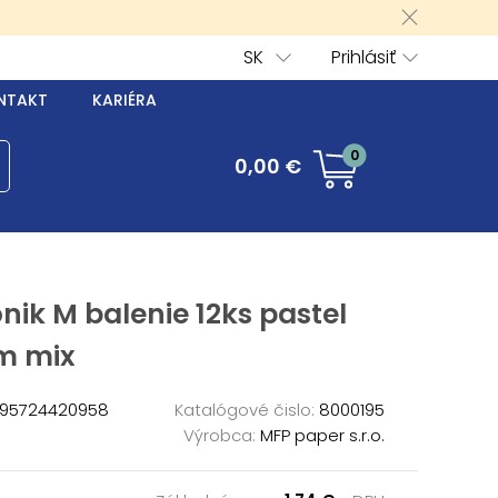
SK
Prihlásiť
NTAKT
KARIÉRA
0
0,00 €
nik M balenie 12ks pastel
m mix
95724420958
Katalógové čislo:
8000195
Výrobca:
MFP paper s.r.o.