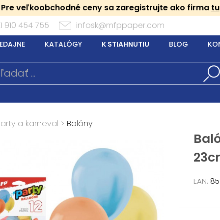
Pre veľkoobchodné ceny sa zaregistrujte ako firma
tu
1 910 454 755
infosk@mfppaper.com
EDAJNE
KATALÓGY
K STIAHNUTIU
BLOG
KO
arty a karneval
>
Balóny
Baló
23c
EAN:
85