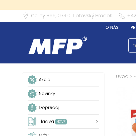
Celiny 866,
033 01
Liptovský Hrádok
+42
O NÁS
PR
Úvod
>
P
Akcia
Novinky
Dopredaj
Tlačivá
NOVÉ
Gifty