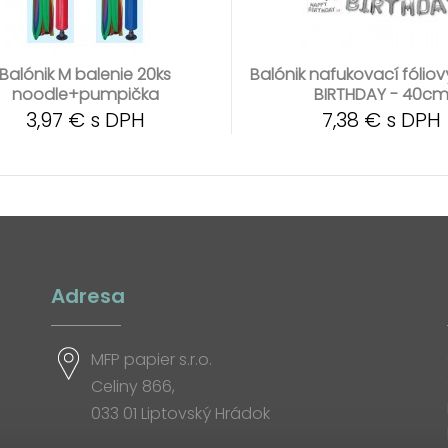
Balónik M balenie 20ks
Balónik nafukovací fólio
noodle+pumpička
BIRTHDAY - 40c
3,97 € s DPH
7,38 € s DPH
Adresa
MFP papier s.r.o.
Celiny 866,
033 01 Liptovský Hrádok