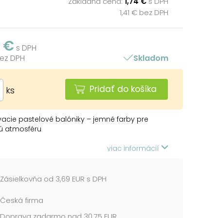
Základná cena:
1,74 €
s DPH
1,41 € bez DPH
4 €
s DPH
bez DPH
Skladom
Pridať do košíka
ks
acie pastelové balóniky – jemné farby pre
ú atmosféru
fukovacích balónikov v jemnom pastelovom
viac informácií
esie do vašej oslavy ľahkosť a eleganciu. Skvelo
 na narodeniny, svadby, baby shower, pikniky
kúkoľvek udalosť, kde chcete vytvoriť príjemnú
Zásielkovňa od 3,69 EUR s DPH
 náladu.
Česká firma
í je 12 balónikov s priemerom približne 23 cm po
Doprava zadarmo nad 30,75 EUR
tí. Môžete ich plniť vzduchom aj héliom a