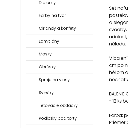
Diplomy
Set naf
pastelov
Farby na tvár
a elegan
Girlandy a konfety
svadby, 
udalosť,
Lampióny
náladu.
Masky
V balení
cm po na
Obrúsky
héliom a
nechať 
Spreje na vlasy
Sviečky
BALENIE 
- 12 ks b
Tetovacie obtlačky
Farba: p
Podložky pod torty
Priemer 