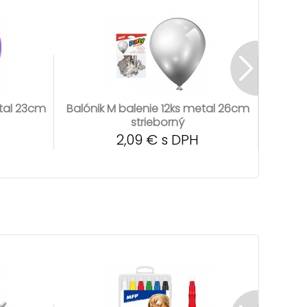
etal 23cm
Balónik M balenie 12ks metal 26cm
Balóni
strieborný
2,09 € s DPH