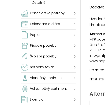
Ostatné
Dodávam
Kancelárske potreby
Uvedená 
Kalendáre a diáre
Hmotnosť
Adresa v
Papier
MFP paper
Gen.Štef
Písacie potreby
750 02 P
info@mf
Školské potreby
www.mfp
Sezónny tovar
Rozmer: 
Vianočný sortiment
Našli st
Veľkonočný sortiment
Alter
Licencia