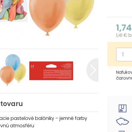
1,7
1,41 € 
Nafukov
čarovn
Set na
mixe vn
sa hodí
 tovaru
alebo a
a hravú
cie pastelové balóniky – jemné farby
ovnú atmosféru
V balen
nafúknu