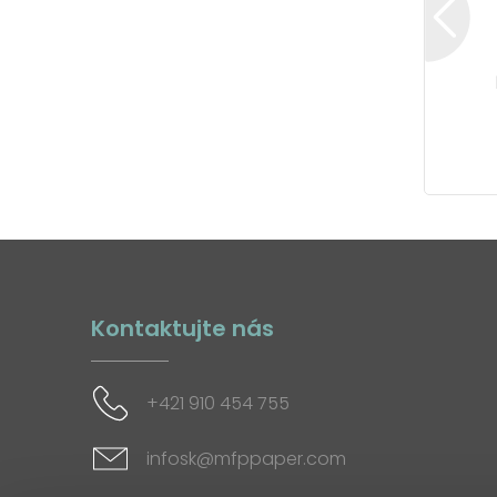
Kontaktujte nás
+421 910 454 755
infosk@mfppaper.com