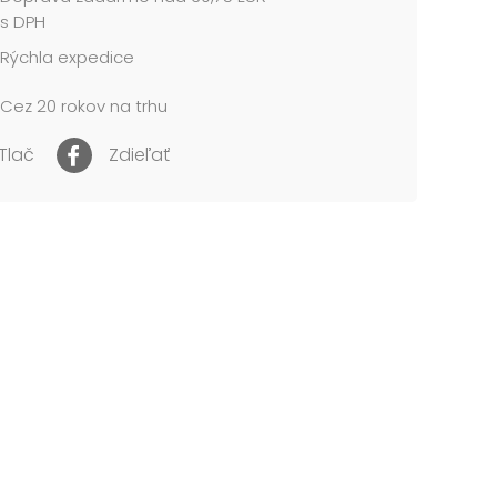
vať s ďalšími farbami, alebo nechať vyniknúť
s DPH
mné tóny samostatne.
Rýchla expedice
 OBSAHUJE:
Cez 20 rokov na trhu
 balónikov
pastelový mix
Tlač
Zdieľať
 po nafúknutí: cca 23 cm
me vo vrecúšku so závesom.
cena je za 1 balenie (12 ks)....