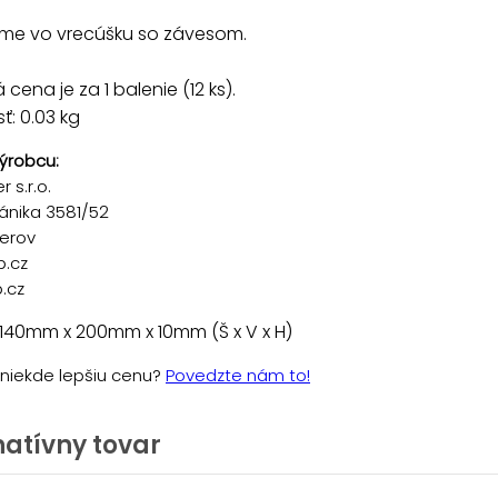
e vo vrecúšku so závesom.
cena je za 1 balenie (12 ks).
: 0.03 kg
ýrobcu:
 s.r.o.
ánika 3581/52
řerov
p.cz
.cz
140mm x 200mm x 10mm (Š x V x H)
e niekde lepšiu cenu?
Povedzte nám to!
natívny tovar