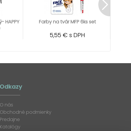
vý- HAPPY
Farby na tvár MFP 6ks set
Fontá
m
5,55 € s DPH
Odkazy
O nás
Obchodné podmienky
Predajne
Katalógy