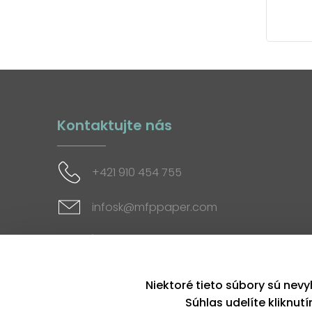
Kontaktujte nás
+421 910 454 755
infosk@mfppaper.com
Sociálne siete
Niektoré tieto súbory sú nevy
Súhlas udelíte kliknut