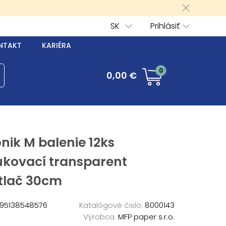
SK
Prihlásiť
NTAKT
KARIÉRA
0
0,00 €
nik M balenie 12ks
ukovací transparent
tlač 30cm
95138548576
Katalógové čislo:
8000143
Výrobca:
MFP paper s.r.o.