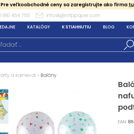
Pre veľkoobchodné ceny sa zaregistrujte ako firma
tu
1 910 454 755
infosk@mfppaper.com
EDAJNE
KATALÓGY
K STIAHNUTIU
BLOG
KO
arty a karneval
>
Balóny
Baló
naf
pod
EAN:
85