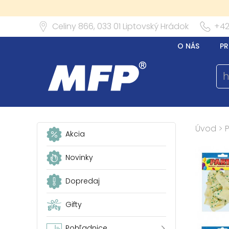
Celiny 866,
033 01
Liptovský Hrádok
+42
O NÁS
PR
Úvod
>
P
Akcia
Novinky
Dopredaj
Gifty
Pohľadnice