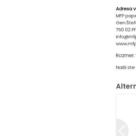
Adresa v
MFP paper
Gen.Štef
750 02 P
info@mf
www.mfp
Rozmer: 
Našli st
Alter