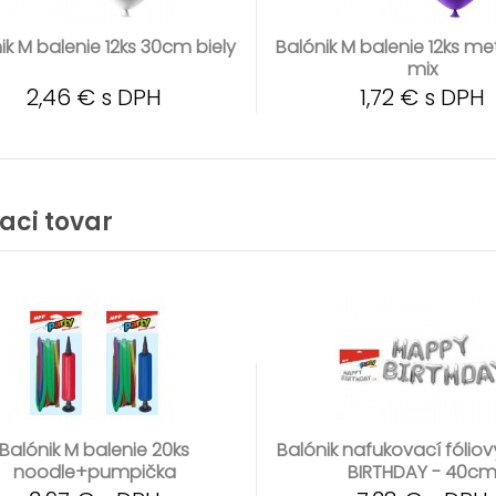
ik M balenie 12ks 30cm biely
Balónik M balenie 12ks m
mix
2,46 € s DPH
1,72 € s DPH
iaci tovar
Balónik M balenie 20ks
Balónik nafukovací fólio
noodle+pumpička
BIRTHDAY - 40c