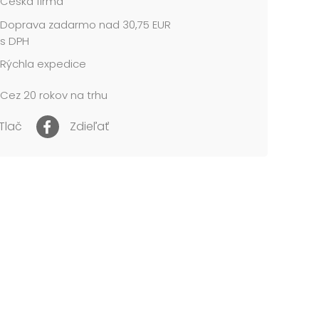
Česká firma
tými alebo spustenými balónikmi zadusiť alebo
Doprava zadarmo nad 30,75 EUR
. Používajte ich len za prítomnosti dospelej
 Dospelá osoba sa po nafúknutí balónu musí
s DPH
čiť, že ho dieťa používa správne a bezpečne.
Rýchla expedice
né balóny udržiavajte mimo dosahu detí a
tú ihneď zlikvidujte. K nafukovaniu používajte
Cez 20 rokov na trhu
. Nepribližujte balóniky k tvári a k očiam. Po
tí môže balónik spôsobiť zranenie. Je vyrobený
dného kaučuku, latexu. Je určený k dekoratívnym
Tlač
Zdieľať
 Nebezpečenstvo vdýchnutia alebo prehltnutia
h častíc....