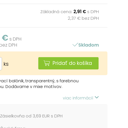
Základná cena:
2,91 €
s DPH
2,37 € bez DPH
1 €
s DPH
 bez DPH
Skladom
Pridať do košíka
ks
ací balónik, transparentný, s farebnou
ou. Dodávame v mixe motívov.
: 30 cm
viac informácií
 cena je za jedno balenie, v ktorom je 12
ov.
Zásielkovňa od 3,69 EUR s DPH
ie: Vhodné pre deti od 8 rokov. Deti sa môžu