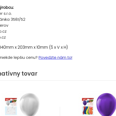
ýrobcu:
 s.r.o.
ánika 3581/52
řerov
p.cz
.cz
140mm x 203mm x 10mm (Š x V x H)
e niekde lepšiu cenu?
Povedzte nám to!
natívny tovar