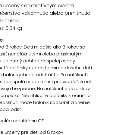
Je určený k dekoratívnym cieľom.
čenstvo vdýchnutia alebo prehltnutia
h častíc.
: 0.04 kg
e:
od 8 rokov. Deti mladšie ako 8 rokov sa
siť nenafúknutými alebo prasknutými
i. Je nutný dohľad dospelej osoby.
uté balóniky ukladajte mimo dosahu detí.
é balóniky ihneď odstráňte. Po nafúknutí
 sa dospelá osoba musí presvedčiť, že ich
žívajú bezpečne. Na nafúknutie balónikov
pumpičku. Nepribližujte balóniky k očiam a
i prasknutí môže balónik spôsobiť zranenie.
 obal odst
pĺňa certifikáciu CE
je určený pre deti od 8 rokov