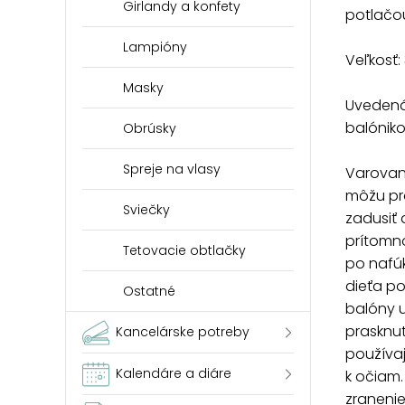
Girlandy a konfety
potlačo
Lampióny
Veľkosť:
Masky
Uvedená 
balóniko
Obrúsky
Spreje na vlasy
Varovani
môžu pr
Sviečky
zadusiť a
prítomn
Tetovacie obtlačky
po nafúk
dieťa p
Ostatné
balóny 
prasknut
Kancelárske potreby
používajt
Kalendáre a diáre
k očiam.
zranenie