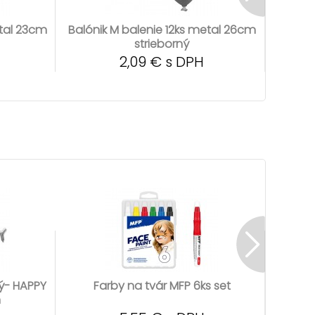
etal 23cm
Balónik M balenie 12ks metal 26cm
Balóni
strieborný
2,09 € s DPH
vý- HAPPY
Farby na tvár MFP 6ks set
Fontá
m