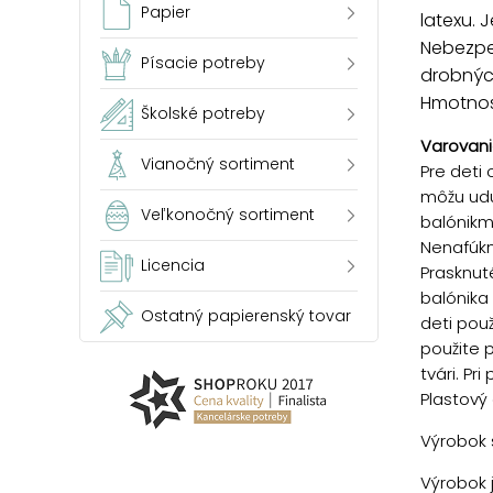
Papier
latexu. 
Nebezpe
Písacie potreby
drobnýc
Hmotnosť
Školské potreby
Varovani
Vianočný sortiment
Pre deti 
môžu udu
Veľkonočný sortiment
balónikm
Nenafúkn
Licencia
Prasknut
balónika
Ostatný papierenský tovar
deti pou
použite 
tvári. Pr
Plastový
Výrobok s
Výrobok 