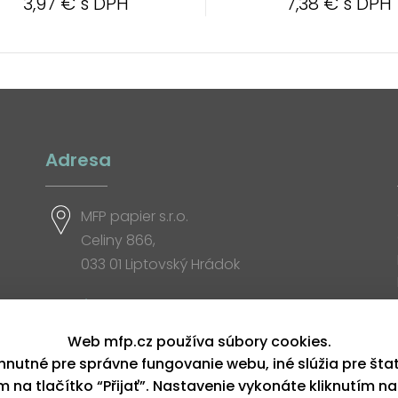
3,97 € s DPH
7,38 € s DPH
Adresa
MFP papier s.r.o.
Celiny 866,
033 01 Liptovský Hrádok
Otváracia doba
Web mfp.cz používa súbory cookies.
hnutné pre správne fungovanie webu, iné slúžia pre šta
ím na tlačítko “Přijať”. Nastavenie vykonáte kliknutím na