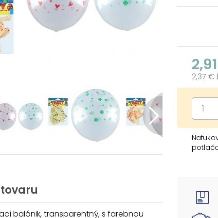
2,9
2,37 €
Nafukov
potlač
Veľkosť
Uvedená
 tovaru
balónik
cí balónik, transparentný, s farebnou
Varovan