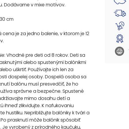
u. Dodávame v mixe motívov.
prasknu
uškrtiť
osoby.
 30 cm
presved
Spuste
cena je za jedno balenie, v ktorom je 12
prasknu
hustilku
v.
prasknu
z príro
e: Vhodné pre deti od 8 rokov. Deti sa
cieľom.
asknutými alebo spustenými balónikmi
drobnýc
lebo uškrtiť. Používajte ich len za
osti dospelej osoby. Dospelá osoba sa
nutí balónu musí presvedčiť, že ho
oužíva správne a bezpečne. Spustené
udržiavajte mimo dosahu detí a
ú ihneď zlikvidujte. K nafukovaniu
e hustilku. Nepribližujte balóniky k tvári a
 Po prasknutí môže balónik spôsobiť
. Je vyrobený z prírodného kaučuku,