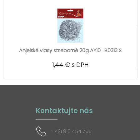
Anjelské vlasy strieborné 20g AY10- B0313 S
1,44 € s DPH
Kontaktujte nás
+421 910 454 755