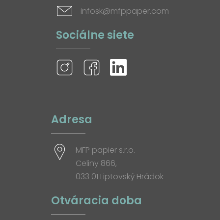
infosk@mfppaper.com
Sociálne siete
Adresa
MFP papier s.r.o.
Celiny 866,
033 01 Liptovský Hrádok
Otváracia doba