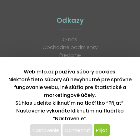
Odkazy
O nás
Obchodné podmienky
Predajne
Katalógy
K stiahnutiu
Web mfp.cz používa súbory cookies.
Blog
Niektoré tieto súbory sú nevyhnutné pre správne
Kontakt
fungovanie webu, iné slúžia pre štatistické a
Kariéra
marketingové účely.
XML feed
Súhlas udelíte kliknutím na tlačítko “Přijať”.
Nastavenie vykonáte kliknutím na tlačítko
“Nastavenie”.
Copyright © 2026, MFP paper s. r. o. | Všetky práva vyhradené
design by MFP
Nastavenie
Odmietnuť
Prijať
Tento web používa k poskytovaniu služieb,