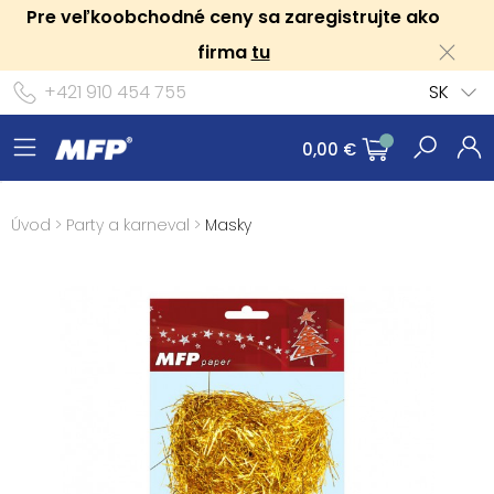
Pre veľkoobchodné ceny sa zaregistrujte ako
firma
tu
+421 910 454 755
SK
0,00 €
Úvod
>
Party a karneval
>
Masky