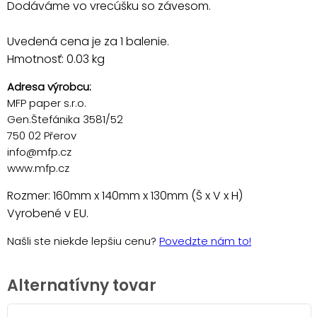
Dodáváme vo vrecúšku so závesom.
Uvedená cena je za 1 balenie.
Hmotnosť: 0.03 kg
Adresa výrobcu:
MFP paper s.r.o.
Gen.Štefánika 3581/52
750 02 Přerov
info@mfp.cz
www.mfp.cz
Rozmer: 160mm x 140mm x 130mm (Š x V x H)
Vyrobené v EU.
Našli ste niekde lepšiu cenu?
Povedzte nám to!
Alternatívny tovar