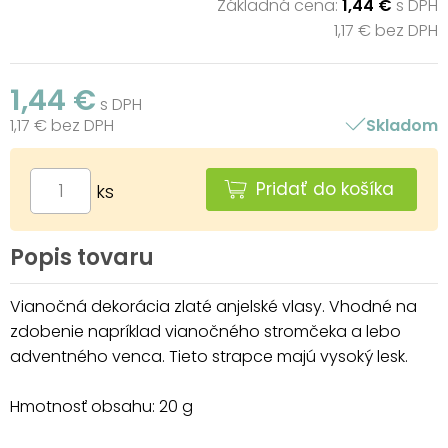
Základná cena:
1,44 €
s DPH
1,17 € bez DPH
1,44 €
s DPH
1,17 € bez DPH
Skladom
Pridať do košíka
ks
Popis tovaru
Vianočná dekorácia zlaté anjelské vlasy. Vhodné na
zdobenie napríklad vianočného stromčeka a lebo
adventného venca. Tieto strapce majú vysoký lesk.
Hmotnosť obsahu: 20 g