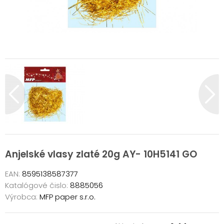
Anjelské vlasy zlaté 20g AY- 10H5141 GO
EAN:
8595138587377
Katalógové čislo:
8885056
Výrobca:
MFP paper s.r.o.