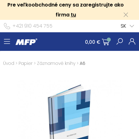
Pre veľkoobchodné ceny sa zaregistrujte ako
firma
tu
+421 910 454 755
SK
0,00 €
Úvod
>
Papier
>
Záznamové knihy
>
A6