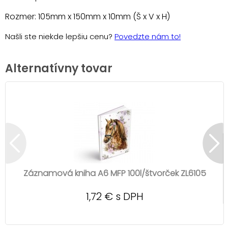
Rozmer: 105mm x 150mm x 10mm (Š x V x H)
Našli ste niekde lepšiu cenu?
Povedzte nám to!
Alternatívny tovar
Záznamová kniha A6 MFP 100l/štvorček ZL6105
1,72 € s DPH