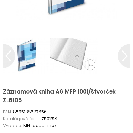
Záznamová kniha A6 MFP 100l/štvorček
ZL6105
EAN:
8595138527656
Katalógové čislo:
7501518
Výrobca:
MFP paper s.r.o.