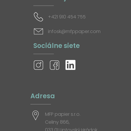
+421 910 454 755
infosk@mfppaper.com
Sociálne siete
Adresa
MFP papier s.r.o.
Celiny 866,
033 01 Liptovský Hrádok