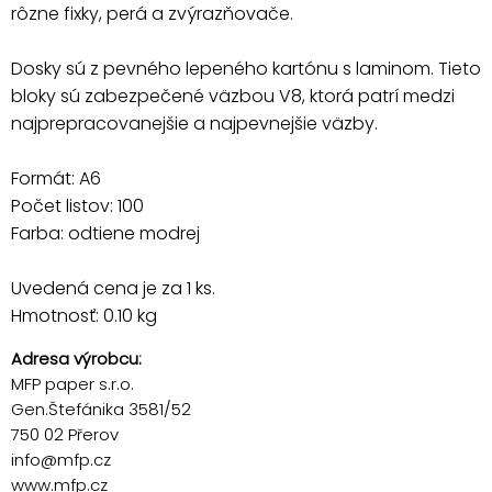
rôzne fixky, perá a zvýrazňovače.
Dosky sú z pevného lepeného kartónu s laminom. Tieto
bloky sú zabezpečené väzbou V8, ktorá patrí medzi
najprepracovanejšie a najpevnejšie väzby.
Formát: A6
Počet listov: 100
Farba: odtiene modrej
Uvedená cena je za 1 ks.
Hmotnosť: 0.10 kg
Adresa výrobcu:
MFP paper s.r.o.
Gen.Štefánika 3581/52
750 02 Přerov
info@mfp.cz
www.mfp.cz