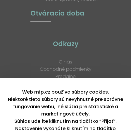
Otváracia doba
Odkazy
O nás
Obchodné podmienky
Predajne
Katalógy
K stiahnutiu
Web mfp.cz používa súbory cookies.
Blog
Niektoré tieto súbory sú nevyhnutné pre správne
Kontakt
fungovanie webu, iné slúžia pre štatistické a
Kariéra
marketingové účely.
XML feed
Súhlas udelíte kliknutím na tlačítko “Přijať”.
Nastavenie vykonáte kliknutím na tlačítko