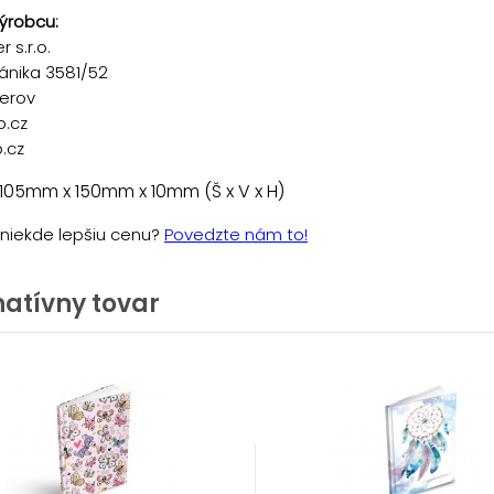
ýrobcu:
 s.r.o.
ánika 3581/52
řerov
p.cz
.cz
105mm x 150mm x 10mm (Š x V x H)
e niekde lepšiu cenu?
Povedzte nám to!
natívny tovar