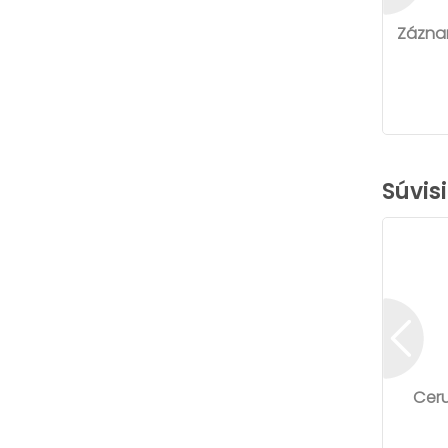
Záznam
Súvis
Ceru