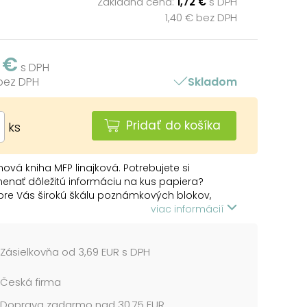
Základná cena:
1,72 €
s DPH
1,40 € bez DPH
 €
s DPH
 bez DPH
Skladom
Pridať do košíka
ks
vá kniha MFP linajková. Potrebujete si
nať dôležitú informáciu na kus papiera?
re Vás širokú škálu poznámkových blokov,
h blokov, záznamových kníh, a to dokonca v
viac informácií
 veľkostiach. Môžete si u nás zabezpečiť taktiež
opisovače, perá a zvýrazňovače.
Zásielkovňa od 3,69 EUR s DPH
ú z pevného lepeného kartónu s laminom. Tieto
ú zabezpečené väzbou V8, ktoré patria medzi
Česká firma
racovanejšie a najpevnejšie väzby.
Doprava zadarmo nad 30,75 EUR