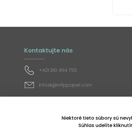
Kontaktujte nás
+421 910 454 755
infosk@mfppaper.com
Sociálne siete
Niektoré tieto súbory sú nevy
Súhlas udelíte kliknut