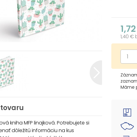
1,72
1,40 €
Záznamo
zazname
Máme p
trhacíc
rôznych
rôzne p
 tovaru
Dosky s
á kniha MFP linajková. Potrebujete si
bloky s
nať dôležitú informáciu na kus
najprep