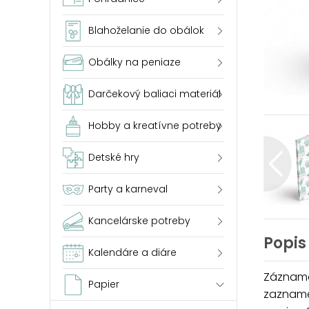
Blahoželanie do obálok
Obálky na peniaze
Darčekový baliaci materiál
Hobby a kreatívne potreby
Detské hry
Party a karneval
Kancelárske potreby
Popis
Kalendáre a diáre
Záznamov
Papier
zazname