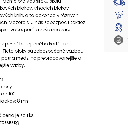
 Máme pre Vás širokú škálu
Formát:
ových blokov, trhacích blokov,
Motív: 
vých kníh, a to dokonca v rôznych
Počet li
ach. Môžete si u nás zabezpečiť taktiež
Veľkosť
opisovače, perá a zvýrazňovače.
Uvedená 
ú z pevného lepeného kartónu s
. Tieto bloky sú zabezpečené väzbou
é patria medzi najprepracovanejšie a
jšie väzby.
A6
aktusy
tov: 100
riadkov: 8 mm
cena je za 1 ks.
: 0.10 kg