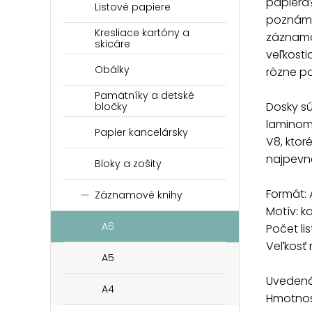
papiera?
Listové papiere
poznámk
Kresliace kartóny a
záznamo
skicáre
veľkosti
Obálky
rôzne p
Pamätníky a detské
Dosky s
bločky
laminom
Papier kancelársky
V8, ktor
najpevne
Bloky a zošity
Formát: 
Záznamové knihy
Motív: k
A6
Počet lis
Veľkosť 
A5
Uvedená 
A4
Hmotnosť