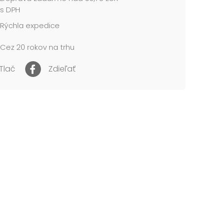
 A6
s DPH
kaktusy
Rýchla expedice
stov: 100
 riadkov: 8 mm
Cez 20 rokov na trhu
cena je za 1 ks....
Tlač
Zdieľať