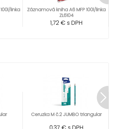
00l/linka
Záznamová kniha A6 MFP 100l/linka
Záznam
ZL6104
1,72 € s DPH
ular
Ceruzka M č.2 JUMBO triangular
C
0,37 € s DPH