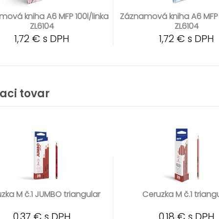
ová kniha A6 MFP 100l/linka
Záznamová kniha A6 MFP 1
ZL6104
ZL6104
1,72 € s DPH
1,72 € s DPH
iaci tovar
zka M č.1 JUMBO triangular
Ceruzka M č.1 triang
0,37 € s DPH
0,18 € s DPH