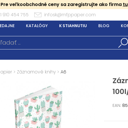
Pre veľkoobchodné ceny sa zaregistrujte ako firma
tu
1 910 454 755
infosk@mfppaper.com
EDAJNE
KATALÓGY
K STIAHNUTIU
BLOG
KO
Papier
>
Záznamové knihy
>
A6
Záz
100l
EAN:
85