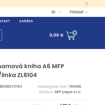
SK
Prihlásiť
NTAKT
KARIÉRA
0
0,00 €
namová kniha A6 MFP
/linka ZL6104
95138573783
Katalógové čislo:
7501418
Výrobca:
MFP paper s.r.o.