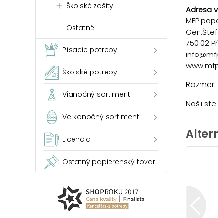
Školské zošity
Adresa v
MFP paper
Ostatné
Gen.Štef
750 02 P
Písacie potreby
info@mf
www.mfp
Školské potreby
Rozmer: 
Vianočný sortiment
Našli st
Veľkonočný sortiment
Alter
Licencia
Ostatný papierenský tovar