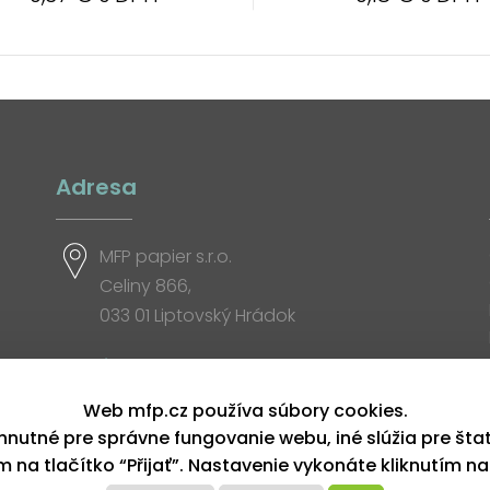
Adresa
MFP papier s.r.o.
Celiny 866,
033 01 Liptovský Hrádok
Otváracia doba
Web mfp.cz používa súbory cookies.
hnutné pre správne fungovanie webu, iné slúžia pre šta
ím na tlačítko “Přijať”. Nastavenie vykonáte kliknutím na