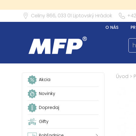
Celiny 866,
033 01
Liptovský Hrádok
+42
O NÁS
PR
Úvod
>
Akcia
Novinky
Dopredaj
Gifty
Pohľadnice