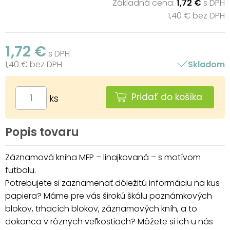
Základná cena:
1,72 €
s DPH
1,40 € bez DPH
1,72 €
s DPH
1,40 € bez DPH
Skladom
Pridať do košíka
ks
Popis tovaru
Záznamová kniha MFP – linajkovaná – s motívom
futbalu.
Potrebujete si zaznamenať dôležitú informáciu na kus
papiera? Máme pre vás širokú škálu poznámkových
blokov, trhacích blokov, záznamových kníh, a to
dokonca v rôznych veľkostiach? Môžete si ich u nás