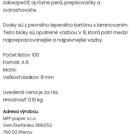
zabezpečiť, aj rôzne perá, prepisovačky a
zvýrazňovače.
Dosky sú z pevného lepeného kartónu s laminovaním.
Tieto bloky sú opatrené väzbou V 8, ktorá patrí medzi
najprepracovanejšie a najpevnejšie väzby.
Počet listov: 100
Formát: A 6
Motív:
Veľkosť riadkov: 8 mm
Uvedená cena je za 1 ks.
Hmotnosť: 0.10 kg
Adresa výrobcu:
MFP paper s.r.o.
Gen.Štefánika 3581/52
750 02 Přerov