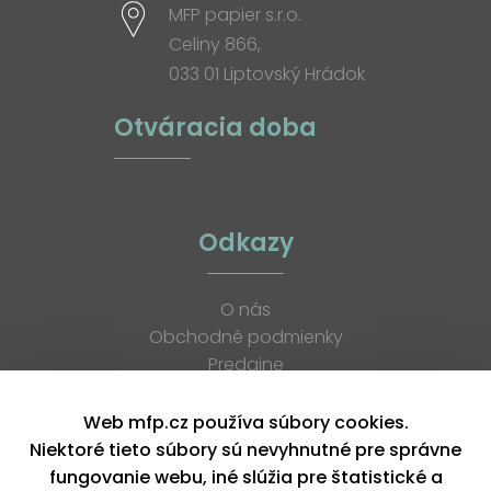
MFP papier s.r.o.
Celiny 866,
033 01 Liptovský Hrádok
Otváracia doba
Odkazy
O nás
Obchodné podmienky
Predajne
Katalógy
K stiahnutiu
Web mfp.cz používa súbory cookies.
Blog
Niektoré tieto súbory sú nevyhnutné pre správne
Kontakt
fungovanie webu, iné slúžia pre štatistické a