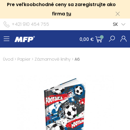
Pre veľkoobchodné ceny sa zaregistrujte ako
firma
tu
+421 910 454 755
SK
0,00 €
Úvod
>
Papier
>
Záznamové knihy
>
A6