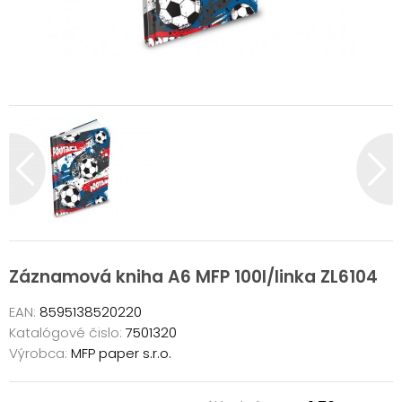
Záznamová kniha A6 MFP 100l/linka ZL6104
EAN:
8595138520220
Katalógové čislo:
7501320
Výrobca:
MFP paper s.r.o.