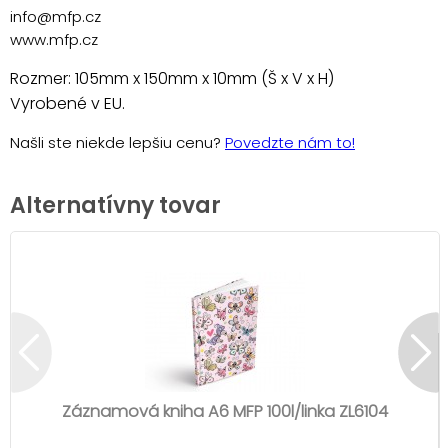
info@mfp.cz
www.mfp.cz
Rozmer: 105mm x 150mm x 10mm (Š x V x H)
Vyrobené v EU.
Našli ste niekde lepšiu cenu?
Povedzte nám to!
Alternatívny tovar
Záznamová kniha A6 MFP 100l/linka ZL6104