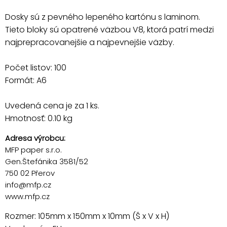
Dosky sú z pevného lepeného kartónu s laminom.
Tieto bloky sú opatrené väzbou V8, ktorá patrí medzi
najprepracovanejšie a najpevnejšie väzby.
Počet listov: 100
Formát: A6
Uvedená cena je za 1 ks.
Hmotnosť: 0.10 kg
Adresa výrobcu:
MFP paper s.r.o.
Gen.Štefánika 3581/52
750 02 Přerov
info@mfp.cz
www.mfp.cz
Rozmer: 105mm x 150mm x 10mm (Š x V x H)