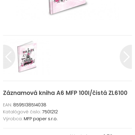
Záznamová kniha A6 MFP 100l/čistá ZL6100
EAN:
8595138514038
Katalógové čislo:
7501212
Výrobca:
MFP paper s.r.o.