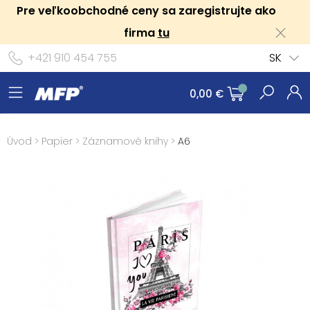
Pre veľkoobchodné ceny sa zaregistrujte ako
firma
tu
+421 910 454 755
SK
0,00 €
Úvod
>
Papier
>
Záznamové knihy
>
A6