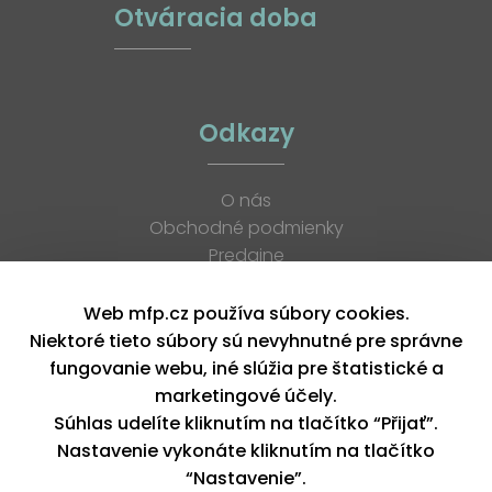
Otváracia doba
Odkazy
O nás
Obchodné podmienky
Predajne
Katalógy
K stiahnutiu
Web mfp.cz používa súbory cookies.
Blog
Niektoré tieto súbory sú nevyhnutné pre správne
Kontakt
fungovanie webu, iné slúžia pre štatistické a
Kariéra
marketingové účely.
XML feed
Súhlas udelíte kliknutím na tlačítko “Přijať”.
Nastavenie vykonáte kliknutím na tlačítko
“Nastavenie”.
Copyright © 2026, MFP paper s. r. o. | Všetky práva vyhradené