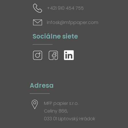
+421 910 454 755
infosk@mfppaper.com
Sociálne siete
Adresa
MFP papier s.r.o.
Celiny 866,
033 01 Liptovský Hrádok