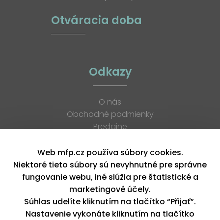
Otváracia doba
Odkazy
O nás
Obchodné podmienky
Predajne
Katalógy
K stiahnutiu
Web mfp.cz používa súbory cookies.
Blog
Niektoré tieto súbory sú nevyhnutné pre správne
Kontakt
fungovanie webu, iné slúžia pre štatistické a
Kariéra
marketingové účely.
XML feed
Súhlas udelíte kliknutím na tlačítko “Přijať”.
Nastavenie vykonáte kliknutím na tlačítko