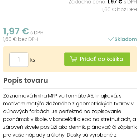
Základná cena:
1,97 €
s DPH
1,60 € bez DPH
1,97 €
s DPH
1,60 € bez DPH
Skladom
Pridať do košíka
ks
Popis tovaru
Záznamová kniha MFP vo formáte A5, linajková, s
motívom motýľa zloženého z geometrických tvarov v
dúhových farbách. Je perfektná na zapisovanie
poznámok v škole, v kancelárii alebo na stretnutiach, a
zároveň skvele poslúži ako denník, plánovač či zápisník
pre vaše nápady a úlohy. Dosky sú vyrobené z