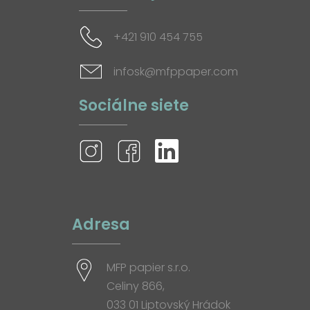
+421 910 454 755
infosk@mfppaper.com
Sociálne siete
Adresa
MFP papier s.r.o.
Celiny 866,
033 01 Liptovský Hrádok