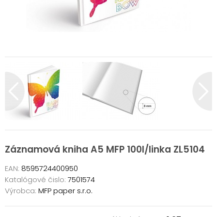
Záznamová kniha A5 MFP 100l/linka ZL5104
EAN:
8595724400950
Katalógové čislo:
7501574
Výrobca:
MFP paper s.r.o.