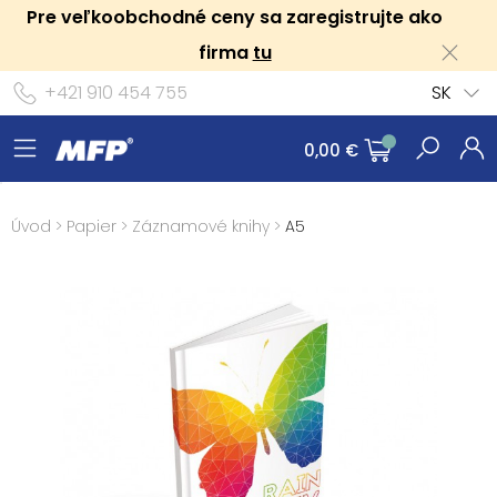
Pre veľkoobchodné ceny sa zaregistrujte ako
firma
tu
+421 910 454 755
SK
0,00 €
Úvod
>
Papier
>
Záznamové knihy
>
A5