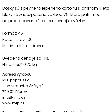
Dosky sú z pevného lepeného kartónu s laminom. Tieto
bloky sú zabezpečené väzbou V8, ktorá patrí medzi
najprepracovanejšie a najpevnejšie väzby.
Formát: A5
Počet listov: 100
Motív: imitácia dreva
Uvedená cena je za 1 ks.
Hmotnosť: 0.20 kg
Adresa výrobcu:
MFP paper s.r.o.
Gen.Štefánika 3581/52
750 02 Přerov
info@mfp.cz
www.mfp.cz