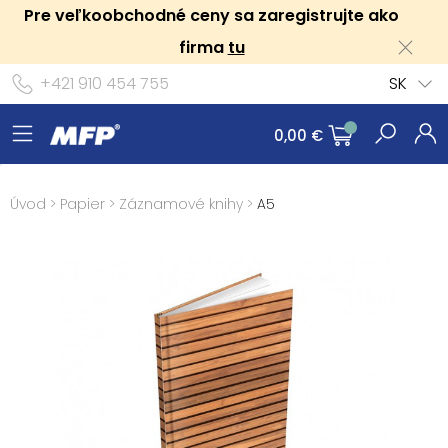
Pre veľkoobchodné ceny sa zaregistrujte ako
firma
tu
+421 910 454 755
SK
0,00 €
Úvod
>
Papier
>
Záznamové knihy
>
A5