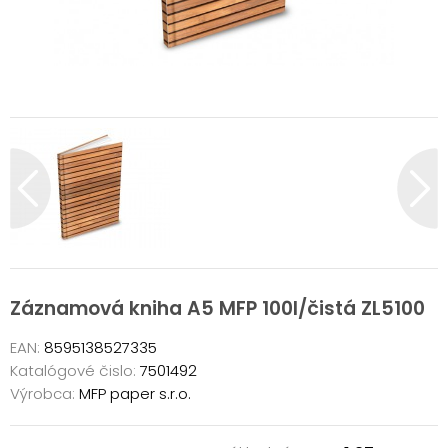
Záznamová kniha A5 MFP 100l/čistá ZL5100
EAN:
8595138527335
Katalógové čislo:
7501492
Výrobca:
MFP paper s.r.o.