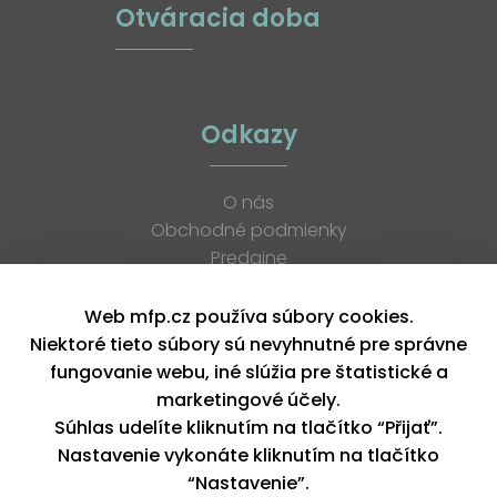
Otváracia doba
Odkazy
O nás
Obchodné podmienky
Predajne
Katalógy
K stiahnutiu
Web mfp.cz používa súbory cookies.
Blog
Niektoré tieto súbory sú nevyhnutné pre správne
Kontakt
fungovanie webu, iné slúžia pre štatistické a
Kariéra
marketingové účely.
XML feed
Súhlas udelíte kliknutím na tlačítko “Přijať”.
Nastavenie vykonáte kliknutím na tlačítko
“Nastavenie”.
Copyright © 2026, MFP paper s. r. o. | Všetky práva vyhradené