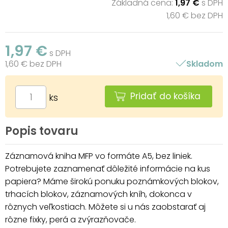
Základná cena:
1,97 €
s DPH
1,60 € bez DPH
1,97 €
s DPH
1,60 € bez DPH
Skladom
Pridať do košíka
ks
Popis tovaru
Záznamová kniha MFP vo formáte A5, bez liniek.
Potrebujete zaznamenať dôležité informácie na kus
papiera? Máme širokú ponuku poznámkových blokov,
trhacích blokov, záznamových kníh, dokonca v
rôznych veľkostiach. Môžete si u nás zaobstarať aj
rôzne fixky, perá a zvýrazňovače.