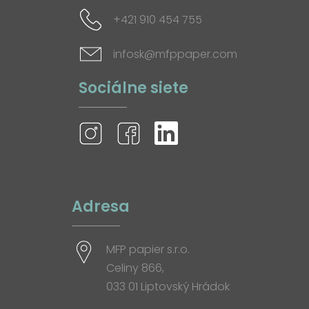
+421 910 454 755
infosk@mfppaper.com
Sociálne siete
Adresa
MFP papier s.r.o.
Celiny 866,
033 01 Liptovský Hrádok