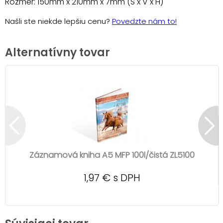
Rozmer: 150mm x 210mm x 7mm (Š x V x H)
Našli ste niekde lepšiu cenu?
Povedzte nám to!
Alternatívny tovar
Záznamová kniha A5 MFP 100l/čistá ZL5100
1,97 € s DPH