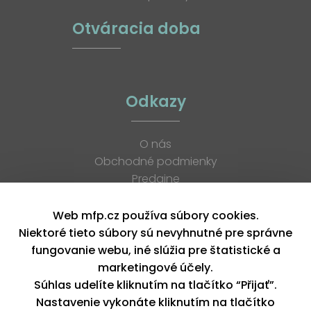
Otváracia doba
Odkazy
O nás
Obchodné podmienky
Predajne
Katalógy
K stiahnutiu
Web mfp.cz používa súbory cookies.
Blog
Niektoré tieto súbory sú nevyhnutné pre správne
Kontakt
fungovanie webu, iné slúžia pre štatistické a
Kariéra
marketingové účely.
XML feed
Súhlas udelíte kliknutím na tlačítko “Přijať”.
Nastavenie vykonáte kliknutím na tlačítko