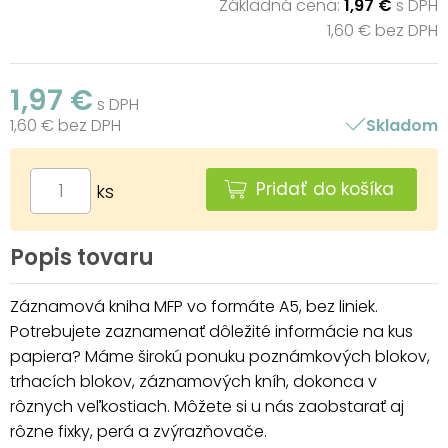
Základná cena:
1,97 €
s DPH
1,60 € bez DPH
1,97 €
s DPH
1,60 € bez DPH
Skladom
Pridať do košíka
ks
Popis tovaru
Záznamová kniha MFP vo formáte A5, bez liniek.
Potrebujete zaznamenať dôležité informácie na kus
papiera? Máme širokú ponuku poznámkových blokov,
trhacích blokov, záznamových kníh, dokonca v
rôznych veľkostiach. Môžete si u nás zaobstarať aj
rôzne fixky, perá a zvýrazňovače.