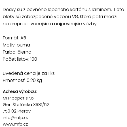
Dosky sú z pevného lepeného kartónu s laminom. Tieto
bloky sú zabezpečené väzbou V8, ktorá patrí medzi
najprepracovanejšie a najpevnejšie väzby.
Formát: A5
Motiv: puma
Farba: čierna
Počet listov: 100
Uvedená cena je za 1 ks.
Hmotnosť: 0.20 kg
Adresa výrobcu:
MFP paper s.r.o.
Gen.Štefánika 3581/52
750 02 Přerov
info@mfp.cz
www.mfp.cz