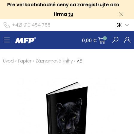
Pre veľkoobchodné ceny sa zaregistrujte ako
firma
tu
+421 910 454 755
SK
0,00 €
Úvod
>
Papier
>
Záznamové knihy
>
A5