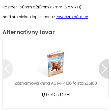
Rozmer: 150mm x 210mm x 7mm (Š x V x H)
Našli ste niekde lepšiu cenu?
Povedzte nám to!
Alternatívny tovar
Záznamová kniha A5 MFP 100l/čistá ZL5100
1,97 € s DPH