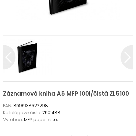
Záznamová kniha A5 MFP 100l/čistá ZL5100
EAN:
8595138527298
Katalógové čislo:
7501488
Výrobca:
MFP paper s.r.o.