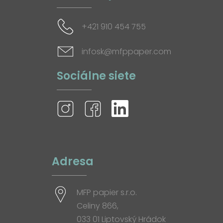
+421 910 454 755
infosk@mfppaper.com
Sociálne siete
Adresa
MFP papier s.r.o.
Celiny 866,
033 01 Liptovský Hrádok