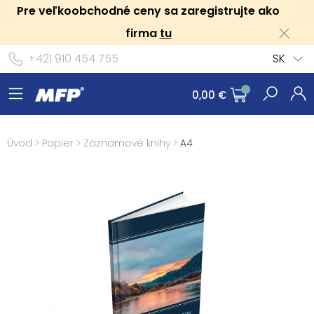
Pre veľkoobchodné ceny sa zaregistrujte ako
firma
tu
+421 910 454 755
SK
0,00 €
Úvod
>
Papier
>
Záznamové knihy
>
A4