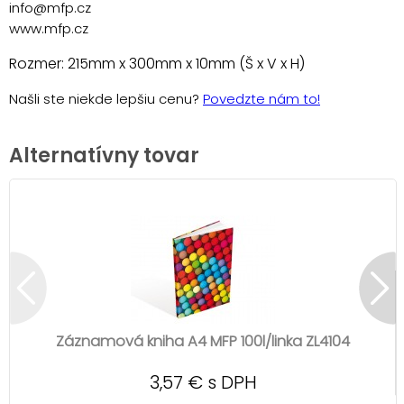
info@mfp.cz
www.mfp.cz
Rozmer: 215mm x 300mm x 10mm (Š x V x H)
Našli ste niekde lepšiu cenu?
Povedzte nám to!
Alternatívny tovar
Záznamová kniha A4 MFP 100l/linka ZL4104
3,57 € s DPH