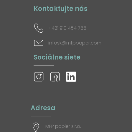
Kontaktujte nás
+421 910 454 755
infosk@mfppaper.com
Sociálne siete
Adresa
MFP papier s.r.o.