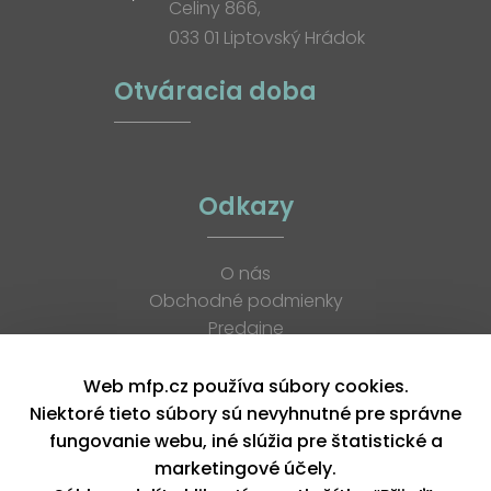
Celiny 866,
033 01 Liptovský Hrádok
Otváracia doba
Odkazy
O nás
Obchodné podmienky
Predajne
Katalógy
K stiahnutiu
Web mfp.cz používa súbory cookies.
Blog
Niektoré tieto súbory sú nevyhnutné pre správne
Kontakt
fungovanie webu, iné slúžia pre štatistické a
Kariéra
marketingové účely.