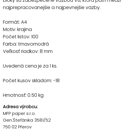
bloky sú zabezpečené väzbou V8, ktorá patrí medzi
najprepracovanejšie a najpevnejšie väzby.
Formát: A4
Motiv: krajina
Počet listov: 100
Farba: tmavomodrá
Veľkosť riadkov: 8 mm
Uvedená cena je za 1 ks.
Počet kusov skladom: -18
Hmotnosť: 0.50 kg
Adresa výrobcu:
MFP paper s.r.o.
Gen.Štefánika 3581/52
750 02 Přerov