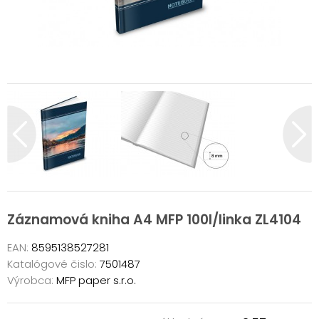
Záznamová kniha A4 MFP 100l/linka ZL4104
EAN:
8595138527281
Katalógové čislo:
7501487
Výrobca:
MFP paper s.r.o.