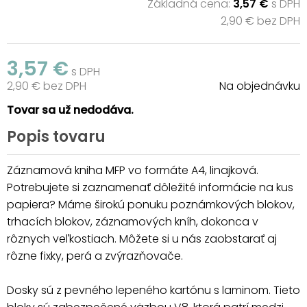
Základná cena:
3,57 €
s DPH
2,90 € bez DPH
3,57 €
s DPH
2,90 € bez DPH
Na objednávku
Tovar sa už nedodáva.
Popis tovaru
Záznamová kniha MFP vo formáte A4, linajková.
Potrebujete si zaznamenať dôležité informácie na kus
papiera? Máme širokú ponuku poznámkových blokov,
trhacích blokov, záznamových kníh, dokonca v
rôznych veľkostiach. Môžete si u nás zaobstarať aj
rôzne fixky, perá a zvýrazňovače.
Dosky sú z pevného lepeného kartónu s laminom. Tieto