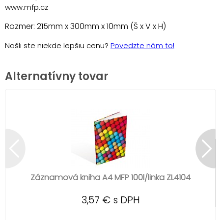
www.mfp.cz
Rozmer: 215mm x 300mm x 10mm (Š x V x H)
Našli ste niekde lepšiu cenu?
Povedzte nám to!
Alternatívny tovar
Záznamová kniha A4 MFP 100l/linka ZL4104
3,57 € s DPH