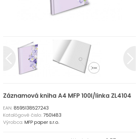
Záznamová kniha A4 MFP 100l/linka ZL4104
EAN:
8595138527243
Katalógové čislo:
7501483
Výrobca:
MFP paper s.r.o.