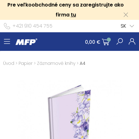
Pre veľkoobchodné ceny sa zaregistrujte ako
firma
tu
+421 910 454 755
SK
0,00 €
Úvod
>
Papier
>
Záznamové knihy
>
A4