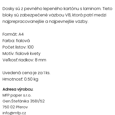
Dosky sú z pevného lepeného kartónu s laminom. Tieto
bloky sú zabezpečené väzbou V8, ktorá patrí medzi
najprepracovanejšie a najpevnejšie väzby.
Formát: A4
Farba: fialová
Počet listov: 100
Motív: fialové kvety
Veľkosť riadkov: 8 mm
Uvedená cena je za 1 ks.
Hmotnosť: 0.50 kg
Adresa výrobcu:
MFP paper s.r.o.
Gen.Štefánika 3581/52
750 02 Přerov
info@mfp.cz