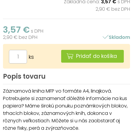
Základná cena:
3,57 €
s DPH
2,90 € bez DPH
3,57 €
s DPH
2,90 € bez DPH
Skladom
Pridať do košíka
ks
Popis tovaru
Záznamová kniha MFP vo formáte A4, linajková.
Potrebujete si zaznamenať dôležité informácie na kus
papiera? Máme širokú ponuku poznámkových blokov,
trhacích blokov, záznamových kníh, dokonca v
rôznych veľkostiach. Môžete si u nás zaobstarať aj
rôzne fixky, perá a zvýrazňovače.