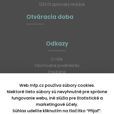
033 01 Liptovský Hrádok
Otváracia doba
Odkazy
O nás
Obchodné podmienky
Predajne
Katalógy
K stiahnutiu
Web mfp.cz používa súbory cookies.
Blog
Niektoré tieto súbory sú nevyhnutné pre správne
Kontakt
fungovanie webu, iné slúžia pre štatistické a
Kariéra
marketingové účely.
XML feed
Súhlas udelíte kliknutím na tlačítko “Přijať”.