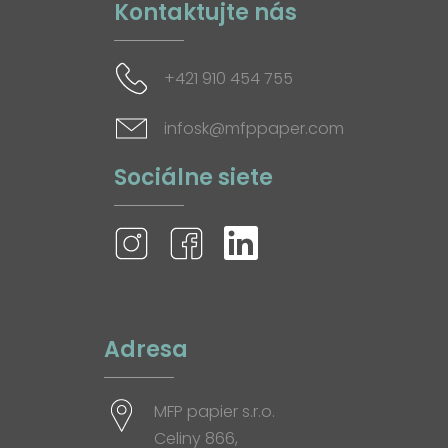
Kontaktujte nás
+421 910 454 755
infosk@mfppaper.com
Sociálne siete
Adresa
MFP papier s.r.o.
Celiny 866,