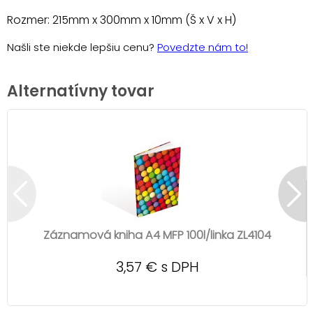
Rozmer: 215mm x 300mm x 10mm (Š x V x H)
Našli ste niekde lepšiu cenu?
Povedzte nám to!
Alternatívny tovar
Záznamová kniha A4 MFP 100l/linka ZL4104
3,57 € s DPH