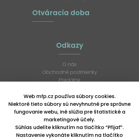
Otváracia doba
Odkazy
O nás
Obchodné podmienky
Predajne
Katalógy
K stiahnutiu
Web mfp.cz používa súbory cookies.
Blog
Niektoré tieto súbory sú nevyhnutné pre správne
Kontakt
fungovanie webu, iné slúžia pre štatistické a
Kariéra
marketingové účely.
XML feed
Súhlas udelíte kliknutím na tlačítko “Přijať”.
Nastavenie vykonáte kliknutím na tlačítko