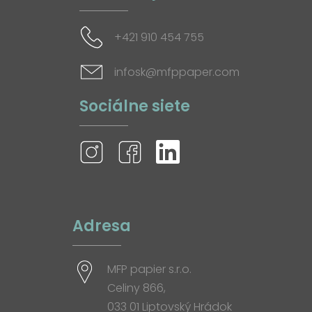
+421 910 454 755
infosk@mfppaper.com
Sociálne siete
Adresa
MFP papier s.r.o.
Celiny 866,
033 01 Liptovský Hrádok