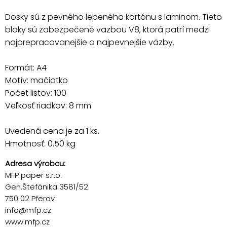
Dosky sú z pevného lepeného kartónu s laminom. Tieto
bloky sú zabezpečené väzbou V8, ktorá patrí medzi
najprepracovanejšie a najpevnejšie väzby.
Formát: A4
Motív: mačiatko
Počet listov: 100
Veľkosť riadkov: 8 mm
Uvedená cena je za 1 ks.
Hmotnosť: 0.50 kg
Adresa výrobcu:
MFP paper s.r.o.
Gen.Štefánika 3581/52
750 02 Přerov
info@mfp.cz
www.mfp.cz