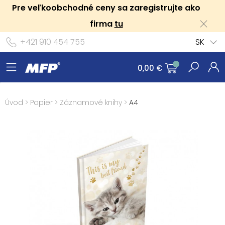
Pre veľkoobchodné ceny sa zaregistrujte ako
firma
tu
+421 910 454 755
SK
0,00 €
Úvod
>
Papier
>
Záznamové knihy
>
A4