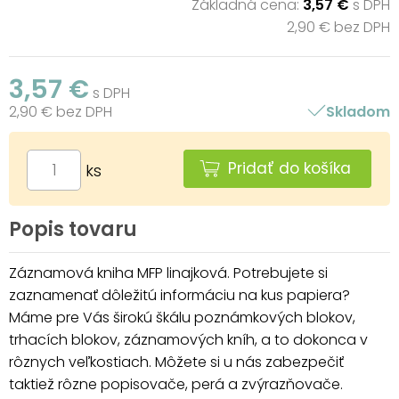
Základná cena:
3,57 €
s DPH
2,90 € bez DPH
3,57 €
s DPH
2,90 € bez DPH
Skladom
Pridať do košíka
ks
Popis tovaru
Záznamová kniha MFP linajková. Potrebujete si
zaznamenať dôležitú informáciu na kus papiera?
Máme pre Vás širokú škálu poznámkových blokov,
trhacích blokov, záznamových kníh, a to dokonca v
rôznych veľkostiach. Môžete si u nás zabezpečiť
taktiež rôzne popisovače, perá a zvýrazňovače.