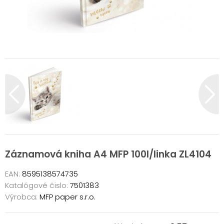
Záznamová kniha A4 MFP 100l/linka ZL4104
EAN:
8595138574735
Katalógové čislo:
7501383
Výrobca:
MFP paper s.r.o.