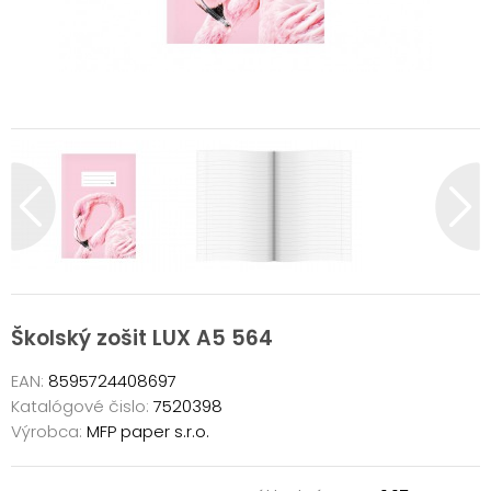
Školský zošit LUX A5 564
EAN:
8595724408697
Katalógové čislo:
7520398
Výrobca:
MFP paper s.r.o.