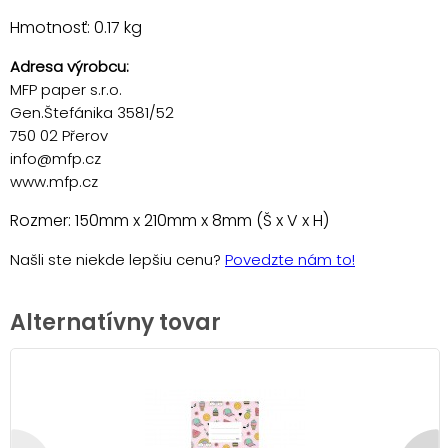
Hmotnosť: 0.17 kg
Adresa výrobcu:
MFP paper s.r.o.
Gen.Štefánika 3581/52
750 02 Přerov
info@mfp.cz
www.mfp.cz
Rozmer: 150mm x 210mm x 8mm (Š x V x H)
Našli ste niekde lepšiu cenu?
Povedzte nám to!
Alternatívny tovar