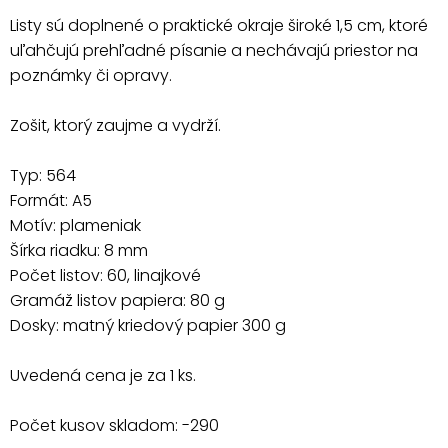
Listy sú doplnené o praktické okraje široké 1,5 cm, ktoré
uľahčujú prehľadné písanie a nechávajú priestor na
poznámky či opravy.
Zošit, ktorý zaujme a vydrží.
Typ: 564
Formát: A5
Motív: plameniak
Šírka riadku: 8 mm
Počet listov: 60, linajkové
Gramáž listov papiera: 80 g
Dosky: matný kriedový papier 300 g
Uvedená cena je za 1 ks.
Počet kusov skladom: -290