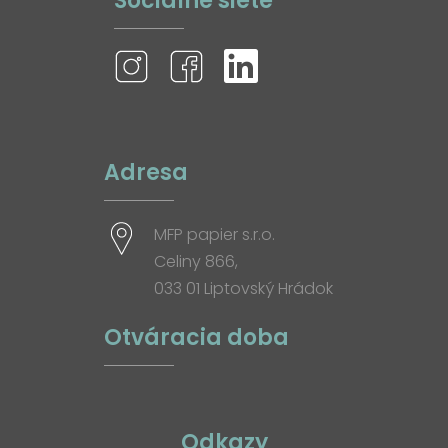
Sociálne siete
Adresa
MFP papier s.r.o.
Celiny 866,
033 01 Liptovský Hrádok
Otváracia doba
Odkazy