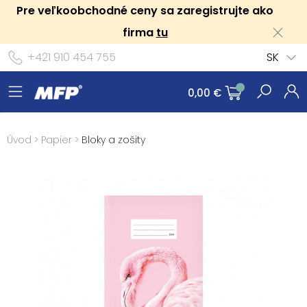
Pre veľkoobchodné ceny sa zaregistrujte ako
firma
tu
+421 910 454 755
SK
0,00 €
Úvod
>
Papier
>
Bloky a zošity