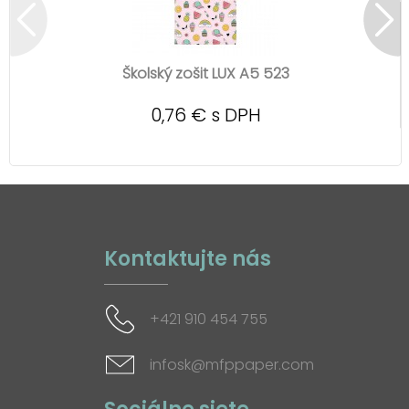
Školský zošit LUX A5 523
0,76 € s DPH
Kontaktujte nás
+421 910 454 755
infosk@mfppaper.com