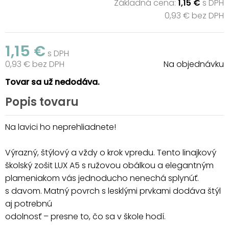
Základná cena:
1,15 €
s DPH
0,93 € bez DPH
1,15 €
s DPH
0,93 € bez DPH
Na objednávku
Tovar sa už nedodáva.
Popis tovaru
Na lavici ho neprehliadnete!
Výrazný, štýlový a vždy o krok vpredu. Tento linajkový
školský zošit LUX A5 s ružovou obálkou a elegantným
plameniakom vás jednoducho nenechá splynúť.
s davom. Matný povrch s lesklými prvkami dodáva štýl
aj potrebnú
odolnosť – presne to, čo sa v škole hodí.