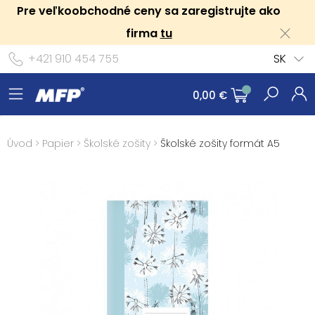
Pre veľkoobchodné ceny sa zaregistrujte ako
firma
tu
+421 910 454 755
SK
0,00 €
Úvod
>
Papier
>
Školské zošity
>
Školské zošity formát A5