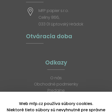
MFP papier s.r.o.
Celiny 866,
033 01 Liptovský Hrádok
Otváracia doba
Odkazy
O nás
Obchodné podmienky
Predajne
Katalógy
K stiahnutiu
Web mfp.cz používa súbory cookies.
Blog
Niektoré tieto súbory sú nevyhnutné pre správne