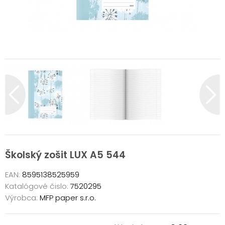
Školský zošit LUX A5 544
EAN:
8595138525959
Katalógové čislo:
7520295
Výrobca:
MFP paper s.r.o.