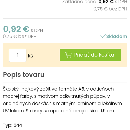
Základná cena:
0,92 €
s DPH
0,75 € bez DPH
0,92 €
s DPH
0,75 € bez DPH
Skladom
Pridať do košíka
ks
Popis tovaru
Školský linajkový zošit vo formáte A5, v odtieňoch
modrej farby, s motívom odkvitnutých púpav, v
originálnych doskách s matným laminom a lokálnym
UV lakom. Stránky sú opatrené okraji o šírke 1,5 cm.
Typ: 544