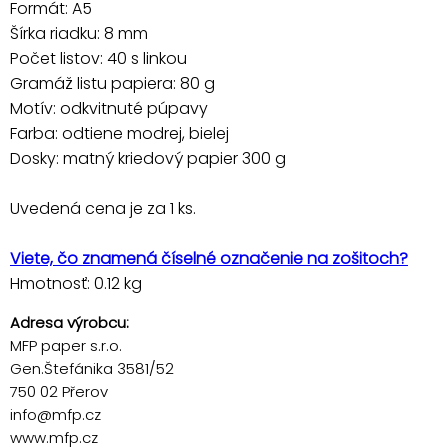
Formát: A5
Šírka riadku: 8 mm
Počet listov: 40 s linkou
Gramáž listu papiera: 80 g
Motív: odkvitnuté púpavy
Farba: odtiene modrej, bielej
Dosky: matný kriedový papier 300 g
Uvedená cena je za 1 ks.
Viete, čo znamená číselné označenie na zošitoch?
Hmotnosť: 0.12 kg
Adresa výrobcu:
MFP paper s.r.o.
Gen.Štefánika 3581/52
750 02 Přerov
info@mfp.cz
www.mfp.cz