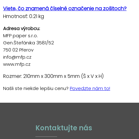
Viete, čo znamená číselné označenie na zošitoch?
Hmotnosť: 0.21 kg
Adresa výrobcu:
MFP paper s.r.o.
Gen.Štefánika 3581/52
750 02 Přerov
info@mfp.cz
www.mfp.cz
Rozmer: 210mm x 300mm x 5mm (Š x V x H)
Našli ste niekde lepšiu cenu?
Povedzte nám to!
Kontaktujte nás