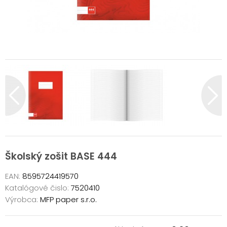
Školský zošit BASE 444
EAN:
8595724419570
Katalógové čislo:
7520410
Výrobca:
MFP paper s.r.o.