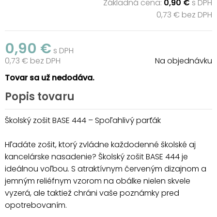
Základná cena:
0,90 €
s DPH
0,73 € bez DPH
0,90 €
s DPH
0,73 € bez DPH
Na objednávku
Tovar sa už nedodáva.
Popis tovaru
Školský zošit BASE 444 – Spoľahlivý parťák
Hľadáte zošit, ktorý zvládne každodenné školské aj
kancelárske nasadenie? Školský zošit BASE 444 je
ideálnou voľbou. S atraktívnym červeným dizajnom a
jemným reliéfnym vzorom na obálke nielen skvele
vyzerá, ale taktiež chráni vaše poznámky pred
opotrebovaním.