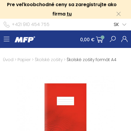
Pre veľkoobchodné ceny sa zaregistrujte ako
firma
tu
+421 910 454 755
SK
0,00 €
Úvod
>
Papier
>
Školské zošity
>
Školské zošity formát A4