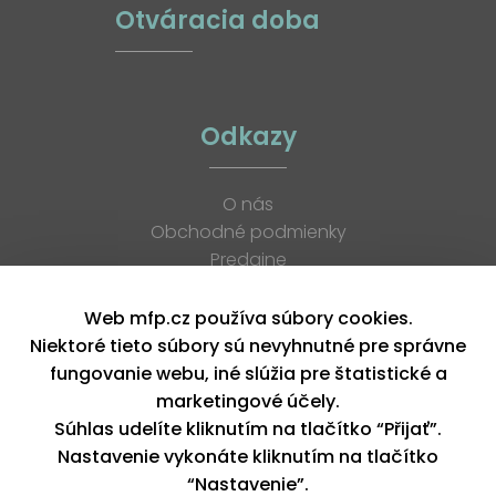
Otváracia doba
Odkazy
O nás
Obchodné podmienky
Predajne
Katalógy
K stiahnutiu
Web mfp.cz používa súbory cookies.
Blog
Niektoré tieto súbory sú nevyhnutné pre správne
Kontakt
fungovanie webu, iné slúžia pre štatistické a
Kariéra
marketingové účely.
XML feed
Súhlas udelíte kliknutím na tlačítko “Přijať”.
Nastavenie vykonáte kliknutím na tlačítko
“Nastavenie”.
Copyright © 2026, MFP paper s. r. o. | Všetky práva vyhradené