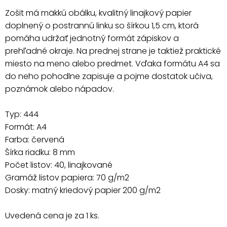
Zošit má mäkkú obálku, kvalitný linajkový papier
doplnený o postrannú linku so šírkou 1,5 cm, ktorá
pomáha udržať jednotný formát zápiskov a
prehľadné okraje. Na prednej strane je taktiež praktické
miesto na meno alebo predmet. Vďaka formátu A4 sa
do neho pohodlne zapisuje a pojme dostatok učiva,
poznámok alebo nápadov.
Typ: 444
Formát: A4
Farba: červená
Šírka riadku: 8 mm
Počet listov: 40, linajkované
Gramáž listov papiera: 70 g/m2
Dosky: matný kriedový papier 200 g/m2
Uvedená cena je za 1 ks.