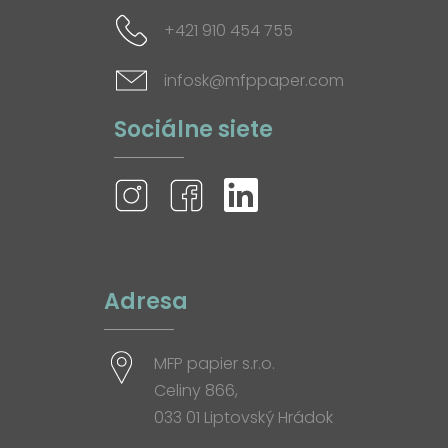
+421 910 454 755
infosk@mfppaper.com
Sociálne siete
Adresa
MFP papier s.r.o.
Celiny 866,
033 01 Liptovský Hrádok