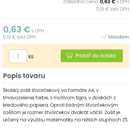
Základná cena:
0,63 €
s DPH
0,51 € bez DPH
0,63 €
s DPH
0,51 € bez DPH
Skladom
Pridať do košíka
ks
Popis tovaru
Školský zošit štvorčekový vo formáte A4, v
tmavozelenej farbe, s motívom tigra, v doskách z
kriedového papiera. Oproti bežným štvorčekovým
zošitom je rozmer štvorčekov dvakrát väčší. Zošit je
určený na výučbu matematiky na nižších stupňoch ZŠ.