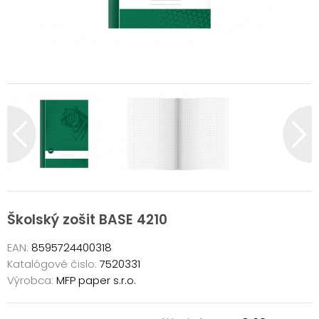
Školský zošit BASE 4210
EAN:
8595724400318
Katalógové čislo:
7520331
Výrobca:
MFP paper s.r.o.