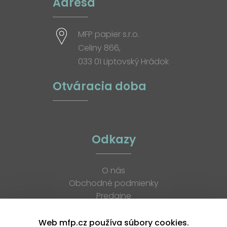
Adresa
MFP papier s.r.o.
Celiny 866,
033 01 Liptovský Hrádok
Otváracia doba
Odkazy
O nás
Obchodné podmienky
Predajne
Katalógy
K stiahnutiu
Web mfp.cz používa súbory cookies.