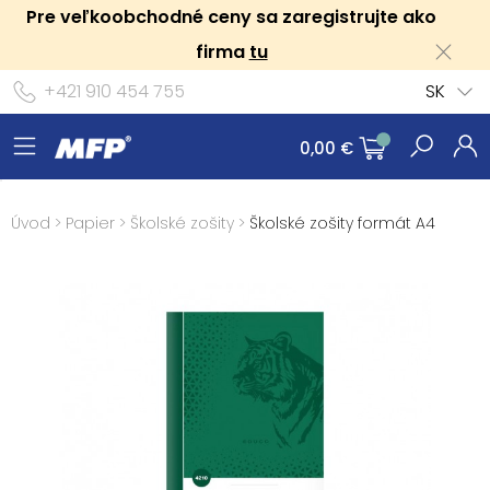
Pre veľkoobchodné ceny sa zaregistrujte ako
firma
tu
+421 910 454 755
SK
0,00 €
Úvod
>
Papier
>
Školské zošity
>
Školské zošity formát A4