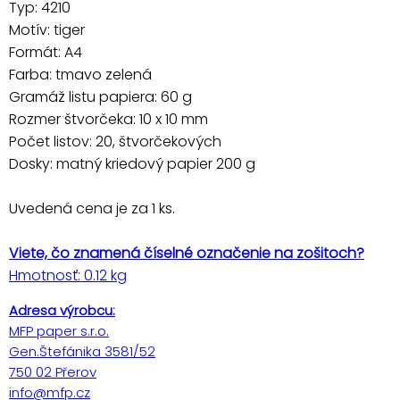
Typ: 4210
Motív: tiger
Formát: A4
Farba: tmavo zelená
Gramáž listu papiera: 60 g
Rozmer štvorčeka: 10 x 10 mm
Počet listov: 20, štvorčekových
Dosky: matný kriedový papier 200 g
Uvedená cena je za 1 ks.
Viete, čo znamená číselné označenie na zošitoch?
Hmotnosť: 0.12 kg
Adresa výrobcu:
MFP paper s.r.o.
Gen.Štefánika 3581/52
750 02 Přerov
info@mfp.cz