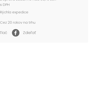
ra
s DPH
ístky, berušky
Rýchla expedice
: 140 x 190 mm
Cez 20 rokov na trhu
me v mixe 4 motívov podľa skladových zásob.
Tlač
Zdieľať
cena je za 1 ks....