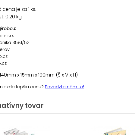
cena je za 1 ks.
: 0.20 kg
ýrobcu:
 s.r.o.
ánika 3581/52
řerov
p.cz
.cz
140mm x 15mm x 190mm (Š x V x H)
e niekde lepšiu cenu?
Povedzte nám to!
natívny tovar