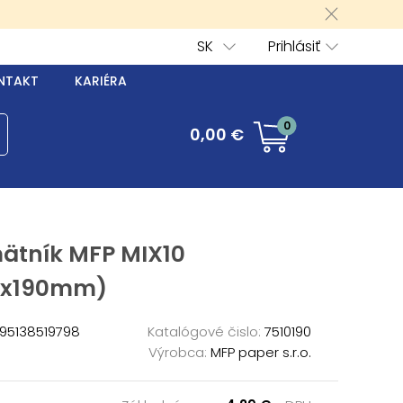
SK
Prihlásiť
NTAKT
KARIÉRA
0
0,00 €
ätník MFP MIX10
0x190mm)
95138519798
Katalógové čislo:
7510190
Výrobca:
MFP paper s.r.o.