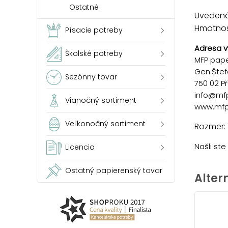
Ostatné
Uvedená 
Hmotnosť
Písacie potreby
Adresa v
Školské potreby
MFP paper
Gen.Štef
Sezónny tovar
750 02 P
info@mf
Vianočný sortiment
www.mfp
Veľkonočný sortiment
Rozmer: 
Našli st
Licencia
Ostatný papierenský tovar
Alter