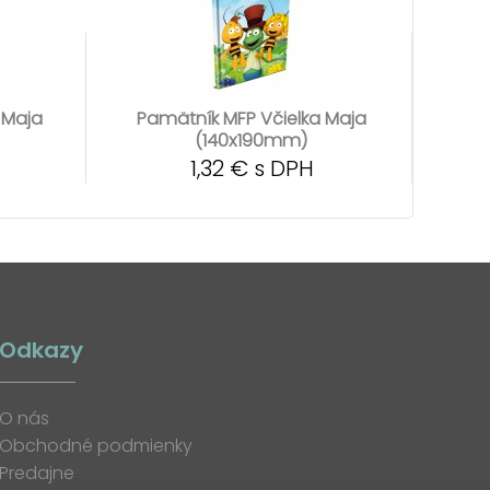
 Maja
Pamätník MFP Včielka Maja
(140x190mm)
1,32 € s DPH
Odkazy
O nás
Obchodné podmienky
Predajne