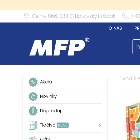
Celiny 866,
033 01
Liptovský Hrádok
+42
O NÁS
PR
Úvod
>
Akcia
Novinky
Dopredaj
Tlačivá
NOVÉ
Gifty