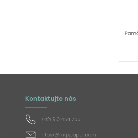
Pamä
Kontaktujte nás
+421 910 454 755
infosk@mfppaper.com