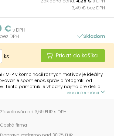
Základná cena:
4,29 €
s DPH
3,49 € bez DPH
9 €
s DPH
 bez DPH
Skladom
Pridať do košíka
ks
k MFP v kombinácii rôznych motívov je ideálny
vávanie spomienok, správ a fotografií od
ov. Tento pamätník je vhodný najmä pre deti a
 ľudí, ktorí si chcú uchovať spomienky na
viac informácií
riateľstvá a spoločné chvíle na jednom mieste.
kvelý darček k narodeninám, sviatkom alebo ako
amiatka z letných táborov či školských akcií.
Zásielkovňa od 3,69 EUR s DPH
:
Česká firma
Doprava zadarmo nad 30,75 EUR
ba