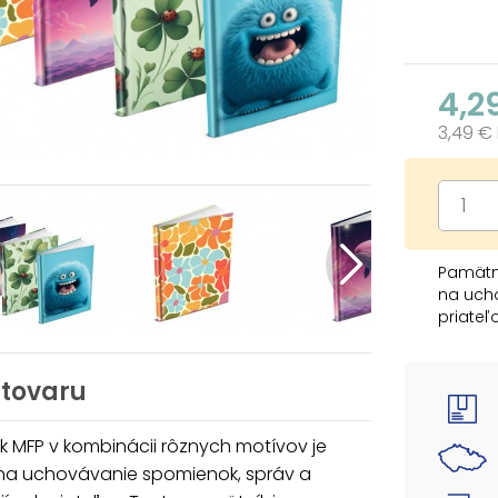
4,2
3,49 €
Pamätní
na ucho
priateľ
mladých
svoje p
Je to s
 tovaru
pekná p
 MFP v kombinácii rôznych motívov je
MOTÍVY
 na uchovávanie spomienok, správ a
- kvety
- veľry