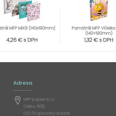
tník MFP MIX9 (140x190mm)
Pamätník MFP Včielka
(140×190mm)
4,26 € s DPH
1,32 € s DPH
Adresa
MFP papier s.r.o.
Celiny 866,
033 01 Liptovský Hrádok