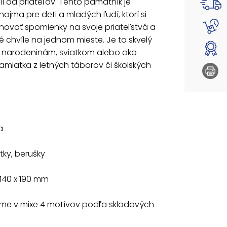
ií od priateľov. Tento pamätník je
- príše
ajmä pre deti a mladých ľudí, ktorí si
- štvorl
hovať spomienky na svoje priateľstvá a
 chvíle na jednom mieste. Je to skvelý
Veľkosť
k narodeninám, sviatkom alebo ako
Dodáva
miatka z letných táborov či školských
Uvedená 
a
stky, berušky
 140 x 190 mm
e v mixe 4 motívov podľa skladových