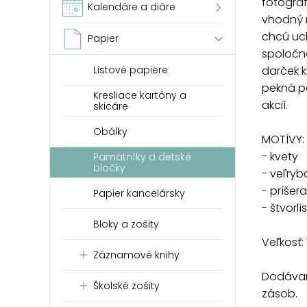
fotograf
Kalendáre a diáre
vhodný n
chcú uc
Papier
spoločné
darček 
Listové papiere
pekná pa
Kresliace kartóny a
akcií.
skicáre
Obálky
MOTÍVY:
- kvety
Pamätníky a detské
bločky
- veľryb
- príšera
Papier kancelársky
- štvorlí
Bloky a zošity
Veľkosť:
Záznamové knihy
Dodávam
Školské zošity
zásob.