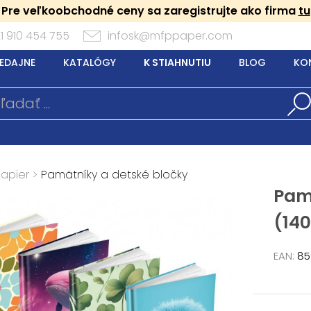
Pre veľkoobchodné ceny sa zaregistrujte ako firma
tu
1 910 454 755
infosk@mfppaper.com
EDAJNE
KATALÓGY
K STIAHNUTIU
BLOG
KO
Papier
>
Pamätníky a detské bločky
Pam
(14
EAN:
85