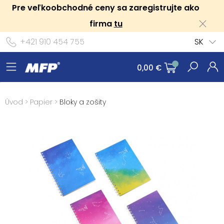
Pre veľkoobchodné ceny sa zaregistrujte ako
firma
tu
+421 910 454 755
SK
0,00 €
Úvod
>
Papier
>
Bloky a zošity