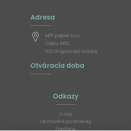
Adresa
MFP papier s.r.o.
Celiny 866,
033 01 Liptovský Hrádok
Otváracia doba
Odkazy
O nás
Obchodné podmienky
Predajne