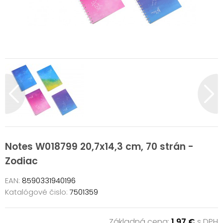
Notes W018799 20,7x14,3 cm, 70 strán -
Zodiac
EAN:
8590331940196
Katalógové čislo:
7501359
Základná cena:
1,97 €
s DPH