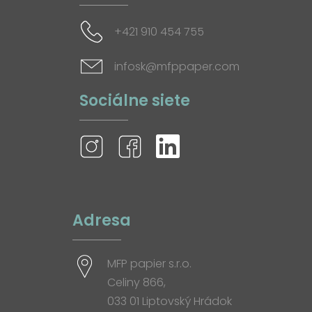
+421 910 454 755
infosk@mfppaper.com
Sociálne siete
Adresa
MFP papier s.r.o.
Celiny 866,
033 01 Liptovský Hrádok