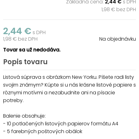
Základná cena:
2,44 €
s DPH
1,98 € bez DPH
2,44 €
s DPH
1,98 € bez DPH
Na objednávku
Tovar sa už nedodáva.
Popis tovaru
Listová súprava s obrázkom New Yorku. Píšete radi listy
svojim známym? Kúpte si u nás krásne listové papiere s
rôznymi motívmi a nezabudnite ani na písacie
potreby.
Balenie obsahuje:
- 10 potlačených listových papierov formátu A4
- 5 farebných poštových obálok