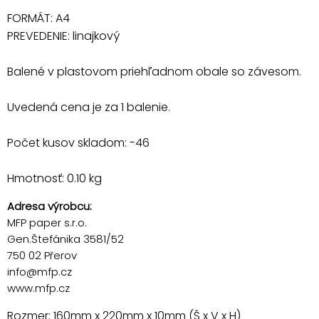
FORMÁT: A4
PREVEDENIE: linajkový
Balené v plastovom priehľadnom obale so závesom.
Uvedená cena je za 1 balenie.
Počet kusov skladom: -46
Hmotnosť: 0.10 kg
Adresa výrobcu:
MFP paper s.r.o.
Gen.Štefánika 3581/52
750 02 Přerov
info@mfp.cz
www.mfp.cz
Rozmer: 160mm x 220mm x 10mm (Š x V x H)