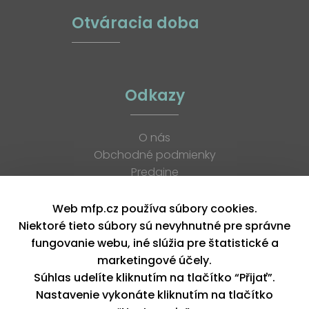
Otváracia doba
Odkazy
O nás
Obchodné podmienky
Predajne
Katalógy
K stiahnutiu
Web mfp.cz používa súbory cookies.
Blog
Niektoré tieto súbory sú nevyhnutné pre správne
Kontakt
fungovanie webu, iné slúžia pre štatistické a
Kariéra
marketingové účely.
XML feed
Súhlas udelíte kliknutím na tlačítko “Přijať”.
Nastavenie vykonáte kliknutím na tlačítko