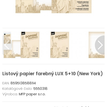
Listový papier farebný LUX 5+10 (New York)
EAN:
8595138588114
Katalógové čislo:
5550318
Výrobca:
MFP paper s.r.o.