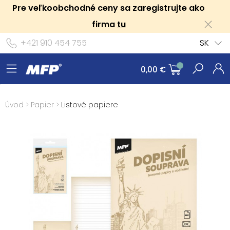
Pre veľkoobchodné ceny sa zaregistrujte ako
firma
tu
+421 910 454 755
SK
0,00 €
Úvod
>
Papier
>
Listové papiere