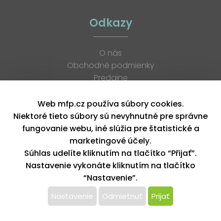
Odkazy
O nás
Obchodné podmienky
Predajne
Katalógy
K stiahnutiu
Web mfp.cz používa súbory cookies.
Blog
Niektoré tieto súbory sú nevyhnutné pre správne
Kontakt
fungovanie webu, iné slúžia pre štatistické a
Kariéra
marketingové účely.
XML feed
Súhlas udelíte kliknutím na tlačítko “Přijať”.
Nastavenie vykonáte kliknutím na tlačítko
“Nastavenie”.
Copyright © 2026, MFP paper s. r. o. | Všetky práva vyhradené
design by MFP
Nastavenie
Odmietnuť
Prijať
Tento web používa k poskytovaniu služieb,
personalizácií reklám a analýze návštevnosti súbory