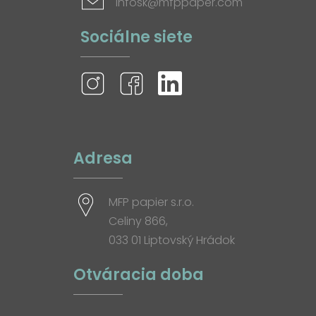
infosk@mfppaper.com
Sociálne siete
Adresa
MFP papier s.r.o.
Celiny 866,
033 01 Liptovský Hrádok
Otváracia doba