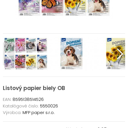
Listový papier biely OB
EAN:
8595138514526
Katalógové čislo:
5550026
Výrobca:
MFP paper s.r.o.