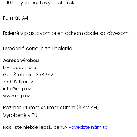
- 10 bielych poštových obálok
Formát: A4
Balené v plastovom priehľadnom obale so závesom.
Uvedená cena je za 1 balenie.
Adresa výrobcu:
MFP paper s.r.o.
Gen.Štefánika 3581/52
750 02 Přerov
info@mfp.cz
www.mfp.cz
Rozmer: 149mm x 211mm x 8mm (Š x V x H)
Vyrobené v EU.
Našli ste niekde lepšiu cenu?
Povedzte nám to!