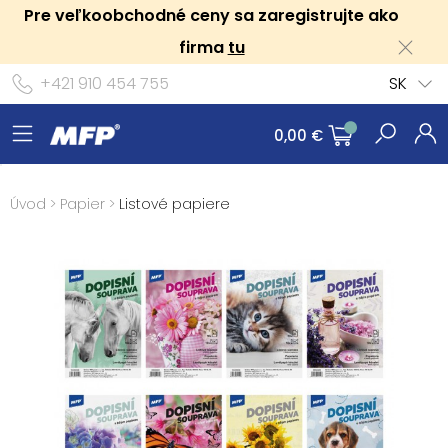
Pre veľkoobchodné ceny sa zaregistrujte ako
firma
tu
+421 910 454 755
SK
0,00 €
Úvod
>
Papier
>
Listové papiere