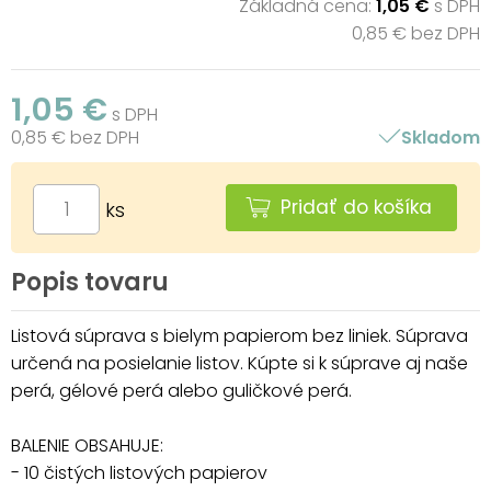
Základná cena:
1,05 €
s DPH
0,85 € bez DPH
1,05 €
s DPH
0,85 € bez DPH
Skladom
Pridať do košíka
ks
Popis tovaru
Listová súprava s bielym papierom bez liniek. Súprava
určená na posielanie listov. Kúpte si k súprave aj naše
perá, gélové perá alebo guličkové perá.
BALENIE OBSAHUJE:
- 10 čistých listových papierov