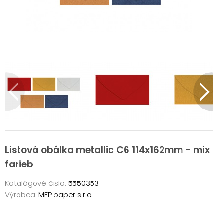
Listová obálka metallic C6 114x162mm - mix
farieb
Katalógové čislo:
5550353
Výrobca:
MFP paper s.r.o.