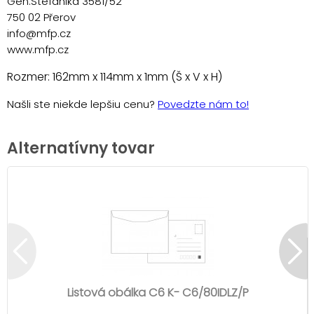
Gen.Štefánika 3581/52
750 02 Přerov
info@mfp.cz
www.mfp.cz
Rozmer: 162mm x 114mm x 1mm (Š x V x H)
Našli ste niekde lepšiu cenu?
Povedzte nám to!
Alternatívny tovar
Listová obálka C6 K- C6/80IDLZ/P