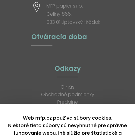
MFP papier s.r.o.
Celiny 866,
033 01 Liptovský Hrádok
Otváracia doba
Odkazy
O nás
Obchodné podmienky
Predajne
Katalógy
K stiahnutiu
Web mfp.cz používa súbory cookies.
Blog
Niektoré tieto súbory sú nevyhnutné pre správne
Kontakt
fungovanie webu, iné slúžia pre štatistické a