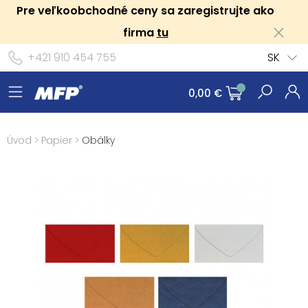
Pre veľkoobchodné ceny sa zaregistrujte ako
firma
tu
+421 910 454 755
SK
0,00 €
Úvod
>
Papier
>
Obálky