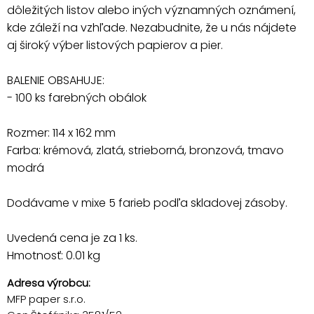
dôležitých listov alebo iných významných oznámení,
kde záleží na vzhľade. Nezabudnite, že u nás nájdete
aj široký výber listových papierov a pier.
BALENIE OBSAHUJE:
- 100 ks farebných obálok
Rozmer: 114 x 162 mm
Farba: krémová, zlatá, strieborná, bronzová, tmavo
modrá
Dodávame v mixe 5 farieb podľa skladovej zásoby.
Uvedená cena je za 1 ks.
Hmotnosť: 0.01 kg
Adresa výrobcu:
MFP paper s.r.o.