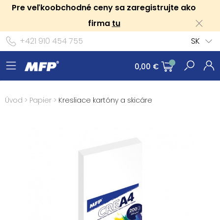
Pre veľkoobchodné ceny sa zaregistrujte ako
firma
tu
+421 910 454 755
SK
0,00 €
Úvod
>
Papier
>
Kresliace kartóny a skicáre