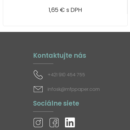
1,65 € s DPH
Kontaktujte nás
+421 910 454 755
infosk@mfppaper.com
Sociálne siete