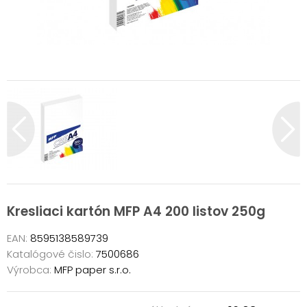
Kresliaci kartón MFP A4 200 listov 250g
EAN:
8595138589739
Katalógové čislo:
7500686
Výrobca:
MFP paper s.r.o.