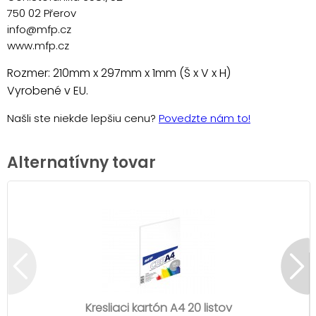
750 02 Přerov
info@mfp.cz
www.mfp.cz
Rozmer: 210mm x 297mm x 1mm (Š x V x H)
Vyrobené v EU.
Našli ste niekde lepšiu cenu?
Povedzte nám to!
Alternatívny tovar
Kresliaci kartón A4 20 listov