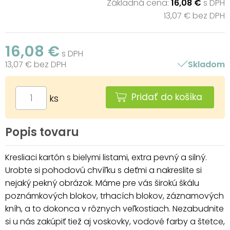
Základná cena:
16,08 €
s DPH
13,07 € bez DPH
16,08 €
s DPH
13,07 € bez DPH
Skladom
Pridať do košíka
ks
Popis tovaru
Kresliaci kartón s bielymi listami, extra pevný a silný.
Urobte si pohodovú chvíľku s deťmi a nakreslite si
nejaký pekný obrázok. Máme pre vás širokú škálu
poznámkových blokov, trhacích blokov, záznamových
kníh, a to dokonca v rôznych veľkostiach. Nezabudnite
si u nás zakúpiť tiež aj voskovky, vodové farby a štetce,