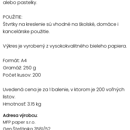
alebo pastelky.
POUŽITIE:
Štvrtky na kreslenie sú vhodné na školské, domáce i
kancelárske použitie.
Výkres je vyrobený z vysokokvalitného bieleho papiera.
Formát: A4
Gramáž: 250 g
Počet kusov: 200
Uvedená cena je za 1 balenie, v ktorom je 200 voľných
listov.
Hmotnosť: 3.15 kg
Adresa výrobcu:
MFP paper s.r.o.
Gen.Štefánika 3581/52