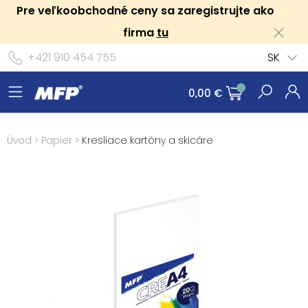
Pre veľkoobchodné ceny sa zaregistrujte ako
firma
tu
+421 910 454 755
SK
0,00 €
Úvod
>
Papier
>
Kresliace kartóny a skicáre