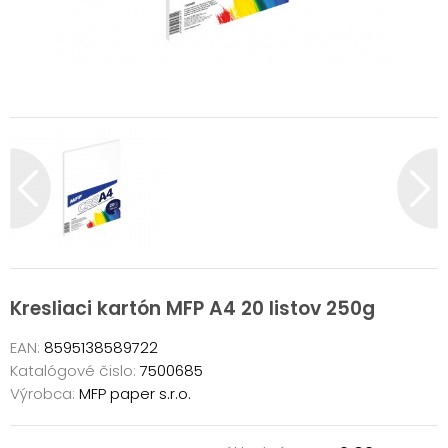
Kresliaci kartón MFP A4 20 listov 250g
EAN:
8595138589722
Katalógové čislo:
7500685
Výrobca:
MFP paper s.r.o.