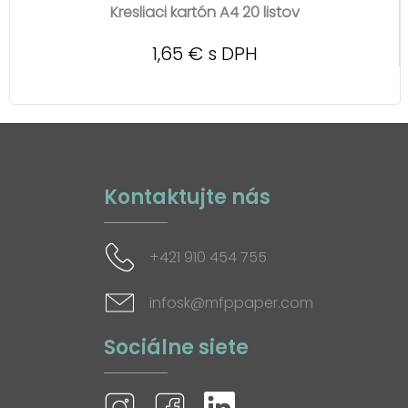
Kresliaci kartón A4 20 listov
1,65 € s DPH
Kontaktujte nás
+421 910 454 755
infosk@mfppaper.com
Sociálne siete