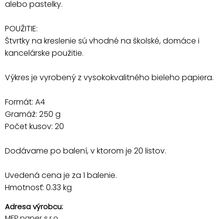
alebo pastelky.
POUŽITIE:
Štvrtky na kreslenie sú vhodné na školské, domáce i
kancelárske použitie.
Výkres je vyrobený z vysokokvalitného bieleho papiera.
Formát: A4
Gramáž: 250 g
Počet kusov: 20
Dodávame po balení, v ktorom je 20 listov.
Uvedená cena je za 1 balenie.
Hmotnosť: 0.33 kg
Adresa výrobcu:
MFP paper s.r.o.