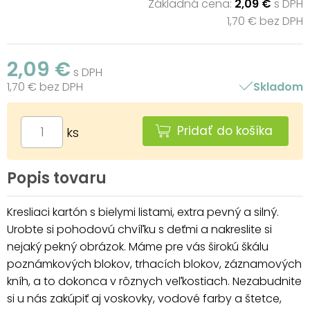
Základná cena:
2,09 €
s DPH
1,70 € bez DPH
2,09 €
s DPH
1,70 € bez DPH
Skladom
Pridať do košíka
ks
Popis tovaru
Kresliaci kartón s bielymi listami, extra pevný a silný.
Urobte si pohodovú chvíľku s deťmi a nakreslite si
nejaký pekný obrázok. Máme pre vás širokú škálu
poznámkových blokov, trhacích blokov, záznamových
kníh, a to dokonca v rôznych veľkostiach. Nezabudnite
si u nás zakúpiť aj voskovky, vodové farby a štetce,