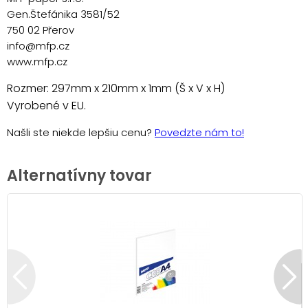
Gen.Štefánika 3581/52
750 02 Přerov
info@mfp.cz
www.mfp.cz
Rozmer: 297mm x 210mm x 1mm (Š x V x H)
Vyrobené v EU.
Našli ste niekde lepšiu cenu?
Povedzte nám to!
Alternatívny tovar