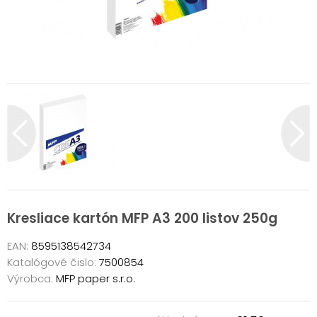
Kresliace kartón MFP A3 200 listov 250g
EAN:
8595138542734
Katalógové čislo:
7500854
Výrobca:
MFP paper s.r.o.