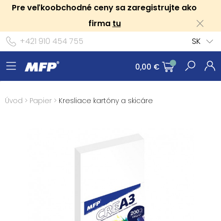
Pre veľkoobchodné ceny sa zaregistrujte ako
firma
tu
+421 910 454 755
SK
0,00 €
Úvod
>
Papier
>
Kresliace kartóny a skicáre