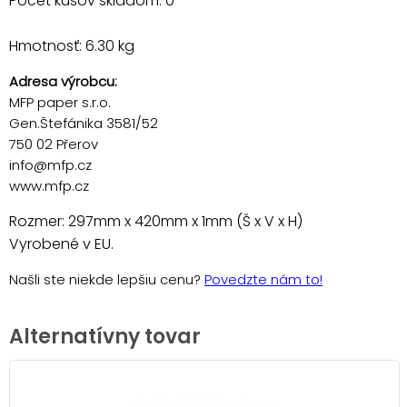
Počet kusov skladom: 0
Hmotnosť: 6.30 kg
Adresa výrobcu:
MFP paper s.r.o.
Gen.Štefánika 3581/52
750 02 Přerov
info@mfp.cz
www.mfp.cz
Rozmer: 297mm x 420mm x 1mm (Š x V x H)
Vyrobené v EU.
Našli ste niekde lepšiu cenu?
Povedzte nám to!
Alternatívny tovar