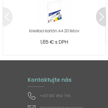
Kresliaci kartón A4 20 listov
1,65 € s DPH
Kontaktujte nás
+421 910 454 755
infosk@mfppaper.com