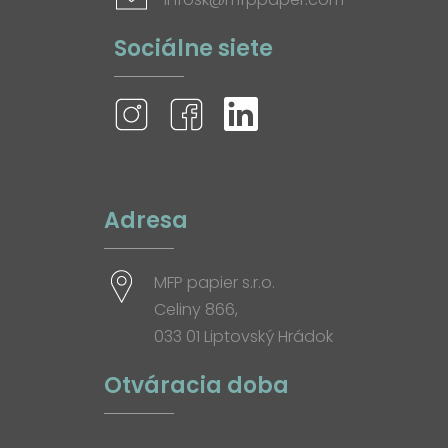
Sociálne siete
Adresa
MFP papier s.r.o.
Celiny 866,
033 01 Liptovský Hrádok
Otváracia doba