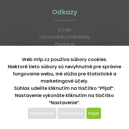
Odkazy
O nás
Obchodné podmienky
Predajne
Katalógy
K stiahnutiu
Web mfp.cz používa súbory cookies.
Blog
Niektoré tieto súbory sú nevyhnutné pre správne
Kontakt
fungovanie webu, iné slúžia pre štatistické a
Kariéra
marketingové účely.
XML feed
Súhlas udelíte kliknutím na tlačítko “Přijať”.
Nastavenie vykonáte kliknutím na tlačítko
“Nastavenie”.
Copyright © 2026, MFP paper s. r. o. | Všetky práva vyhradené
design by MFP
Nastavenie
Odmietnuť
Prijať
Tento web používa k poskytovaniu služieb,
personalizácií reklám a analýze návštevnosti súbory