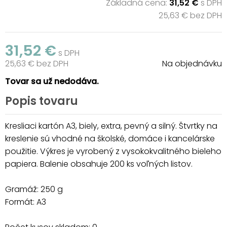
Základná cena:
31,52 €
s DPH
25,63 € bez DPH
31,52 €
s DPH
25,63 € bez DPH
Na objednávku
Tovar sa už nedodáva.
Popis tovaru
Kresliaci kartón A3, biely, extra, pevný a silný. Štvrtky na
kreslenie sú vhodné na školské, domáce i kancelárske
použitie. Výkres je vyrobený z vysokokvalitného bieleho
papiera. Balenie obsahuje 200 ks voľných listov.
Gramáž: 250 g
Formát: A3