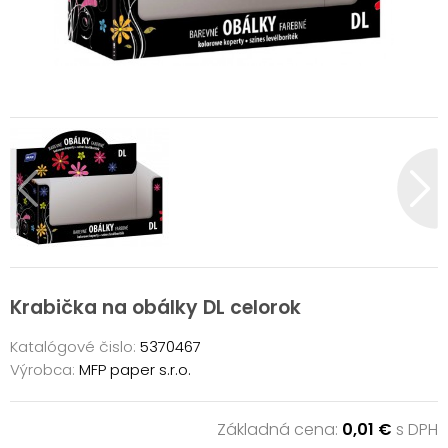
Krabička na obálky DL celorok
Katalógové čislo:
5370467
Výrobca:
MFP paper s.r.o.
Základná cena:
0,01 €
s DPH