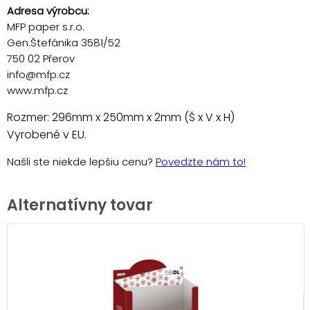
Adresa výrobcu:
MFP paper s.r.o.
Gen.Štefánika 3581/52
750 02 Přerov
info@mfp.cz
www.mfp.cz
Rozmer: 296mm x 250mm x 2mm (Š x V x H)
Vyrobené v EU.
Našli ste niekde lepšiu cenu?
Povedzte nám to!
Alternatívny tovar