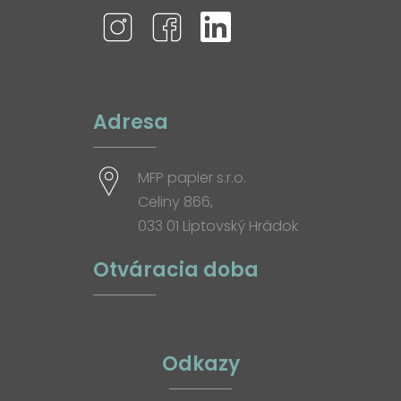
Adresa
MFP papier s.r.o.
Celiny 866,
033 01 Liptovský Hrádok
Otváracia doba
Odkazy