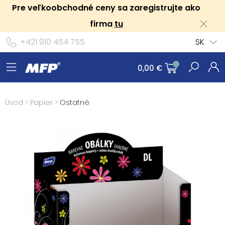
Pre veľkoobchodné ceny sa zaregistrujte ako
firma
tu
+421 910 454 755
SK
0,00 €
Úvod
>
Papier
>
Ostatné