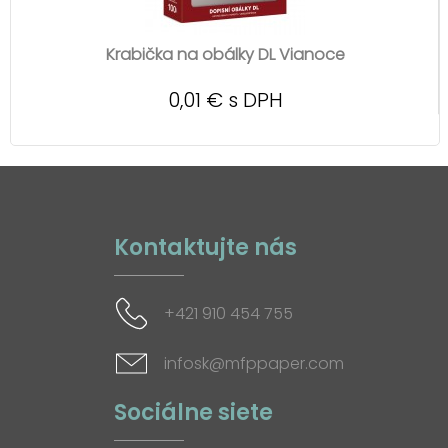
Krabička na obálky DL Vianoce
0,01 € s DPH
Kontaktujte nás
+421 910 454 755
infosk@mfppaper.com
Sociálne siete