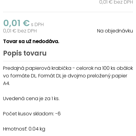
0,01 € bez DPH
0,01 €
s DPH
0,01 € bez DPH
Na objednávku
Tovar sa už nedodáva.
Popis tovaru
Predajná papierová krabička - celorok na 100 ks obálok
vo formáte DL. Formát DL je dvojmo preložený papier
A4.
Uvedená cena je za 1 ks.
Počet kusov skladom: -6
Hmotnosť: 0.04 kg