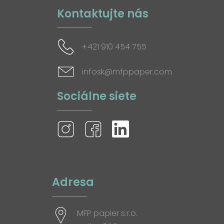
Kontaktujte nás
+421 910 454 755
infosk@mfppaper.com
Sociálne siete
Adresa
MFP papier s.r.o.