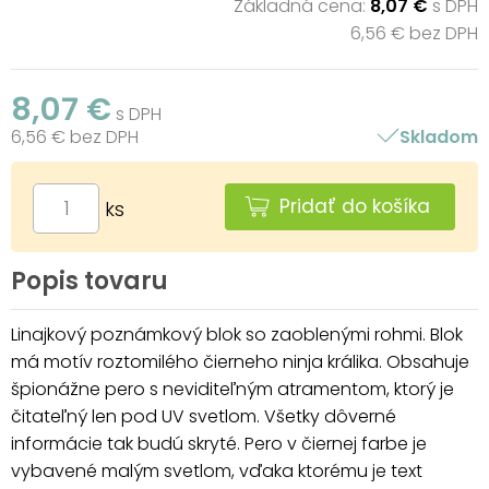
Základná cena:
8,07 €
s DPH
6,56 € bez DPH
8,07 €
s DPH
6,56 € bez DPH
Skladom
Pridať do košíka
ks
Popis tovaru
Linajkový poznámkový blok so zaoblenými rohmi. Blok
má motív roztomilého čierneho ninja králika. Obsahuje
špionážne pero s neviditeľným atramentom, ktorý je
čitateľný len pod UV svetlom. Všetky dôverné
informácie tak budú skryté. Pero v čiernej farbe je
vybavené malým svetlom, vďaka ktorému je text