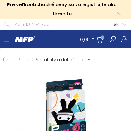
Pre veľkoobchodné ceny sa zaregistrujte ako
firma
tu
+421 910 454 755
SK
0,00 €
Úvod
>
Papier
>
Pamätníky a detské bločky