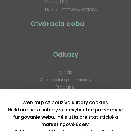
Celiny 866,
033 01 Liptovský Hrádok
Otváracia doba
Odkazy
O nás
Obchodné podmienky
Predajne
Katalógy
K stiahnutiu
Web mfp.cz používa súbory cookies.
Blog
Niektoré tieto súbory sú nevyhnutné pre správne
Kontakt
fungovanie webu, iné slúžia pre štatistické a
Kariéra
marketingové účely.
XML feed