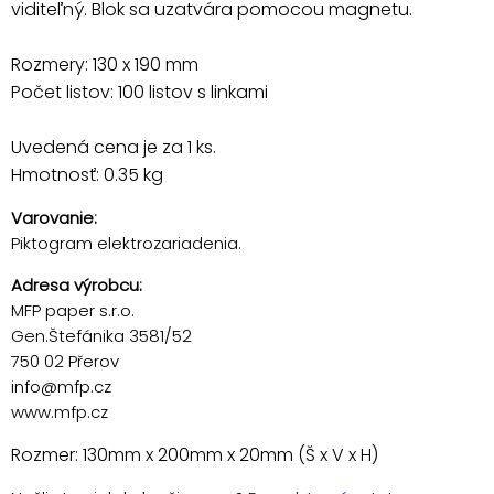
viditeľný. Blok sa uzatvára pomocou magnetu.
Rozmery: 130 x 190 mm
Počet listov: 100 listov s linkami
Uvedená cena je za 1 ks.
Hmotnosť: 0.35 kg
Varovanie:
Piktogram elektrozariadenia.
Adresa výrobcu:
MFP paper s.r.o.
Gen.Štefánika 3581/52
750 02 Přerov
info@mfp.cz
www.mfp.cz
Rozmer: 130mm x 200mm x 20mm (Š x V x H)