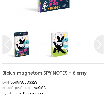
Blok s magnetom SPY NOTES - čierny
EAN:
8595138533329
Katalógové čislo:
7510188
Výrobca:
MFP paper s.r.o.