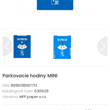
Parkovacie hodiny MINI
EAN:
8595138567713
Katalógové čislo:
5301026
Výrobca:
MFP paper s.r.o.