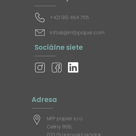
+421 910 454 755
infosk@mfppaper.com
Sociálne siete
Adresa
MFP papier s.r.o.
Celiny 866,
033 01 Liptovský Hrádok