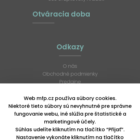
Otváracia doba
Odkazy
O nás
Obchodné podmienky
Predajne
Katalógy
K stiahnutiu
Web mfp.cz používa súbory cookies.
Blog
Niektoré tieto súbory sú nevyhnutné pre správne
Kontakt
fungovanie webu, iné slúžia pre štatistické a
Kariéra
marketingové účely.
XML feed
Súhlas udelíte kliknutím na tlačítko “Přijať”.
Nastavenie vykonáte kliknutím na tlačítko