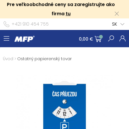
Pre veľkoobchodné ceny sa zaregistrujte ako
firma
tu
+421 910 454 755
SK
0,00 €
Úvod
>
Ostatný papierenský tovar