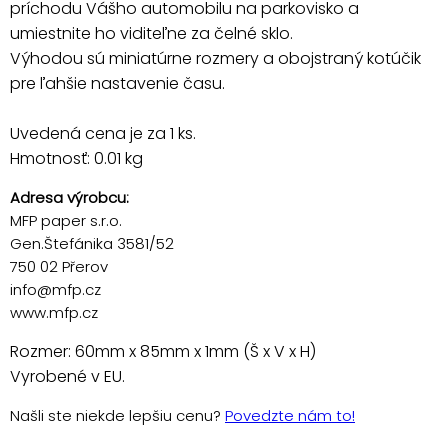
príchodu Vášho automobilu na parkovisko a
umiestnite ho viditeľne za čelné sklo.
Výhodou sú miniatúrne rozmery a obojstraný kotúčik
pre ľahšie nastavenie času.
Uvedená cena je za 1 ks.
Hmotnosť: 0.01 kg
Adresa výrobcu:
MFP paper s.r.o.
Gen.Štefánika 3581/52
750 02 Přerov
info@mfp.cz
www.mfp.cz
Rozmer: 60mm x 85mm x 1mm (Š x V x H)
Vyrobené v EU.
Našli ste niekde lepšiu cenu?
Povedzte nám to!